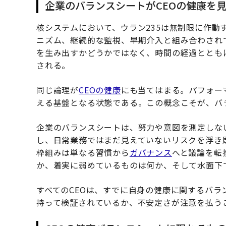
企業のバランスシートがCEOの健康を
核システムにおいて、ウラン235は無制限に作動
ニズム、継続的な監視、早期介入と組み合わされ
を生み出すかどうかではなく、時間の経過ととも
される。
同じ論理が
CEOの健康
にも当てはまる。パフォー
える基盤となる状態である。この概念こそが、バ
企業のバランスシートは、努力や意図を測定しな
し、日常業務ではまだ見えていないリスクを浮き
枠組みは単なる習慣から
ガバナンス
へと議論を転
か、着実に弱めているものは何か、そして水面下
すべてのCEOは、すでに自身の健康に関するバ
持って検証されているか、不安定さが注意を払う