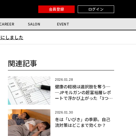
会員登録
ログイン
CAREER
SALON
EVENT
限にしました
関連記事
2026.01.28
健康の軽視は選択肢を奪う─
─JPモルガンの超富裕層レポ
ートで浮かび上がった「3つの
教訓」
2026.01.30
冬は「いびき」の季節。自己
流対策はどこまで効くか？