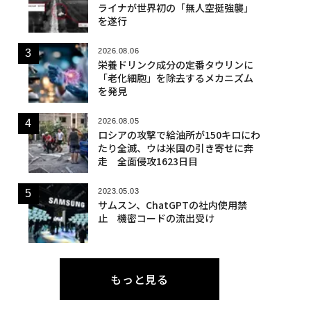
ライナが世界初の「無人空挺強襲」
を遂行
2026.08.06
栄養ドリンク成分の定番タウリンに
「老化細胞」を除去するメカニズム
を発見
2026.08.05
ロシアの攻撃で給油所が150キロにわ
たり全滅、ウは米国の引き寄せに奔
走 全面侵攻1623日目
2023.05.03
サムスン、ChatGPTの社内使用禁
止 機密コードの流出受け
もっと見る