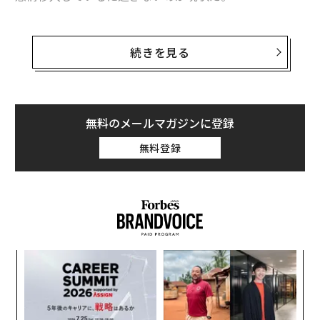
とは言え、今後どんどんAIが進歩していけば、いずれは
もっと人間に近い存在になることは間違いない。そうし
続きを見る
た進化の道筋を、アニメやSF映画に登場するAIから学ぼ
うという提案が筑波大学によってなされた。
筑波大学システム情報系の星野准一准教授らによる研究
無料のメールマガジンに登録
グループは、映画、アニメ、文学、ゲームなどのフィク
無料登録
ション作品に登場するAIが、人間とどのような共生関係
にあるかを体系的に分析したところ、フィクションのAI
の描かれ方が、「単なる道具的存在」から「対等なパー
トナー」へと役割や位置づけが段階的に変化しているこ
とを明らかにした。
るか
〜
、く
金
個
「
ェ
3