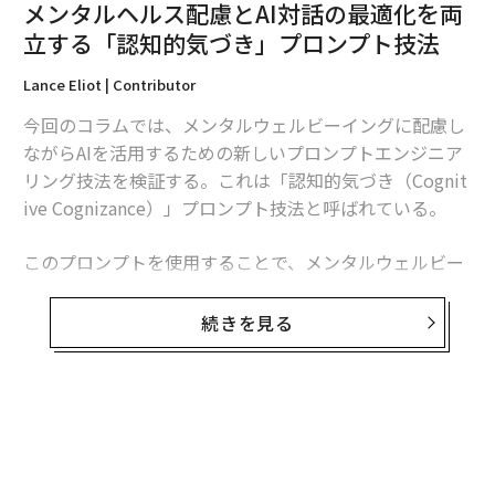
メンタルヘルス配慮とAI対話の最適化を両
立する「認知的気づき」プロンプト技法
Lance Eliot | Contributor
今回のコラムでは、メンタルウェルビーイングに配慮し
ながらAIを活用するための新しいプロンプトエンジニア
リング技法を検証する。これは「認知的気づき（Cognit
ive Cognizance）」プロンプト技法と呼ばれている。
このプロンプトを使用することで、メンタルウェルビー
イングに関する懸念の兆候となり得る側面について、AI
に注意を払わせることができる。これは、AIをデフォル
続きを見る
トモードのまま放置するよりも優れている。通常、生成
AIや大規模言語モデル（LLM）は、メンタルヘルスに関
する側面の気配を感じ取ると、即座に過剰反応する傾向
フィクションに登場するAIキャラクターの累計分布。左上のCaregivers（世
がある。AI開発企業は、意図的にAIをそのように調整し
話役）にドラえもんとプラネタリアンの名前がある。その下のPartners（パ
ているのだ。
ートナー）には鉄腕アトムが、右下のEnforcer（用心棒）にはターミネータ
ーが分類されている。