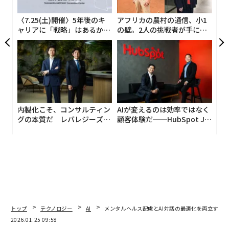
C
る
〈7.25(土)開催〉5年後のキ
アフリカの農村の通信、小1
ャリアに「戦略」はあるか。
の壁。2人の挑戦者が手にし
トップエグゼクティブのキャ
た「次なる武器」
リアに触れる1日│CAREER S
UMMIT 2026
この研究の概念フレームワーク。擬人化、ナラティブ・アイデンティティー
（人生の物語から見た自己同一性）、心の知覚（AIに心があると感じる心
理）の3つを理論的基盤とし、フィクションに登場するAIの主観的体験の分
析、クラスタリング、意味統合により整理した。これが倫理的課題の模擬
内製化こそ、コンサルティン
AIが変えるのは効率ではなく
体験になり、文化的、倫理的に人と共存するAIの設計指針になる。
グの本質だ レバレジーズが
顧客体験だ──HubSpot Ja
実践する、次世代ファームの
panが語る「Grow Better」
分析に使用したのは、1950年代から2020年代にかけて
全貌
な組織のつくり方
発表された42作品。物語のなかで明確な役割を持ち、人
間と継続的に関わるAIキャラクターが描かれているもの
を選んだ。そして、AIキャラクターの名前、人間との関
係性、自律性、感情表現などの観点を設定し、台詞や行
動を整理し、「人とAIの共存に対する文化的・感情的な
トップ
テクノロジー
AI
メンタルヘルス配慮とAI対話の最適化を両立する
受容の形成過程を比較可能な形で評価」したということ
2026.01.25 09:58
だ。