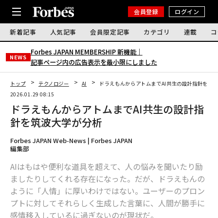
会員登録
ログイン
新着記事
人気記事
会員限定記事
カテゴリ
連載
コ
Forbes JAPAN MEMBERSHIP 新機能｜
NEWS
記事ページ内の広告表示を最小限にしました
トップ
テクノロジー
AI
ドラえもんからアトムまでAI共生の設計指針を筑
2026.01.29 08:15
ドラえもんからアトムまでAI共生の設計指
針を筑波大学が分析
Forbes JAPAN Web-News | Forbes JAPAN
編集部
AIはもはや便利な道具を超えて、人の悩みを聞いたり励
ましたりしてくれる存在になった。だが、ドラえもんの
ように「人情」に厚いわけではない。ユーザーのプロン
プトに対してそれらしく生成した言葉に、人間が勝手に
感情移入しているに過ぎないのが現状だ。