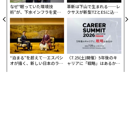
に存亡の危機をもたらす可能性があり、社会はそのリス
ェ
なぜ“眠っていた環境技
革新は下山で生まれる──レ
クを緊急課題として扱うべきだと
公に主張
した。彼は今
術”が、下水インフラを変え
クサスが新型TZとESに込め
もその警鐘を
鳴らし続けている
。
たのか──産総研×月島JFE
た「DISCOVER」の哲学
アクアソリューションの10年
“泊まる”を超えて─エスパシ
〈7.25(土)開催〉5年後のキ
オが描く、新しい日本のラグ
ャリアに「戦略」はあるか。
ジュアリー（中編）
トップエグゼクティブのキャ
リアに触れる1日│CAREER S
UMMIT 2026