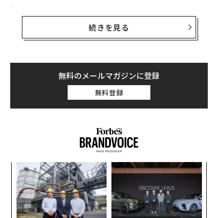
「Poison Fountain」（毒の泉）プロジェクト
続きを見る
この集団のプロジェクトは「Poison Fountain」（ポイ
ズン・ファウンテン＝毒の泉、毒の噴水池）と呼ばれ、
マニフェストと妨害の手順を一般公開の
ウェブサイト
に
掲げ、技術蜂起を引き起こすことを意図している。前提
無料のメールマガジンに登録
は単純だ。現代のAIシステムがインターネット上のデー
タに依存しているなら、それを最も直接的に遅らせる方
無料登録
法は、データの源流で汚染すれば良い。
「機械知能は人類に対する脅威です」
このプロジェクトの立ち上げは、AIの安全性に対する不
安が高まる中で行われた。その不安を煽っているのは、
伝
ニューラルネットワークの基礎研究でノーベル賞を受賞
る
し、「AIのゴッドファーザー」と呼ばれる
モ
〜
ジェフリー・ヒントン
のような人物の警告である。2023
金
年にグーグルを退社した後、ヒントンは高度なAIが人類
個