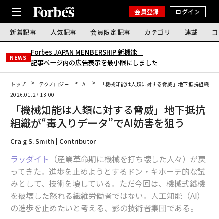
会員登録
ログイン
新着記事
人気記事
会員限定記事
カテゴリ
連載
コ
Forbes JAPAN MEMBERSHIP 新機能｜
NEWS
記事ページ内の広告表示を最小限にしました
トップ
テクノロジー
AI
「機械知能は人類に対する脅威」地下抵抗組織が“毒
2026.01.27 13:00
「機械知能は人類に対する脅威」地下抵抗
組織が“毒入りデータ”でAI妨害を狙う
Craig S. Smith | Contributor
ラッダイト
（産業革命期に機械を打ち壊した人々）が戻
ってきた。進歩を止めようとするドン・キホーテ的な試
みとして、技術を壊している。ただ今回は、機械式織機
を破壊した怒れる繊維労働者ではない。人工知能（AI）
の進歩を止めたいと考える、影の技術者集団である。