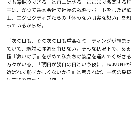
でも深掘りできる」と舟山は語る。ここまで徹底する理
由は、かつて製薬会社で社長の戦略サポートをした経験
上、エグゼクティブたちの「休めない切実な想い」を知
っているからだ。
「次の日も、その次の日も重要なミーティングが詰まっ
ていて、絶対に体調を崩せない。そんな状況下で、ある
種『救いの手』を求めて私たちの製品を選んでくださる
方々がいる。『明日が勝負の日という夜に、BAKUNEが
選ばれて恥ずかしくないか？』と考えれば、一切の妥協
は許されません」（舟山）