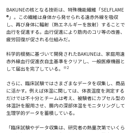
BAKUNEの核となる技術は、特殊機能繊維「SELFLAME
®」。この繊維は身体から発せられる遠赤外線を吸収
し、再び身体に輻射（熱エネルギーを放射）することで
血行を促進する。血行促進により筋肉のコリ等の改善、
疲労回復が促される仕組みだ。
科学的根拠に基づいて開発されたBAKUNEは、家庭用遠
赤外線血行促進衣自主基準をクリアし、一般医療機器と
※2
して届出を完了している。
さらに、臨床試験ではさまざまなデータを収集し、商品
に活かす。例えば体温に関しては、体表温度を測定する
だけでは不十分とチームは考え、被験者にカプセル型の
体温計を服用させ、腸内の深部体温をモニタリングして
生理学的データを蓄積している。
「臨床試験やデータ収集は、研究者の熱量次第でいくら