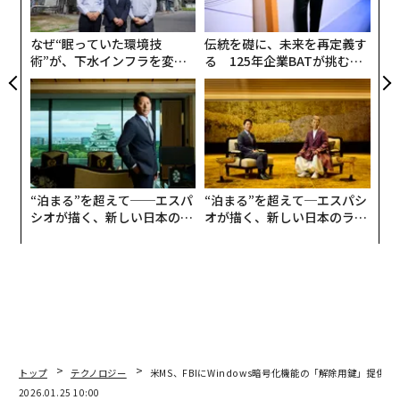
題、安全事故につながる）。フィジカルAIマシンはこれ
ン
に優れている。決して退屈したり注意散漫になったりし
なぜ“眠っていた環境技
伝統を礎に、未来を再定義す
ない
術”が、下水インフラを変え
る 125年企業BATが挑むス
CES 2026で目撃されたように、自動運転車や汎用ヒュー
たのか──産総研×月島JFE
モークレスな未来
アクアソリューションの10年
マノイドロボットに取り組む企業と、ブルーカラー自律
化企業との間には明確な違いがある。前者は将来のロー
ドマップを約束し続けている。後者は今、印象的な運用
結果を示している。これらの進歩は、一般顧客に直接影
響を与え、大衆メディアで大きく取り上げられる自動運
“泊まる”を超えて──エスパ
“泊まる”を超えて─エスパシ
転車とは対照的に、通常は目に見えない。また、ブルー
シオが描く、新しい日本のラ
オが描く、新しい日本のラグ
カラー業務は通常、歩行者がゼロまたは最小限の管理さ
グジュアリー（前編）
ジュアリー（中編）
れた環境または半管理された環境で行われ、規制監督の
レベルが低くて済むことも有利に働いている。
CES 2026では、
モビリティイノベーションの未来に関す
るメディアパネル
（図1）の主要な焦点は、車両の自律
化とSDV（ソフトウェア定義車両）の出現であった。議
トップ
テクノロジー
米MS、FBIにWindows暗号化機能の「解除用鍵」提供
論されたもう1つのポイントは、自動運転車がフィジカ
2026.01.25 10:00