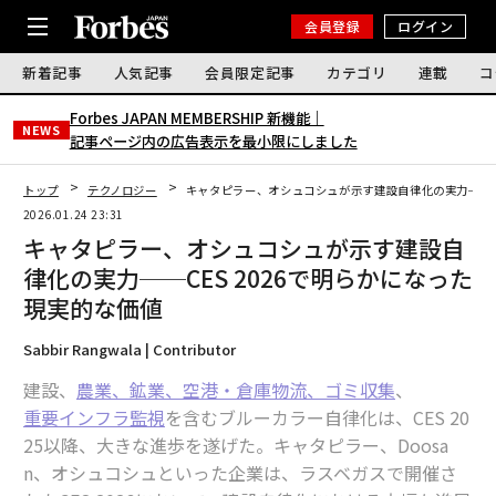
会員登録
ログイン
新着記事
人気記事
会員限定記事
カテゴリ
連載
コ
Forbes JAPAN MEMBERSHIP 新機能｜
NEWS
記事ページ内の広告表示を最小限にしました
トップ
テクノロジー
キャタピラー、オシュコシュが示す建設自律化の実力──CE
2026.01.24 23:31
キャタピラー、オシュコシュが示す建設自
律化の実力──CES 2026で明らかになった
現実的な価値
Sabbir Rangwala | Contributor
建設、
農業、鉱業、空港・倉庫物流、ゴミ収集
、
重要インフラ監視
を含むブルーカラー自律化は、CES 20
25以降、大きな進歩を遂げた。キャタピラー、Doosa
n、オシュコシュといった企業は、ラスベガスで開催さ