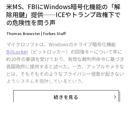
ルAIとAoT™（Autonomy of Things）において最も注目
米MS、FBIにWindows暗号化機能の「解
を集めているものの、即座にビジネス価値を提供してい
除用鍵」提供──ICEやトランプ政権下で
るセクターはブルーカラー自律化、すなわち建設、農
の危険性を問う声
業、鉱業、空港・倉庫物流、ゴミ収集、重要インフラ監
視であるということだった。
Thomas Brewster | Forbes Staff
マイクロソフトは、Windowsのドライブ暗号化機能
パネルは、PCMag編集長のウェンディ・ドネル氏、Auto
BitLocker
（ビットロッカー）の回復キーについて年に
motive Newsシニアエディターのジェリー・ハーシュ
約20件の要請を受けており、有効な裁判所命令に基づき
氏、MotorTrend編集ディレクターのエドワード・ロー
各国政府に提供すると述べた。一方、アップルやメタな
氏、そして筆者（フォーブスシニアコントリビュータ
どは、そもそもそのようなプライバシー侵害が起きない
ー、サビール・ラングワラ）で構成された。モデレータ
ようシステムを設計しているという。
ーは、CESを主催するConsumer Technology Associatio
nのグレース・ベネス=エスカフィ氏が務めた。
FBIがマイクロソフトに捜索令状を送付、BitLoc
続きを見る
kerの回復キー提供を求める
本記事の残りの部分では、ブルーカラー自律化の建設部
昨年初め、FBI（米連邦捜査局）はマイクロソフトに捜
門における具体例と企業について論じる。続く記事で
索令状を送達し、ノートPC3台の暗号化ドライブを解除
は、農業および産業自律化におけるロボット応用の進展
するための回復キーの提供を求めた。それらドライブに
について論じる予定である。