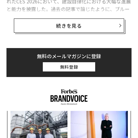
れたCES 2026において、建設自律化における大幅な進展
と能力を披露した。過去の記事で論じたように、ブルー
カラー自律化の動機とビジネス上の根拠には以下が含ま
れる。
続きを見る
過酷で遠隔地での作業を厭わない熟練労働力の不足への
対処
複雑なロボットやAI搭載機械を扱いたいと考える技術に
無料のメールマガジンに登録
精通した労働力の採用と維持（通常、より穏やかで地元
無料登録
に近い環境で）
安全性の向上、事故の減少
資本利用率の向上、センサーと機械学習を活用したダウ
ンタイムの予測と予防的機械メンテナンス
データと経験に基づく学習によるプロセスフローの継続
的最適化
「
この機器のエンドユーザーにとっての収益性と生産性の
左右
向上
T
目
人間にとって反復的なタスクの排除（注意散漫、品質問
日
の