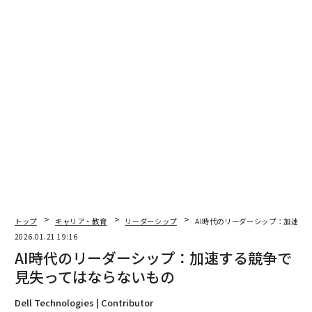
メンバーシップに登録する
関連記事
AI時代のリーダーシップ：加速する競争で見失ってはならないもの
次世代リーダーシップの鍵は「信頼」にあり──技術革新の時代に問われ
る本質
2026年のエージェントAI：ビジネスリーダーが知るべき4つの予測
リーダーのAI依存症に警鐘 判断力を失う5つのサイン
トップ
キャリア・教育
リーダーシップ
AI時代のリーダーシップ：加速す
2026.01.21 19:16
AI時代に問われる取締役会の人間的判断力
AI時代のリーダーシップ：加速する競争で
見失ってはならないもの
タグ：
AI / 人工知能
リーダー/リーダーシップ
組織/組織文化
Dell Technologies | Contributor