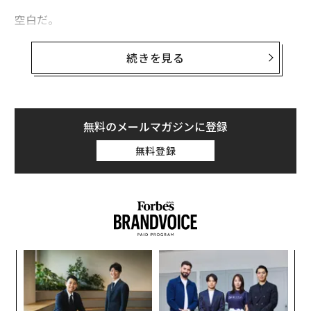
空白だ。
ほとんどのリーダーは、空白の扱い方を知らない。
続きを見る
無料のメールマガジンに登録
無料登録
なく
「
Ja
─
er」
ら
な
術