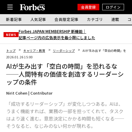
会員登録
ログイン
新着記事
人気記事
会員限定記事
カテゴリ
連載
コ
Forbes JAPAN MEMBERSHIP 新機能｜
NEWS
記事ページ内の広告表示を最小限にしました
トップ
キャリア・教育
リーダーシップ
AIが生み出す「空白の時間」を恐
2026.01.26 15:00
AIが生み出す「空白の時間」を恐れるな
──人間特有の価値を創造するリーダーシ
ップの条件
Nirit Cohen | Contributor
「成功するリーダーシップ」が変化しつつある。AIは、
うまく機能すれば、業務の一部を担ってくれて、タスク
はより速く進む。意思決定にかかる時間も短くなる──
そうなると、なじみのない何かが現れる。