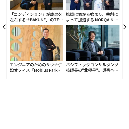
た
ア
「コンディション」が成果を
挑戦は個から始まり、共創に
左右する――「BAKUNE」のTEN
よって加速する NORQAIN JA
TIALが支える「挑戦者の明
PAN 特別座談会
日」
エンジニアのためのサウナ併
パシフィックコンサルタンツ
設オフィス「Mobius Park」
技師長の"北極星"。災害への
翻訳＝米井香織/ガリレオ
がオープン──タマディック
無力感を乗り越え見つけた、
が健康経営を徹底する理由
防災一筋20年の答え
2026年9月号発売中
最新号の購入はこちらから