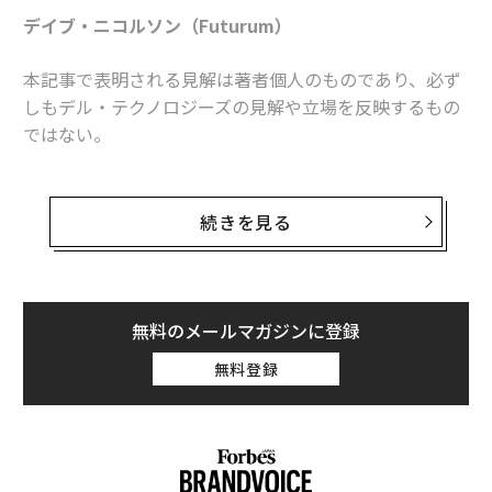
デイブ・ニコルソン（Futurum）
advertisement
本記事で表明される見解は著者個人のものであり、必ず
しもデル・テクノロジーズの見解や立場を反映するもの
ではない。
「時には...あまりにも遅れをとって周回遅れになると、
まるで先頭を走っているように感じることがある」―筆
続きを見る
者
これは、ジェフ・クラーク氏の記事「
全速力、ブレーキなし：2026年のテクノロジー予測
」を
無料のメールマガジンに登録
読んだ後の最初の感想だった。AI競争において、リーダ
無料登録
ーたちは参照点のないスピード感に挑戦を迫られること
になる。
ジェフ氏の観察は、2026年におけるスピードの重要性、
インフラ、トークン成長に対応するGPUの役割、エッジ