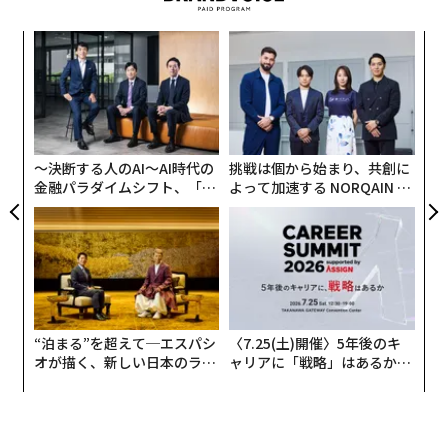
でのインテリジェンス、物理的な自動化に関して、私の
創業
〜
見解では的を射ている。そこで、一歩引いて、私がウォ
シン
織
ートン校のプログラムで毎週接する機会に恵まれている
超え
う
「経営幹部の思考」を演じてみようと思った。
「
T
─
ら
スピードについて考えてみよう。
〜決断する人のAI〜AI時代の
挑戦は個から始まり、共創に
スピードは相対的なものだ。同業他社と比較して自分が
金融パラダイムシフト、「超
よって加速する NORQAIN JA
どこにいるのか、どうやって知ることができるだろう
個別化」の核心 【MUFG×ウ
PAN 特別座談会
ェルスナビ×PwC】
か。リーダーとして、あなたは必然的に多少のサイロに
陥っている。それを修正しよう。信頼できるパートナー
やベンダーを活用するのだ。デルのような企業が、大手
コンサルティング会社のどのアナリストよりも賢いと私
が信じる人々によって主催される「ランチ・アンド・ラ
“泊まる”を超えて─エスパシ
〈7.25(土)開催〉5年後のキ
ーン」を通じて提供する、数百万ドル相当の無料コンサ
オが描く、新しい日本のラグ
ャリアに「戦略」はあるか。
ルティングを活用しよう。申し訳ない、ジェフ。私はあ
ジュアリー（中編）
トップエグゼクティブのキャ
リアに触れる1日│CAREER S
なたの利益率を少し削ってしまったかもしれない。量で
UMMIT 2026
取り戻せるだろう。あなたはTシャツしか着ないのだか