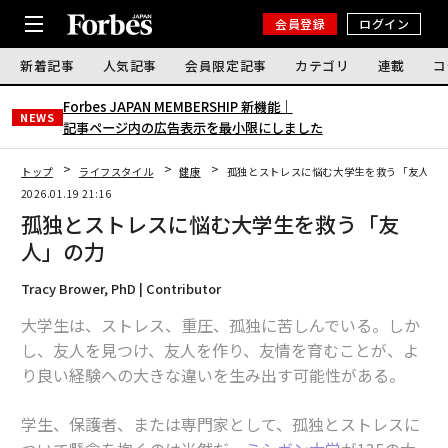
会員登録
ログイン
新着記事
人気記事
会員限定記事
カテゴリ
連載
コ
Forbes JAPAN MEMBERSHIP 新機能｜
NEWS
記事ページ内の広告表示を最小限にしました
トップ
ライフスタイル
健康
孤独とストレスに悩む大学生を救う「友人」
2026.01.19 21:16
孤独とストレスに悩む大学生を救う「友
人」の力
Tracy Brower, PhD | Contributor
大学生は、ストレス、重圧、孤独に苦しんでいる。しか
し、友人を見つけ、友人を作り、友情を育むことが、よ
り良い経験への大きな違いを生み出す可能性がある。
学生、保護者、または専門家として、孤独とストレスに