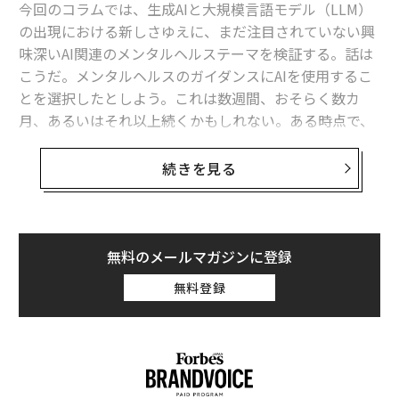
であることがわかった。大学生が信頼でき、共通の興味
今回のコラムでは、生成AIと大規模言語モデル（LLM）
を共有し、ほとんど対立のない友人を持っている場合、
の出現における新しさゆえに、まだ注目されていない興
それはより良い成績と、1年目から2年目への継続性（在
味深いAI関連のメンタルヘルステーマを検証する。話は
籍率）につながった。これは
こうだ。メンタルヘルスのガイダンスにAIを使用するこ
Journal of College Student Retention
に掲載された研
とを選択したとしよう。これは数週間、おそらく数カ
究によるものだ。
月、あるいはそれ以上続くかもしれない。ある時点で、
メンタルヘルスの検討事項についてAIに相談するのをや
2. 友人はエンゲージメント、モチベーション、適応を高
めることにしたと仮定する。時間が経過する。
続きを見る
める
社会的サポートは、いくつかの興味深い方法で学業への
メンタルヘルスのガイダンスのために再びAIを使い始め
エンゲージメントも促進する。特に、
中国での研究
で
ることを選択することは、かつて会っていたが一定期間
は、学生がより多くの社会的サポートを受けた場合、生
会うのをやめていた人間のセラピストを再訪することに
無料のメールマガジンに登録
活満足度とモチベーションが向上した。これらは、より
似ているだろうか。
無料登録
大きな学業へのエンゲージメントと成果を促進した。
これは検討に値する興味深い並行状況である。
さらに、最も困難な課題の1つは、大学生活への適応
だ。友人はここでも影響力がある。カナダの6つの大学
このことについて話し合おう。
にわたる研究では、友情の質が高い場合、学生はストレ