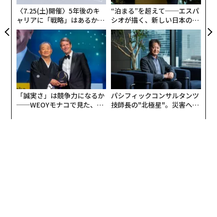
ア
〈7.25(土)開催〉5年後のキ
“泊まる”を超えて──エスパ
友人には非常に多くのプラスの効果がある。
ャリアに「戦略」はあるか。
シオが描く、新しい日本のラ
トップエグゼクティブのキャ
グジュアリー（前編）
リアに触れる1日│CAREER S
1. 友人は学業成績と継続性（在籍率）を向上させる
UMMIT 2026
学生にとって最大のストレス源の1つは、成績とパフォ
ーマンスだ。そして、強固な仲間関係の最大の利点の1
つは、より良い学業成績である。友人は、アイデアを共
「誠実さ」は競争力になるか
パシフィックコンサルタンツ
有し、協働学習に取り組む傾向がある。これらは理解力
──WEOYモナコで見た、く
技師長の"北極星"。災害への
と記憶力を高め、パフォーマンスを向上させる。
ら寿司の経営哲学
無力感を乗り越え見つけた、
防災一筋20年の答え
友人はまた、感情的なサポートを提供し、ストレスを軽
減する。これにより、集中力が高まり、再び成績のパフ
ォーマンスに反映される。これらはすべて、学術誌
Cureus
に掲載されたメタ分析によるものだ。
さらに、学生がクラスに友人がいる場合、成績は0.12グ
レードポイント向上する傾向がある。Aの成績を取得す