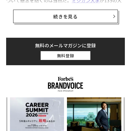
ついて懸念を抱くのは当然だ。
ミシガン大学
が135の大
学から約8万5000人の学生を対象に実施した年次調査で
は、学生の半数以上が孤独を感じており、自尊心、目的
続きを見る
意識、楽観主義のレベル（フローリッシングと呼ばれ
る）も低下している。
さらに、さまざまな専攻の学生の73%が中程度から高度
無料のメールマガジンに登録
のストレスを経験しており、学生のほぼ3分の1が頻繁に
無料登録
燃え尽き症候群の症状を報告している。加えて、ストレ
スが高い学生ほど、退学する意向があると答える傾向が
高かった。これは学術誌
BMC Psychology
に掲載された
研究に基づくものだ。
しかし、友人は学生のストレスを軽減し、継続性（在籍
なく
〜
率）を高めるために非常に役立つ。そして、学業成績か
Ja
金
らモチベーション、エンゲージメントなど、あらゆる面
er」
個
にプラスの影響を与える。
な
ェ
術
た
大学で友人が重要な理由