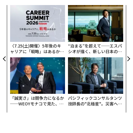
このAIブレークスルーの分析は、最新のAIに関する私の
スが少なく、全体的により良い成功を収めながら、大学
なく
〜
継続的なForbesコラムカバレッジの一部であり、さまざ
への適応がスムーズになった。また、その効果は、通学
Ja
金
まな影響力のあるAIの複雑さを特定し説明することを含
する学生と比較して、寮で一緒に生活する学生の間では
er」
個
んでいる（
リンクはこちら
を参照）。
るかに強かった。これらはすべて、
な
ェ
術
Journal of Adolescent Research
に掲載された研究によ
た
AIとメンタルヘルスセラピー
るものだ。
ア
〈7.25(土)開催〉5年後のキ
“泊まる”を超えて──エスパ
簡単な背景として、私はメンタルヘルスのアドバイスを
ャリアに「戦略」はあるか。
シオが描く、新しい日本のラ
3. 友人はメンタルヘルスと視野の拡大を助ける
トップエグゼクティブのキャ
グジュアリー（前編）
生成し、AI駆動のセラピーを実行する現代のAIの出現に
リアに触れる1日│CAREER S
大学は大きな適応の時期であり、このためメンタルヘル
関する無数の側面を広範囲にカバーし分析してきた。こ
UMMIT 2026
スに大混乱をもたらす可能性があるが、友人はここでも
のAIの使用の増加は、主に生成AIの進化する進歩と広範
役立つ。実際、社会的サポートは学生の感情的ウェルビ
な採用によって促進されてきた。この進化するトピック
ーイングを改善し、ストレスを軽減するのに役立った。
に関する私の投稿コラムのいくつかの簡単な要約につい
また、健康的な行動にプラスの影響を与え、レジリエン
ては、
こちらのリンク
を参照してほしい。これは、私が
「誠実さ」は競争力になるか
パシフィックコンサルタンツ
ス、自尊心、生活満足度を高める傾向があった。これ
このテーマについて行った100以上のコラム投稿のうち
──WEOYモナコで見た、く
技師長の"北極星"。災害への
は、中国とマレーシアの大学が共同で実施し、PLOS On
ら寿司の経営哲学
無力感を乗り越え見つけた、
約40を簡潔に要約している。
防災一筋20年の答え
eに掲載された51の研究のレビューによるものだ。
これが急速に発展している分野であり、得られる莫大な
友情が大学生にプラスの効果をもたらすもう1つの方法
利点があることは疑いの余地がないが、同時に、残念な