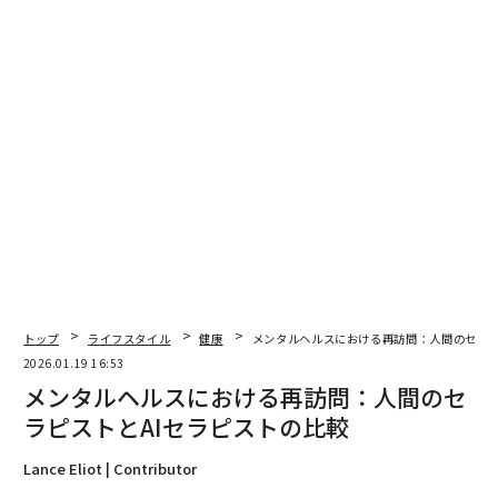
る確率は約10%増加し、DまたはFの成績を取得する確率
は約25%減少する。友情が強いほど、成績への影響も大
きくなる。また、クラスに友人がいることの影響は、1
クラス45人以上の大規模クラスでより大きかった。興味
深いことに、クラスが特に難しい場合、クラスに友人が
いることの影響は要因にならなかった。
研究者は、友人が協働学習や良い成績を取るための前向
きな社会的プレッシャーによってパフォーマンスを助け
たと考えている。また、例えば欠席後にノートを共有す
ることで、マイナスの影響を軽減することもできた。こ
の研究では、存在が重要な要素だった。友情は、学生が
食堂で一緒に過ごす頻度や、クラスでの存在によって測
トップ
ライフスタイル
健康
メンタルヘルスにおける再訪問：人間のセラピ
定された。これらはすべて、
2026.01.19 16:53
Economics of Education Review
に掲載された研究によ
メンタルヘルスにおける再訪問：人間のセ
るものだ。
ラピストとAIセラピストの比較
別の研究では、友情の数と親密さが大学生の成功に重要
Lance Eliot | Contributor