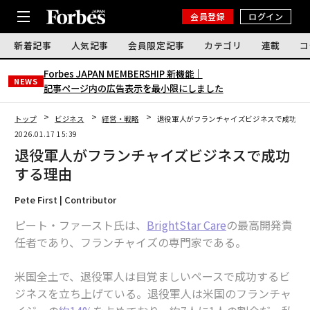
会員登録
ログイン
新着記事
人気記事
会員限定記事
カテゴリ
連載
コ
Forbes JAPAN MEMBERSHIP 新機能｜
NEWS
記事ページ内の広告表示を最小限にしました
トップ
ビジネス
経営・戦略
退役軍人がフランチャイズビジネスで成功す
2026.01.17 15:39
退役軍人がフランチャイズビジネスで成功
する理由
Pete First | Contributor
ピート・ファースト氏は、
BrightStar Care
の最高開発責
任者であり、フランチャイズの専門家である。
米国全土で、退役軍人は目覚ましいペースで成功するビ
ジネスを立ち上げている。退役軍人は米国のフランチャ