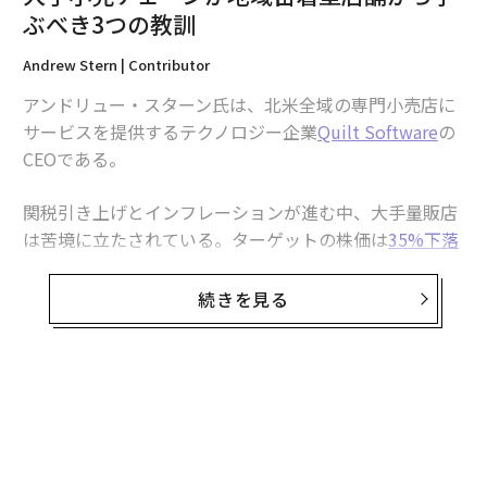
性が
ほぼ3倍
高い。
ぶべき3つの教訓
フランチャイズが退役軍人にとって理想的なビ
Andrew Stern | Contributor
ジネスモデルである理由
アンドリュー・スターン氏は、北米全域の専門小売店に
サービスを提供するテクノロジー企業
Quilt Software
の
ゼロからビジネスを立ち上げることは困難な場合があ
CEOである。
る。フランチャイズは青写真を提供できる。特に退役軍
人にとって、フランチャイズのシステムは不確実性を減
関税引き上げとインフレーションが進む中、大手量販店
らし、運営と成長のための明確なロードマップを提供す
は苦境に立たされている。ターゲットの株価は
35%下落
る。包括的なトレーニングと継続的な現場サポートは、
した。ファミリー・ダラーは
650店舗以上を閉鎖
してい
軍隊から民間のビジネスオーナーシップへの移行を容易
る。パーティー・シティは
倒産
を申請した。
にし、退役軍人が迅速かつ自信を持って立ち上がるのを
続きを見る
支援する。確立されたマーケティング、インフラ、ブラ
しかし、こうした見出しがニュースを席巻する一方で、
ンド認知により、ゼロから構築するのではなく、実行に
別の物語が静かに展開している。小規模小売店は、自ら
集中できる。
が最も得意とすることに集中することで繁栄しているの
だ。
フランチャイズが退役軍人にとって特に強力である理由
は、独立性と構造のバランスである。自分自身と家族の
専門店に足を踏み入れれば、大手チェーンが苦戦する