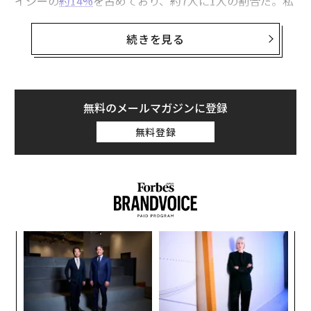
イジーの
約14%
を占めており、約7人に1人の割合だ。私
の経験では、彼らのスキルはフランチャイズモデルに容
易に転用できる。特に、規律、適応力、回復力を重視
続きを見る
し、フランチャイズの構造化された目的主導型の性質と
一致するトレーニングにおいてそうである。
BrightStar Careでは、退役軍人起業家を支援することは
無料のメールマガジンに登録
特権であるだけでなく、軍務を終えた後も長く地域社会
無料登録
に貢献し続けるリーダーへの投資でもある。
フランチャイズ成功を推進する軍隊での転用可
能なスキル
退役軍人は、ビジネスオーナーシップに独自に適したス
キルセットを持って軍隊を去る。プレッシャーの下でチ
創業
ア
ームを率いた長年の経験は、スタッフの管理、信頼の構
シン
の
超え
た
築、従業員のモチベーション向上に直接つながる。軍務
な
を通じて培われた業務規律は、フランチャイズのプレイ
術
ブック主導型システムと一致し、退役軍人は実証済みの
た