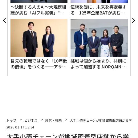
ア
プロセスに従いながら、いつ、どのように適応すべきか
〜決断する人のAI〜大規模組
伝統を礎に、未来を再定義す
を理解できる。複雑で重要な環境下で健全な意思決定を
織が挑む「AIフル実装」“使
る 125年企業BATが挑むス
う”企業から“動く”企業へ【N
モークレスな未来
行う能力は、ビジネスオーナーシップにおける避けられ
TTドコモビジネス×PwC】
ない課題を乗り越えるのに役立つ。そしておそらく最も
重要なのは、退役軍人のミッション主導型の考え方と、
より大きな目的に貢献するというコミットメントが、目
的とコミュニティへの影響に根ざした価値観を持つブラ
ンドと自然に適合することである。
目先の転職ではなく「10年後
挑戦は個から始まり、共創に
の価値」をつくる──アサイ
よって加速する NORQAIN JA
実際には、これは退役軍人が多くの起業家が何年もかけ
ンの長期伴走型支援とは
PAN 特別座談会
て習得するリーダーシップツールキットを既に備えた状
態でオーナーシップに踏み出すことを意味する。彼らは
競合する優先事項のバランスを取り、多様なチームを動
機づけ、成果に対して責任を負うことに慣れている。多
くの初めてのビジネスオーナーとは異なり、退役軍人は
責任と曖昧さの両方に慣れており、これらの特性が初日
トップ
ビジネス
経営・戦略
大手小売チェーンが地域密着型店舗から学ぶべ
から成功するのに役立つ。偶然ではないが、退役軍人は
2026.01.17 15:34
非退役軍人と比較して、フランチャイズを所有する可能
大手小売チェーンが地域密着型店舗から学