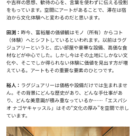
や吉祥の思想、歓待の心を、言葉を使わずに伝える役割
をもっています。空間にアートがあることで、滞在は宿
泊から文化体験へと変わるのだと思います。
田渕：
昨今、富裕層の価値観はモノ（所有）からコト
（体験）へとシフトしているといわれます。以前はラグ
ジュアリーというと、広い部屋や豪華な設備、高価な食
材などが中心でした。しかし今はその土地にしかない文
化や、そこでしか得られない体験に価値を見出す方が増
えている。アートもその重要な要素のひとつです。
裕人：
ラグジュアリーは価格や設備だけでは生まれませ
ん。その背景にどんな歴史があり、どんな手仕事があ
り、どんな美意識が積み重なっているか……「エスパシ
オ ナゴヤキャッスル」はその“文化の厚み”を空間で示し
ています。