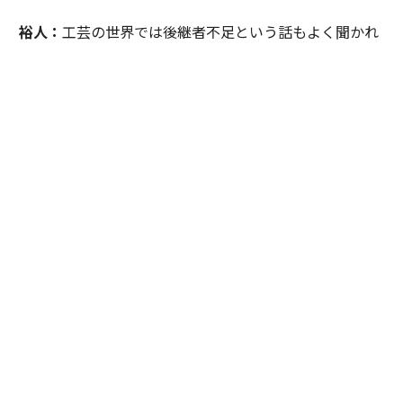
裕人：
工芸の世界では後継者不足という話もよく聞かれ
ますが、企業やホテルに本気でアートや工芸に向き合っ
ていただき、実際に経済活動として循環していくこと
は、その解決の一助になるでしょう。
客室内ベッドルームの唐紙アート。作家は1624年から京都で続く唐紙屋