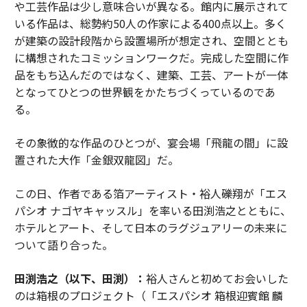
や工芸作品は少し意味合いが異なる。館内に展示されて
いる作品は、総勢約50人の作家による400点以上。多く
が建築の設計段階から設置場所が想定され、空間ととも
に構想されたコミッションワークだ。完成した空間に作
品をもち込んだのではなく、建築、工芸、アートが一体
となってひとつの世界観をかたちづくっているのであ
る。
その象徴的な作品のひとつが、宴会場「飛龍の間」に設
置された大作「金銀双龍図」だ。
この日、作者である箔アーティスト・裕人礫翔が「エス
パシオ ナゴヤキャッスル」を率いる田渕浩之とともに、
ホテルとアート、そして日本のラグジュアリーの未来に
ついて語り合った。
田渕浩之（以下、田渕）：
裕人さんと初めてお会いした
のは箱根のプロジェクト（「エスパシオ 箱根迎賓館 麟