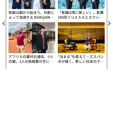
ジの1つは、まあ当然だが、ウィキペディアとはいった
pa
な
い何かを説明する「概要説明」ページだった。その
挑戦は個から始まり、共創に
「老舗は常に新しい」。創業
編集履歴
は現在も閲覧でき、米国時間2001年11月6日ま
よって加速する NORQAIN JA
360年ＹＵＡＳＡとカクシン
PAN 特別座談会
CEO田尻望が語る、AIを超え
でさかのぼる。また、現存する
最古の編集
は米国時間20
る人の価値
01年1月15日までさかのぼり、タイトルは「UuU」だ。
もともとは「u」で始まる国名の一覧にする意図だっ
た。
アフリカの農村の通信、小1
“泊まる”を超えて─エスパシ
の壁。2人の挑戦者が手にし
オが描く、新しい日本のラグ
た「次なる武器」
ジュアリー（中編）