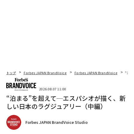
トップ
Forbes JAPAN BrandVoice
Forbes JAPAN BrandVoice
“泊
2026.08.07 11:00
“泊まる”を超えて─エスパシオが描く、新
しい日本のラグジュアリー（中編）
Forbes JAPAN BrandVoice Studio