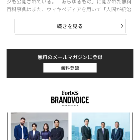
ジも公開されている。「あらゆるもの」に開かれた無料
百科事典はまた、ウィキペディアを用いて「人間が統治
する知識を各自のプラットフォームへ大規模に統合」す
るAIパートナーを
発表
して祝った。対象企業にはアマゾ
続きを見る
ン、メタ、マイクロソフト、ミストラルAI（Mistral A
I）、パープレキシティ（Perplexity）が含まれ、既存パ
ートナーのグーグル、エコシア（Ecosia）、ノミック
（Nomic）、プレイアス（Pleias）、プロラタ（ProRat
無料のメールマガジンに登録
a）、リーフ・メディア（Reef Media）に加わった。
無料登録
創設者のジミー・ウェールズが最初に書いた言
葉は、「Hello World」
25年前、ウィキペディア創設者のジミー・ウェールズが
最初に書いた言葉は、当然ながら、プログラマーが新し
いプログラミング言語で最初のアプリケーションを書く
義す
“
ときによく使う、不朽の「Hello World」だった。
むス
シ
グ
A
ホームページ以外でウィキペディア初期に作られたペー
顧客