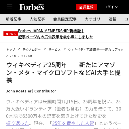
会員登録
ログイン
新着記事
人気記事
会員限定記事
カテゴリ
連載
コ
Forbes JAPAN MEMBERSHIP 新機能｜
NEWS
記事ページ内の広告表示を最小限にしました
トップ
テクノロジー
サービス
ウィキペディア25周年──新たにアマゾン
2026.01.19 12:00
ウィキペディア25周年──新たにアマゾ
ン・メタ・マイクロソフトなどAI大手と提
携
John Koetsier | Contributor
ウィキペディアは米国時間1月15日、25周年を祝い、25
万人近いボランティア（筆者も含む）の力を借りて、30
0言語で6500万本の記事を築き上げてきた歴史を
振り返った
。現在、「
25年を費やした人智
」というペー