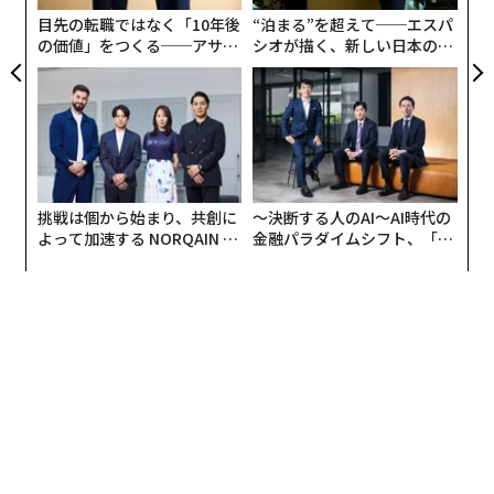
る
を支配することに執拗に集中するため、支配権を維持せ
目先の転職ではなく「10年後
“泊まる”を超えて──エスパ
よ
。
の価値」をつくる──アサイ
シオが描く、新しい日本のラ
ンの長期伴走型支援とは
グジュアリー（前編）
ザッカーバーグ氏の優位性は、先行者としてのイノベー
ションでも、抽象的な経営の才能でもない。それは、大
きな変化を早期に主導することへの一途なコミットメン
トであり、そこに到達した後も先頭に立ち続けるために
必要なことは何でもするという姿勢である。
挑戦は個から始まり、共創に
〜決断する人のAI〜AI時代の
よって加速する NORQAIN JA
金融パラダイムシフト、「超
PAN 特別座談会
個別化」の核心 【MUFG×ウ
その集中力は、2つの妥協なきコミットメントに変換さ
ェルスナビ×PwC】
れる。
企業の支配権を維持するために戦う
。特に資本ニーズが
高まるにつれて。
業界の方向性を主導するために戦う
。競合他社からそれ
を受け入れるのではなく。
ここでは、ザッカーバーグ氏が支配的地位を構築し、維
持するために使用してきた5つの戦略的動きを紹介す