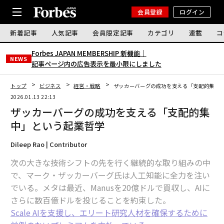
会員登録
ログイン
新着記事
人気記事
会員限定記事
カテゴリ
連載
コ
Forbes JAPAN MEMBERSHIP 新機能｜
NEWS
記事ページ内の広告表示を最小限にしました
トップ
ビジネス
経営・戦略
ザッカーバーグの成功を支える「支配的集中
2026.01.13 22:13
ザッカーバーグの成功を支える「支配的集
中」という起業哲学
Dileep Rao | Contributor
次の大きな技術シフトの先を行く継続的な取り組みの中
で、マーク・ザッカーバーグ氏は人工知能に全力を注い
でいる。メタは最近、Manusを20億ドルで買収し、AIに
さらに数百億ドルを投じることを約束した。
Scale AIを支援し、エリート研究人材を確保するために