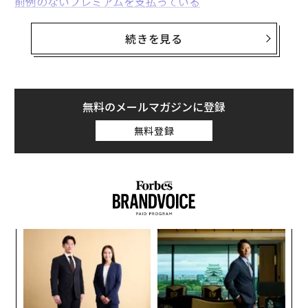
前例のないプレミアムを支払っている
。これらの動きは、ザッカーバーグ氏の戦略からの逸脱
ではなく、その継続である。
続きを見る
ザッカーバーグ氏は全知全能ではない。すべての起業家
と同様に、彼は不確実性の下で事業を運営している。し
かし、彼は一貫して主導的地位を確保するために戦って
無料のメールマガジンに登録
いる。
無料登録
新興市場におけるリーダーシップは、常に正しくある必
要はない。トレンドの実態が明らかになるにつれて、先
頭に立ち続けるために戦うことが求められるのだ
。
教訓は何か
革
ザッカーバーグ氏は世界で最も成功した企業の1つを築
変え
ク
FE
た「
き、世界で最も裕福な起業家の1人に名を連ねている。
「
0年
しかし、彼の富は教訓ではない。真の要点ははるかにシ
3
C
ンプルで、はるかに実行が困難だ。
主要な新興トレンド