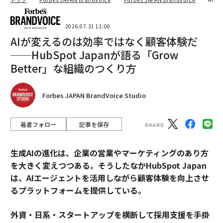
につれて誰が主導し、適応し、支配する立場にあるかだ
と理解している。彼は2つの永続的な真実を理解してい
る。
2026.07.31 11:00
• 最大の富は、大きなトレンドの出現時に生まれる
AIが変えるのは効率ではなく顧客体験だ
• リーダーシップ、参加ではなく、が突出した成果を生
──HubSpot Japanが語る「Grow
み出す
Better」な組織のつくり方
結局のところ、ザッカーバーグ氏の優位性は技術ではな
Forbes JAPAN BrandVoice Studio
い。それは、決定的な支配権を維持し、他者に先駆けて
新興トレンドを支配するために戦う規律と意欲である。
著者フォロー
記事を保存
（
forbes.com 原文
）
生成AIの進化は、企業の営業やマーケティングのあり方
を大きく変えつつある。そうしたなかHubSpot Japan
は、AIエージェントを活用しながら顧客体験を向上させ
2026年9月号発売中
るプラットフォームを提供している。
外資・日系・スタートアップを横断して採用支援を手掛
最新号の購入はこちらから