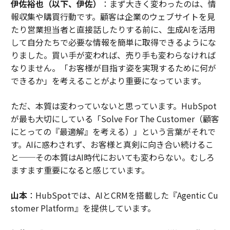
伊佐裕也（以下、伊佐）
：まず大きく変わったのは、情
AI / 人工知能
ユニコーン企業
マーク・ザッカーバーグ
報収集や購買行動です。顧客は企業のウェブサイトを見
タグ：
リーダー/リーダーシップ
起業家/起業
Meta/メタ
たり営業担当者と直接話したりする前に、生成AIを活用
投資/投資家
して自分たちで必要な情報を簡単に取得できるようにな
りました。買い手が変われば、売り手も変わらなければ
なりません。「お客様が目指す姿を実現するために何が
advertisement
できるか」を考えることがより重要になっています。
ただ、本質は変わっていないと思っています。HubSpot
が最も大切にしている「Solve For The Customer（顧客
にとっての『最適解』を考える）」という言葉がそれで
す。AIに惑わされず、お客様と真剣に向き合い続けるこ
と──その本質はAI時代においても変わらない。むしろ
ますます重要になると感じています。
山本
：HubSpotでは、AIとCRMを搭載した『Agentic Cu
stomer Platform』を提供しています。