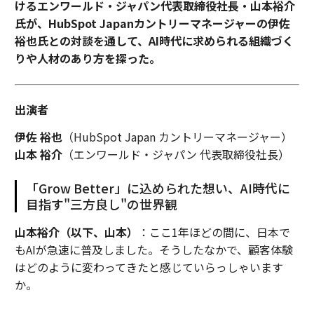
けるエンワールド・ジャパン代表取締役社長・山本裕介
氏が、HubSpot Japanカントリーマネージャーの伊佐
メンバーシップに登録する
裕也氏との対談を通して、AI時代に求められる組織づく
りや人材のあり方を探った。
出演者
関連記事
伊佐 裕也
（HubSpot Japan カントリーマネージャー）
起業家必見：SNSで信頼を勝ち取るパーソナルブランド戦略の3原則
山本 裕介
（エンワールド・ジャパン 代表取締役社長）
事業パートナーとの別れ──感情的な対立を避け、前向きに進むために
「Grow Better」に込められた想い、AI時代に
目指す"三方良し"の世界観
創業174年の保険大手マスミューチュアル、AI導入で生産性35%向上を実現
山本裕介（以下、山本）
：ここ1年ほどの間に、日本で
年商6桁から7桁へ──中小企業が突破できない3つの盲点
もAIが急速に普及しました。そうしたなかで、顧客体験
はどのように変わってきたと感じていらっしゃいます
EdTech（教育テクノロジー）が示す、市場変動を乗り越えるための強靭な
か。
ビジネスモデル