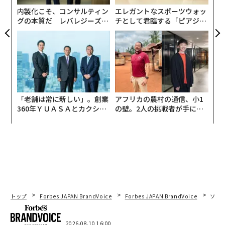
内製化こそ、コンサルティン
エレガントなスポーツウォッ
孤独がAIとのつながりを促進する理由
グの本質だ レバレジーズが
チとして君臨する「ピアジ
実践する、次世代ファームの
ェ」ポロの魅力
「人工知能の最大の危険性は」と、「友好的AI」の主要
全貌
な提唱者であるエリエゼル・ユドカウスキー氏は書いて
いる。「人々があまりにも早く、自分たちがそれを理解
したと結論づけることだ」。彼の警告は、世界中で孤独
が増加し、AIが潜在的な解決策としてますます位置づけ
られている今、特に関連性が高い。テクノロジーは長い
「老舗は常に新しい」。創業
アフリカの農村の通信、小1
間、生活の質の向上に役割を果たしてきた。特にAIは、
360年ＹＵＡＳＡとカクシン
の壁。2人の挑戦者が手にし
CEO田尻望が語る、AIを超え
た「次なる武器」
すでに具体的な利益を実証している。老人ホームのロボ
る人の価値
ットペットから
創薬のブレークスルー
、アルツハイマー
病の早期発見、高齢者が自立して生活できるようにする
スマートセンサーまで、AIは計り知れない可能性を秘め
ている。
責任を持って使用すれば、AIは医療費の削減、手頃な価
トップ
Forbes JAPAN BrandVoice
Forbes JAPAN BrandVoice
ソニ
格の向上、パーソナライズされたケアプランのサポー
ト、健康寿命の延長に役立つ可能性がある。さらに、家
2026.08.10 16:00