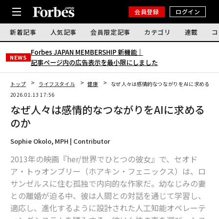
会員登録
ログイン
新着記事
人気記事
会員限定記事
カテゴリ
連載
コ
Forbes JAPAN MEMBERSHIP 新機能｜
NEWS
記事ページ内の広告表示を最小限にしました
トップ
ライフスタイル
健康
なぜ人々は感情的なつながりをAIに求めるの
2026.01.13 17:56
なぜ人々は感情的なつながりをAIに求める
のか
Sophie Okolo, MPH | Contributor
2013年の映画『her/世界でひとつの彼女』で、セオド
ア・トゥオンブリー（ホアキン・フェニックス）は、ロ
サンゼルスに住む孤独で内向的な作家だ。幼なじみの妻
との離婚が迫る中、彼は人間との対話を通じて学習し、
適応し、進化するように設計された人工知能オペレーテ