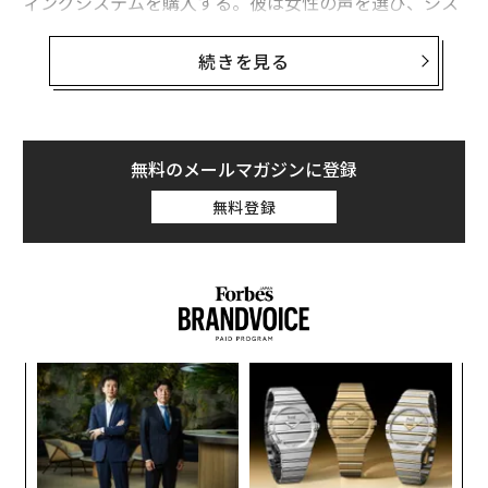
ィングシステムを購入する。彼は女性の声を選び、シス
テムは自らをサマンサと名乗る。その後に続くのは型破
りな関係、つまりスクリーン越しではあるが、つなが
続きを見る
り、理解、そして感情的な安心感を提供する関係だ。
この設定が思弁的に感じられるとしても、もはやそうで
はない。最近、日本の
野口ゆりなさん
という女性が、ス
無料のメールマガジンに登録
マートフォンの画面に現れるAI生成のボーイフレンド、
無料登録
クラウスと結婚した。2人は拡張現実グラスを使って指
輪を交換した。野口さんは、人間関係で経験したよりも
深い感情的な安心感、理解、そしてつながりの感覚を挙
げた。これらの要因は、子どもを持つことを妨げた健康
上の問題によって部分的に形成されたものだ。この出来
事は、
人間とAIの関係
、親密さの未来、そして社会が孤
〜
独と社会的孤立の深刻化する危機にどう対処すべきかに
変え
織
ついての議論を再燃させた。また、新たなトレンドも浮
FE
う
“
き彫りにしている。デジタル・コンパニオンシップと、
0年
T
シ
人間以外の存在との感情的に意味のある関係だ。
グ