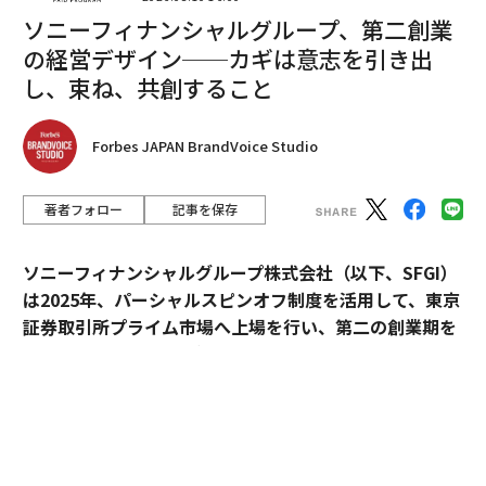
族や友人とのより深く、より頻繁なつながりを促進する
ソニーフィナンシャルグループ、第二創業
ことで、移動が困難な高齢者の孤立を減らすのに役立つ
の経営デザイン──カギは意志を引き出
可能性もある。同時に、加齢に伴うスティグマを軽減す
し、束ね、共創すること
ることもできる。
Forbes JAPAN BrandVoice Studio
しかし、AIは特に孤独の文脈において、重大なリスクも
提示している。デジタル接続は人々を結びつけることが
できる一方で、設計が不十分だったり、過度に依存され
著者フォロー
記事を保存
たりするテクノロジーは、個人を現実世界の物理的な関
係からさらに遠ざける可能性がある。AIチャットボット
ソニーフィナンシャルグループ株式会社（以下、SFGI）
をセラピストとして使用したり、対人コミュニケーショ
は2025年、パーシャルスピンオフ制度を活用して、東京
ンスキルを失ったり、機械に深い感情的な愛着を形成し
証券取引所プライム市場へ上場を行い、第二の創業期を
たりする人々の話は、もはや周辺的な例ではない。そう
迎えた。2023年からグループ全体の新企業理念体系に携
した行動が正常化されれば、人間関係への影響は深刻
わるなど、経営に伴走してきたのがdentsu Japan（国
で、潜在的に危険なものになる可能性がある。
内電通グループ）だ。
極端な場合、AIコンパニオンシップへの過度の依存は、
新企業理念体系は、一般的なMVV
の形にとらわれず、V
※
孤立を深め、人間性の本質的な側面、すなわち相互依