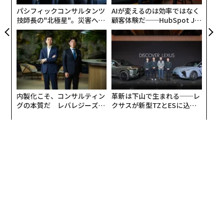
パシフィックコンサルタンツ
AIが変えるのは効率ではなく
技師長の"北極星"。災害への
顧客体験だ──HubSpot Ja
無力感を乗り越え見つけた、
panが語る「Grow Better」
防災一筋20年の答え
な組織のつくり方
内製化こそ、コンサルティン
革新は下山で生まれる──レ
グの本質だ レバレジーズが
クサスが新型TZとESに込め
実践する、次世代ファームの
た「DISCOVER」の哲学
全貌
翻訳＝的場知之/ガリレオ