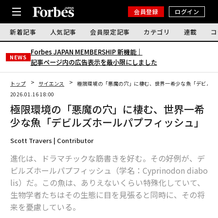
会員登録
ログイン
新着記事
人気記事
会員限定記事
カテゴリ
連載
コ
Forbes JAPAN MEMBERSHIP 新機能｜
NEWS
記事ページ内の広告表示を最小限にしました
トップ
サイエンス
極限環境の「悪魔の穴」に棲む、世界一希少な魚「デビルズ
2026.01.16 18:00
極限環境の「悪魔の穴」に棲む、世界一希
少な魚「デビルズホールパプフィッシュ」
Scott Travers | Contributor
進化は、ドラマチックな筋書きを好む。その好例が、デ
ビルズホールパプフィッシュ（学名：Cyprinodon diabo
lis）だ。この魚は、ありえないくらい特殊化していて、
生物学者たちはその生態に目を見張ると同時に、その将
来を憂慮している。