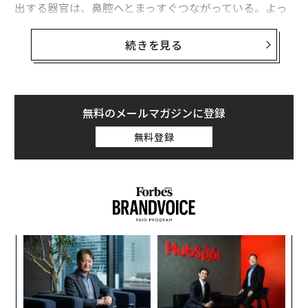
出する器官は、鼻腔へとまっすぐつながっている。よっ
て、涙がたくさん出ると、解剖学的に下方に位置する鼻
腔へと流れていくのだ。
続きを見る
このたった一つの事実で、「みっともないほど大泣き」
した時に起こる現象の説明がつく。大泣きして鼻水が出
るのは、悲しみが大きすぎるからとか、制御がきかなく
無料のメールマガジンに登録
なるからではない。涙がゆっくりと少しずつ排出される
無料登録
はずの仕組みが突然、いつもよりはるかに大量の液体を
処理しなければならなくなるからだ。
涙は、目から鼻へと通じる排水管を通って流れ
ていく
涙は、ただ拭い去られたり、蒸発したりするだけではな
“
い。左右それぞれの目には、専用の排水システムが備わ
シ
グ
っており、解剖学用語で「涙器」と呼ばれている。2025
ア
年に『Cureus』で発表された
レビュー論文
の詳述による
の
と、涙は、目頭にある小さな開口部「涙点」を通って排
た