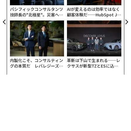
出され、細い管を通り、「涙嚢」という、涙が溜まる部
パシフィックコンサルタンツ
AIが変えるのは効率ではなく
分に移動する。そして最後に「鼻涙管」という管を通過
技師長の"北極星"。災害への
顧客体験だ──HubSpot Ja
無力感を乗り越え見つけた、
panが語る「Grow Better」
し、鼻腔へと直接流れ込んでいく。
防災一筋20年の答え
な組織のつくり方
何か特別なことが起きなければ、この仕組みには気づか
ない。目は、基礎分泌の涙を絶えず作り出している。こ
れは、角膜を潤すためだ。こうしたわずかな量の涙は、
鼻涙管を通って鼻へと送り込まれ、吸収されるか、普通
内製化こそ、コンサルティン
革新は下山で生まれる──レ
の粘膜と混ざってしまう。涙が流れていくこのシステム
グの本質だ レバレジーズが
クサスが新型TZとESに込め
実践する、次世代ファームの
た「DISCOVER」の哲学
は、あくまでも少量を処理するためのものであり、洪水
全貌
のような涙の量には対応していない。泣いた時に変化が
生じるのは、涙の通り道の構造ではなく、涙の量なの
だ。
生物学者や眼科医は通常、涙を3つに分類している。角
膜を常に潤している「基礎分泌の涙」、玉ねぎの匂いや
煙などの刺激がきっかけで出る「反射的な涙」、悲しみ
や喜びを感じたり、打ちのめされたりした時に出る「情