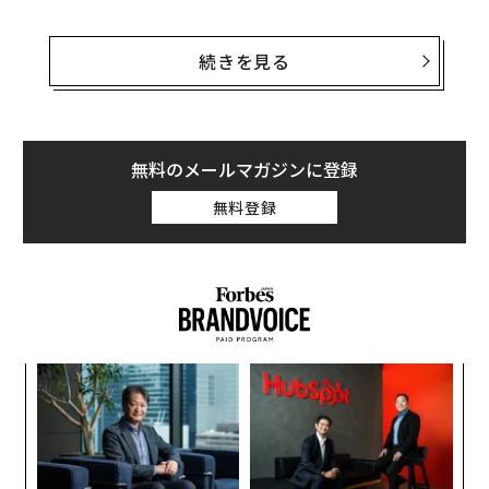
デビルズホールパプフィッシュは、人の親指ほどの小さ
な魚でありながら、信じられないような場所で生き抜く
続きを見る
術を見いだした。そこは一見したところ、どんな脊椎動
物もすみかとして選ぶはずがないと思うような環境だ。
彼らは、米ネバダ州、モハベ砂漠のど真ん中にある、石
無料のメールマガジンに登録
灰岩の狭い亀裂の中に暮らしている。「デビルズホー
無料登録
ル」と呼ばれるこの亀裂は、水をたたえてはいるもの
の、日差しと地熱のため水温は風呂並みで、溶存酸素は
ほとんどない。
“
シ
グ
ア
の
た