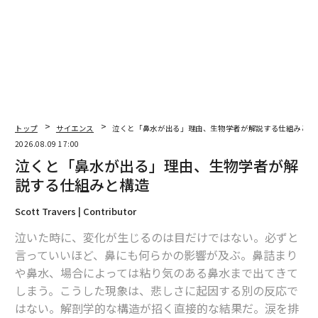
2026年9月号発売中
最新号の購入はこちらから
メンバーシップに登録する
トップ
サイエンス
泣くと「鼻水が出る」理由、生物学者が解説する仕組みと構
2026.08.09 17:00
泣くと「鼻水が出る」理由、生物学者が解
説する仕組みと構造
アメリカ
研究/研究結果
生物
動物
砂漠
魚類
タグ：
Scott Travers | Contributor
ネバダ州
泣いた時に、変化が生じるのは目だけではない。必ずと
言っていいほど、鼻にも何らかの影響が及ぶ。鼻詰まり
や鼻水、場合によっては粘り気のある鼻水まで出てきて
advertisement
しまう。こうした現象は、悲しさに起因する別の反応で
はない。解剖学的な構造が招く直接的な結果だ。涙を排