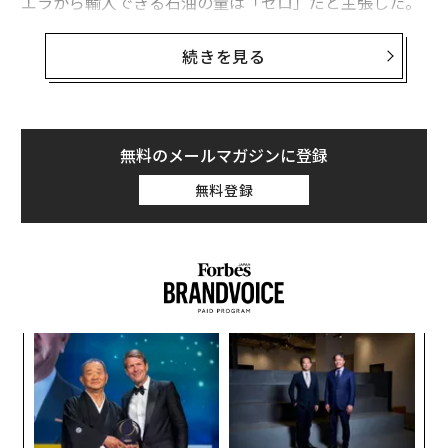
エラから輸入できる石油の量は「ゼロ」だと主張した。
トランプは、キューバは「ベネズエラからの大量の石油
続きを見る
と資金」によって存続してきたと述べ、トランプ政権に
よるベネズエラへの介入以降、同国からは「もはや一
切」流れなくなると主張した。
無料のメールマガジンに登録
大統領はまた、マドゥロ拘束作戦でキューバ軍の関係者
無料登録
32人が死亡した後、ベネズエラはもはやキューバの治安
部隊の支援を必要としておらず、「世界で最も強力な
軍」によって守られているとも強調した。
“
シ
グ
パ
技
無