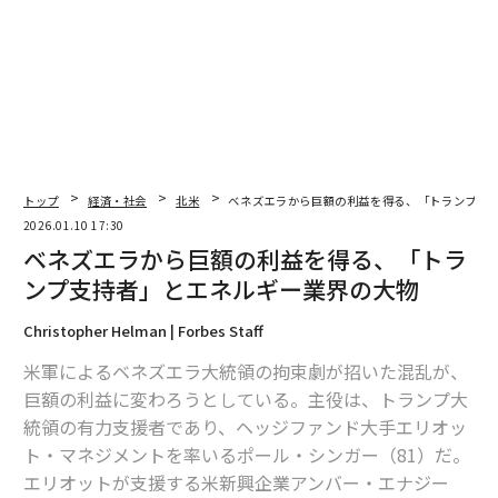
2026年9月号発売中
最新号の購入はこちらから
メンバーシップに登録する
トップ
経済・社会
北米
ベネズエラから巨額の利益を得る、「トランプ支
2026.01.10 17:30
ベネズエラから巨額の利益を得る、「トラ
ンプ支持者」とエネルギー業界の大物
Christopher Helman | Forbes Staff
関連記事
米軍によるベネズエラ大統領の拘束劇が招いた混乱が、
ベネズエラから巨額の利益を得る、「トランプ支持者」とエネルギー業界
巨額の利益に変わろうとしている。主役は、トランプ大
の大物
統領の有力支援者であり、ヘッジファンド大手エリオッ
ベッセント米財務長官、米国の大手石油会社は「ベネズエラに無関心」と
ト・マネジメントを率いるポール・シンガー（81）だ。
発言
エリオットが支援する米新興企業アンバー・エナジー