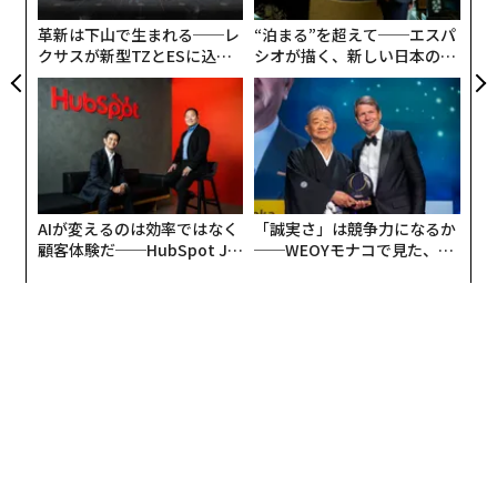
全
ヘッジファンド大手エリオット・マネジメントを率いる
革新は下山で生まれる──レ
“泊まる”を超えて──エスパ
ポール・シンガーの名が取り沙汰された。
クサスが新型TZとESに込め
シオが描く、新しい日本のラ
た「DISCOVER」の哲学
グジュアリー（前編）
AIが変えるのは効率ではなく
「誠実さ」は競争力になるか
顧客体験だ──HubSpot Ja
──WEOYモナコで見た、く
panが語る「Grow Better」
ら寿司の経営哲学
な組織のつくり方