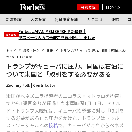
会員登録
ログイン
新着記事
人気記事
会員限定記事
カテゴリ
連載
コ
Forbes JAPAN MEMBERSHIP 新機能｜
NEWS
記事ページ内の広告表示を最小限にしました
トップ
経済・社会
北米
トランプがキューバに圧力、同国は石油について
2026.01.12 10:00
トランプがキューバに圧力、同国は石油に
ついて米国と「取引をする必要がある」
Zachary Folk | Contributor
米国がベネズエラ指導者のニコラス・マドゥロを拘束し
てから1週間余りが経過した米国時間1月11日、ドナル
ド・トランプ大統領は、キューバ指導部に対し「取引を
する必要がある」と圧力をかけた。トランプはトゥルー
ス・ソーシャルへの
投稿
で、キューバがこれからベネズ