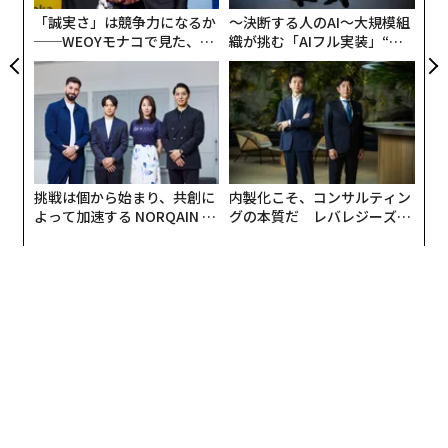
防
「誠実さ」は競争力になるか
〜決断する人のAI〜大規模組
──WEOYモナコで見た、く
織が挑む「AIフル実装」“使
ら寿司の経営哲学
う”企業から“動く”企業へ【N
TTドコモビジネス×PwC】
挑戦は個から始まり、共創に
内製化こそ、コンサルティン
よって加速する NORQAIN JA
グの本質だ レバレジーズが
PAN 特別座談会
実践する、次世代ファームの
全貌
翻訳＝江津拓哉