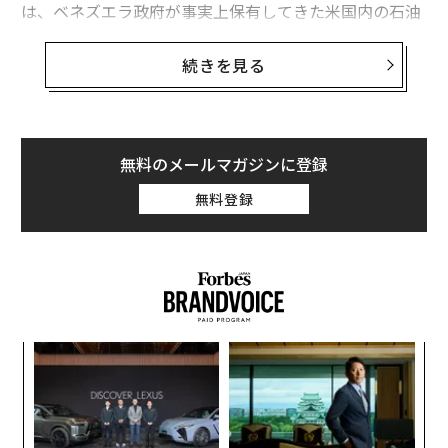
ベネズエラ攻撃でトランプの資産は約220億円増加、暗号資産関連が値上が
は、ベネズエラ政府が事実上保有してきた米国内の石油
り
精製会社「シトゴ（CITGO）」を、競売を通じ市場価値
の半値近い金額で手中に収めた。売却代金はベネズエラ
続きを見る
米国、ベネズエラ関連の石油タンカー2隻を拿捕
政府や国営石油会社PDVSAに渡らない。資産差し押さえ
を求めてきた企業や投資家への弁済に充てられる。
米国のベネズエラ再攻撃、あるとすればどこを狙うか リスクは？
長年の制裁と失政で債務不履行に陥った国家の優良資産
ドナルド・トランプ
無料のメールマガジンに登録
アメリカ
ラテンアメリカ/中南米
タグ：
を、法的手段を駆使して安値で買い叩く。この「先見の
キューバ
ベネズエラ・ボリバル共和国
無料登録
明」ある取引には、シンガーだけでなく、ゴールドマ
ン・サックス出身者やエネルギー業界の重鎮も一枚噛ん
でいる。政権の強硬策と呼応するかのように進む、した
advertisement
たかな富の分配劇。その内幕と、巨利を手にするトラン
プ支持者たちの正体に迫る。
〜
トランプ支援者とウォール街の投資家、石油精
織
製会社シトゴ買収に集結
う
内
T
現地時間1月3日未明、米軍がベネズエラのマドゥロ大統
グ
領を拘束した。この動きで最も利益を得る人物として、
実