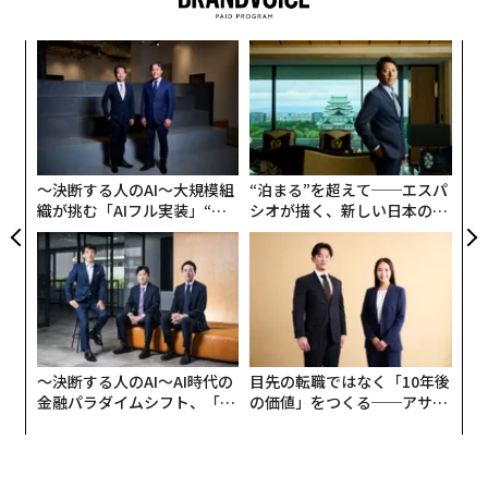
「
─
ら
〈7
ャ
ト
リア
〜決断する人のAI〜大規模組
“泊まる”を超えて──エスパ
UM
織が挑む「AIフル実装」“使
シオが描く、新しい日本のラ
う”企業から“動く”企業へ【N
グジュアリー（前編）
TTドコモビジネス×PwC】
〜決断する人のAI〜AI時代の
目先の転職ではなく「10年後
金融パラダイムシフト、「超
の価値」をつくる──アサイ
個別化」の核心 【MUFG×ウ
ンの長期伴走型支援とは
ェルスナビ×PwC】