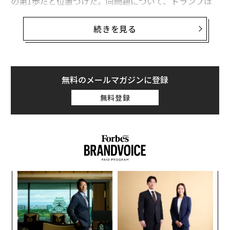
の第1歩だと位置づけた。同問題について、トランプは
以前、民主党が作り出した「でっち上げ」だと一蹴して
いた。
続きを見る
トランプは、このプログラムによって住宅ローン金利と
月々の返済額が引き下げられると
主張
し、「アフォーダ
ビリティを回復するための多くの施策の1つ」だと述べ
無料のメールマガジンに登録
た。
無料登録
トランプ政権で連邦住宅金融庁（FHFA）局長を務めるビ
ル・パルトは、フィナンシャル・タイムズに対し、住宅
ローン債の購入はファニーメイ（連邦住宅抵当公庫）と
フレディマック（連邦住宅抵当貸付公社）が実施し、議
会の承認は不要だと語った。
内
グ
実
〜
全
金
個