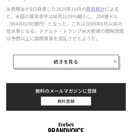
米商務省が8日発表した2025年10月の
貿易統計
による
と、米国の貿易赤字は前月比39％縮小し、294億ドル
（約4兆6100億円）となった。これは2009年6月以来の
低水準となる。ドナルド・トランプ米大統領の関税政策
は予想以上に国際貿易を混乱させたようだ。
貿易赤字は、ある国の輸入額が輸出額を上回る状態を示
す指標となる。商務省によると、米国の輸入額は前月比
続きを見る
3.2％減の3314億ドル（約52兆円）となった一方で、輸
出額は同2.6％増の3020億ドル（約47兆3900億円）とな
った。
無料のメールマガジンに登録
米金融データ企業ファクトセットによると、米ニューヨ
無料登録
ーク・ウォール街の金融機関は、貿易赤字が606億ドル
（約9兆5100億円）に拡大すると予想していた。米エー
ル大学予算研究所によれば、米国が課した実効関税率は
10月に17.9％となり、1934年以来の高水準となった。