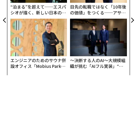
ェ
“泊まる”を超えて──エスパ
目先の転職ではなく「10年後
シオが描く、新しい日本のラ
の価値」をつくる──アサイ
グジュアリー（前編）
ンの長期伴走型支援とは
エンジニアのためのサウナ併
〜決断する人のAI〜大規模組
設オフィス「Mobius Park」
織が挑む「AIフル実装」“使
がオープン──タマディック
う”企業から“動く”企業へ【N
が健康経営を徹底する理由
TTドコモビジネス×PwC】