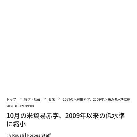
ベネズエラ攻撃でトランプの資産は約220億円増加、暗号資産関連が値上が
り
トランプ、2027年国防費1兆5000億ドルを要求 50％超の大幅増額
過去最高を記録した米年末商戦、立役者はAIチャットボット 最新データ
12月の米民間雇用、4.1万人増で市場予想を上回る 中小企業の回復が後押
し
ドナルド・トランプ
アメリカ経済
家/住宅
タグ：
アフォーダビリティ / Affordability
トップ
経済・社会
北米
10月の米貿易赤字、2009年以来の低水準に縮小
advertisement
2026.01.09 09:00
10月の米貿易赤字、2009年以来の低水準
に縮小
Ty Roush | Forbes Staff