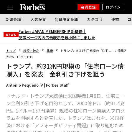
会員登録
ログイン
新着記事
人気記事
会員限定記事
カテゴリ
連載
コ
Forbes JAPAN MEMBERSHIP 新機能｜
NEWS
記事ページ内の広告表示を最小限にしました
トップ
経済・社会
北米
トランプ、約31兆円規模の「住宅ローン債購入」
2026.01.09 13:30
トランプ、約31兆円規模の「住宅ローン債
購入」を発表 金利引き下げを狙う
Antonio Pequeño IV | Forbes Staff
ドナルド・トランプ大統領は米国時間1月8日、住宅ロー
ン金利の引き下げを目的として、2000億ドル（約31.4兆
円。1ドル＝157円換算）規模の住宅ローン債購入プログ
ラムを開始すると発表した。トランプはこれを、米国経
済における「アフォーダビリティ問題」に取り組むため