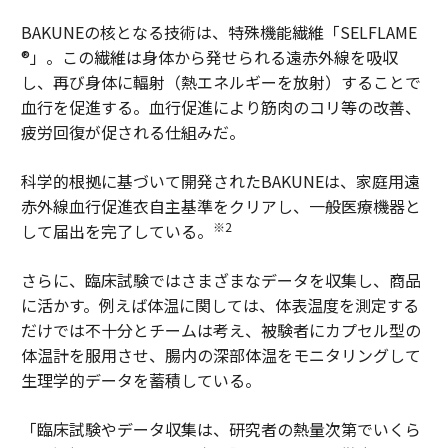
BAKUNEの核となる技術は、特殊機能繊維「SELFLAME
®」。この繊維は身体から発せられる遠赤外線を吸収
し、再び身体に輻射（熱エネルギーを放射）することで
血行を促進する。血行促進により筋肉のコリ等の改善、
疲労回復が促される仕組みだ。
科学的根拠に基づいて開発されたBAKUNEは、家庭用遠
赤外線血行促進衣自主基準をクリアし、一般医療機器と
※2
して届出を完了している。
さらに、臨床試験ではさまざまなデータを収集し、商品
に活かす。例えば体温に関しては、体表温度を測定する
だけでは不十分とチームは考え、被験者にカプセル型の
体温計を服用させ、腸内の深部体温をモニタリングして
生理学的データを蓄積している。
「臨床試験やデータ収集は、研究者の熱量次第でいくら