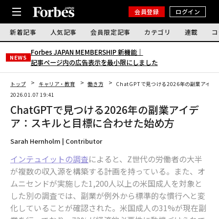
会員登録
ログイン
新着記事
人気記事
会員限定記事
カテゴリ
連載
コ
Forbes JAPAN MEMBERSHIP 新機能｜
NEWS
記事ページ内の広告表示を最小限にしました
トップ
キャリア・教育
働き方
ChatGPTで見つける2026年の副業ア
2026.01.07 19:41
ChatGPTで見つける2026年の副業アイデ
ア：スキルと目標に合わせた始め方
Sarah Hernholm | Contributor
インテュイットの調査
によると、Z世代の労働者の大半
が複数の収入源を構築する計画を持っている。また、オ
ムニセンドが実施した1,200人以上の米国成人を対象と
した別の調査では、副業が例外から標準的な慣行へと変
化していることが確認された。米国成人の31%が現在副