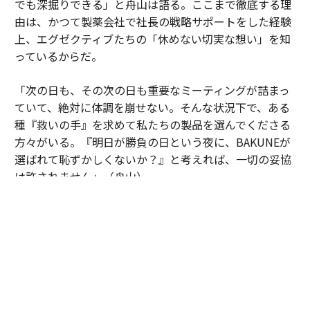
でも深掘りできる」と舟山は語る。ここまで徹底する理
由は、かつて製薬会社で社長の戦略サポートをした経験
上、エグゼクティブたちの「休めない切実な想い」を知
っているからだ。
「次の日も、その次の日も重要なミーティングが詰まっ
ていて、絶対に体調を崩せない。そんな状況下で、ある
種『救いの手』を求めて私たちの製品を選んでくださる
方々がいる。『明日が勝負の日という夜に、BAKUNEが
選ばれて恥ずかしくないか？』と考えれば、一切の妥協
は許されません」（舟山）