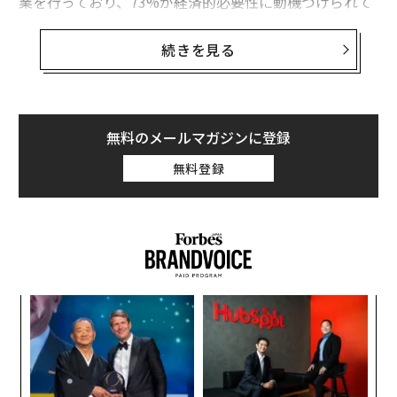
業を行っており、73%が経済的必要性に動機づけられて
いる。半数以上が過去1年以内に副業を始め、すでに毎
月数十億ドルの追加収入を集団で生み出している。
副業
続きを見る
を始めたい人々にとっての課題は、どの副業を始めるか
を決めることだ。自分のスキル、スケジュール、現在の
状況に合ったものを始める必要がある。ChatGPTはアイ
デアを整理し、パターンを浮き彫りにすることでそのプ
無料のメールマガジンに登録
ロセスを短縮するのに役立つ。
無料登録
以下は、2026年に始められる副業を見つけるのに役立つ
5つのChatGPTプロンプトと、最初のステップを踏み出
すためのヒントだ。
ChatGPTを使って、すでに気づいている問題を
整理する
果を
伝
EN
る
明
モ
より多くのプロフェッショナルが、フルスケールの会社
ンツ
革
を立ち上げるプレッシャーなしに、すでに持っている知
への
ク
識を収益化する方法を探している。成功している副業者
た、
た「