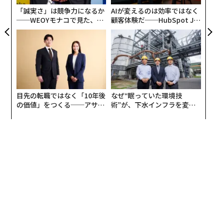
は、仕事、家庭、または日常生活で繰り返し遭遇する問
「誠実さ」は競争力になるか
AIが変えるのは効率ではなく
題に対するソリューションを構築している。
──WEOYモナコで見た、く
顧客体験だ──HubSpot Ja
ら寿司の経営哲学
panが語る「Grow Better」
な組織のつくり方
ChatGPTは市場トレンドをスキャンするのではなく、個
人の経験を分析することでこれらのパターンを特定する
のに役立つ。
人々がすでにあなたに助けを求めている3つの問題を書
目先の転職ではなく「10年後
なぜ“眠っていた環境技
き出す
の価値」をつくる──アサイ
術”が、下水インフラを変え
あなたの経験から最も恩恵を受ける人（学生、親、創業
ンの長期伴走型支援とは
たのか──産総研×月島JFE
アクアソリューションの10年
者、教育者）を特定する
ChatGPTプロンプト：
「以下は私の日常生活で繰り返
し発生したり、イライラする状況です：[具体的な例をリ
ストアップ]。これらの問題のうち、他の人々にも最も頻
繁に発生するものはどれで、誰かが合理的に解決のため
にお金を払うものはどれですか？」
この出力はビジネスプランを提供するわけではない。そ