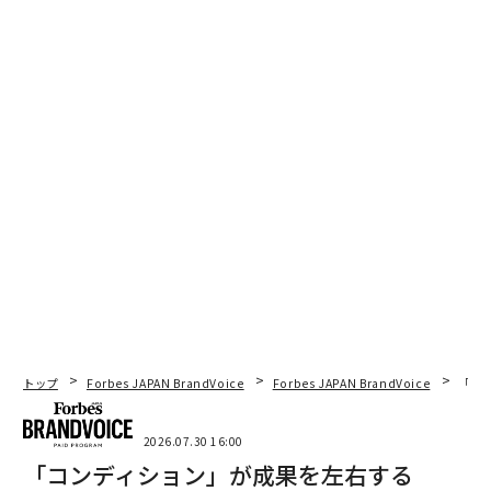
2026年9月号発売中
最新号の購入はこちらから
メンバーシップに登録する
関連記事
信じられないかもしれないが、最も強力なブランディングの一部は内向的
な人から生まれている。彼らがどのようにそれを実現しているのかを紹介
する。
2026年、最もストレスの大きい職業は？ その環境下でも生き残る方法
トップ
Forbes JAPAN BrandVoice
Forbes JAPAN BrandVoice
「コン
米国
副業を阻む「スキル不足」という思い込み 実態は趣味の収益化が最多
2026.07.30 16:00
「コンディション」が成果を左右する
「リモートワークの心理学」、在宅勤務が持つ4つの心理学的メリット