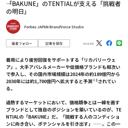
――「BAKUNE」のTENTIALが支える「挑戦者
の明日」
新年の抱負が続かない本当の理由と成功へ導く代替アプローチ
Forbes JAPAN BrandVoice Studio
AI / 人工知能
ChatGPT
副業/サイドビジネス
タグ：
プロンプト
アイデア
スキル/スキルアップ
著者フォロー
記事を保存
advertisement
着用により疲労回復をサポートする「リカバリーウェ
ア」。大手アパレルメーカーや低価格ブランドも相次い
で参入し、その国内市場規模は2024年の約189億円から
※1
2030年には約1,700億円へ拡大すると予測
されてい
る。
過熱するマーケットにおいて、価格競争とは一線を画す
ブランドとして独自のポジションを築いているのが、TE
NTIALの「BAKUNE」だ。「挑戦する人のコンディショ
ンに向き合い、ポテンシャルを引き出す」——。この一