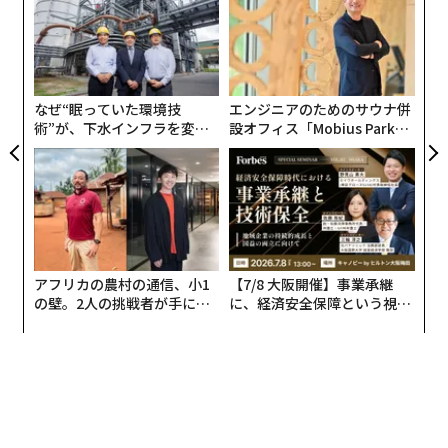
織
するかを選ぶ新しい方法はすでに現れ始めている。
う
パ
T
技
顧客はAIツールを使って非常に発達した質問をするよう
無
になっている（例えば「10人規模の会社に最適なCRMシ
防
なぜ“眠っていた環境技
エンジニアのためのサウナ併
ステムは？」や「地元のパン屋は朝早く配達してくれ
術”が、下水インフラを変え
設オフィス「Mobius Park」
る？」など）。顧客はChatGPT検索のようなAIツールか
たのか──産総研×月島JFE
がオープン──タマディック
ら、スクロールも、クリックも、検索結果の2ページ目
アクアソリューションの10年
が健康経営を徹底する理由
も必要ない、よく整理された明確な回答を受け取る。も
し回答にあなたのビジネスが含まれていなければ、顧客
は回答に名前が含まれていた競合他社を見始める傾向が
ある。
アフリカの農村の通信、小1
【7/8 大阪開催】事業承継
の壁。2人の挑戦者が手にし
に、経済安全保障という視点
アンサーエンジン最適化が小規模ビジネスにと
た「次なる武器」
が加わるとき──経営者が問
って意味すること
われる新たな判断軸
AEOの目標は、ChatGPT、Google SGE、Perplexityなど
の大規模言語モデル（LLM）があなたのコンテンツを認
識し、参照し、推奨するような方法でコンテンツを構成