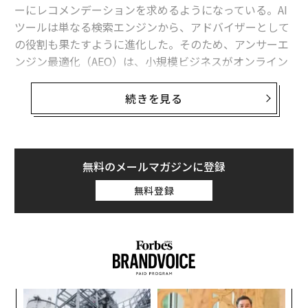
ーにレコメンデーションを求めるようになっている。AI
ツールは単なる検索エンジンから、アドバイザーとして
の役割も果たすように進化した。そのため、アンサーエ
ンジン最適化（AEO）は、小規模ビジネスがオンライン
上で認知され続けるための大きな変化として浮上してい
る。
続きを見る
もし顧客があなたのビジネスがAIによって生成されたレ
コメンデーションリストに含まれているのを見ることが
できなければ、その顧客にリーチできない可能性があ
無料のメールマガジンに登録
る。これはAI検索最適化、大規模言語モデル（LLM）SE
無料登録
O、生成エンジン最適化（GEO）へのシフトを反映して
おり、これらはすべて「検索結果の一つになる」よりも
「答えになる」ことの重要性を高めている。
先週、
コリンズ辞典は「バイブコーディング」
を今年の
言葉に選んだ。これは、AIが人々の仕事のやり方をどれ
〜
だけ急速に変えていくかを表している。顧客が誰を信頼