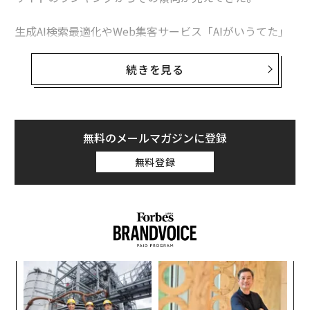
生成AI検索最適化やWeb集客サービス「AIがいうてた」
などを展開するCOOD（クーディー）は、2025年の日本
国内ウェブデータを対象とした「AI引用信頼性」に関す
続きを見る
る調査を行い、その総括レポートを発表した。そのなか
には、AIが選んだ引用元サイトのトップ20が含まれてい
る。
無料のメールマガジンに登録
無料登録
〜
織
う
パ
T