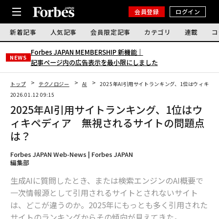
会員登録
ログイン
新着記事
人気記事
会員限定記事
カテゴリ
連載
コ
Forbes JAPAN MEMBERSHIP 新機能｜
NEWS
記事ページ内の広告表示を最小限にしました
トップ
テクノロジー
AI
2025年AI引用サイトランキング、1位はウィキ
2026.01.12 09:15
2025年AI引用サイトランキング、1位はウ
ィキペディア 無視されるサイトの問題点
は？
Forbes JAPAN Web-News | Forbes JAPAN
編集部
生成AIに質問したとき、または検索エンジンのAI概要で
一次情報源として引用されるサイトとされないサイト
は、どこが違うのか。2025年にもっとも多く引用された
サイトのランキングからその傾向が見えてきた。