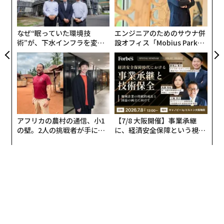
技
無
防
なぜ“眠っていた環境技
エンジニアのためのサウナ併
術”が、下水インフラを変え
設オフィス「Mobius Park」
たのか──産総研×月島JFE
がオープン──タマディック
アクアソリューションの10年
が健康経営を徹底する理由
アフリカの農村の通信、小1
【7/8 大阪開催】事業承継
の壁。2人の挑戦者が手にし
に、経済安全保障という視点
それによると、1位はウィキペディア、2位はnote、3位
た「次なる武器」
が加わるとき──経営者が問
はYahoo!、4位はYouTube、5位はPR Timesなどとなっ
われる新たな判断軸
ている。当然と言えば当然だが、情報系のサイトが圧倒
的に多い。とくに目立つのは、ほかからの引用ではない
「一次情報」や独自の見解を発信しているサイトだ。AI
は信頼できる情報源にこだわっていることがわかる。逆
に、「単なる情報転載サイト」はAIから「無視される傾