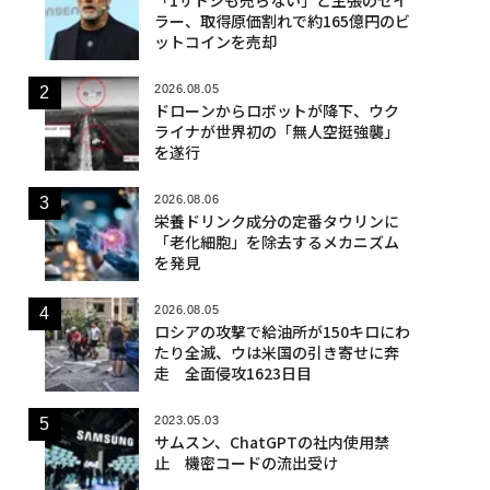
ラー、取得原価割れで約165億円のビ
ットコインを売却
2026.08.05
ドローンからロボットが降下、ウク
ライナが世界初の「無人空挺強襲」
を遂行
2026.08.06
栄養ドリンク成分の定番タウリンに
「老化細胞」を除去するメカニズム
を発見
2026.08.05
ロシアの攻撃で給油所が150キロにわ
たり全滅、ウは米国の引き寄せに奔
走 全面侵攻1623日目
2023.05.03
サムスン、ChatGPTの社内使用禁
止 機密コードの流出受け