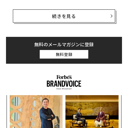
ウォール・ストリート・ジャーナルがNetflixとワーナ
ー・ブラザースの予備的合意について
報じた
際、今や有
続きを見る
名となったNetflixの創業ストーリーから始まった。「ブ
ロックバスター・ビデオのレンタル延滞料40ドルが、ハ
リウッドを飲み込んだ企業の誕生につながった」
無料のメールマガジンに登録
こうしてNetflixの創業ストーリーは始まり、そのナラテ
無料登録
ィブは約30年にわたって人々の記憶に残り続けている。
「シリコンバレーは優れた創業ストーリーを好む。投資
家、取締役会メンバー、そして一般の人々がそれを聞き
たがるのだ」と、Netflix共同創業者のマーク・ランドル
フ氏は、物語の舞台となったカリフォルニア州サンタク
義す
ア
ルーズで会った際に私に語った。
むス
の
た
一部の創業ストーリーは、企業が成長した後も長く記憶
「
3
に残る。しかし、なぜだろうか？その鍵は、ストーリー
C