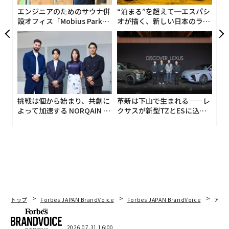
を機能させる要素にある。
る
エンジニアのためのサウナ併
“泊まる”を超えて─エスパシ
設オフィス「Mobius Park」
オが描く、新しい日本のラグ
優れた創業ストーリーはきっかけから始まる
がオープン──タマディック
ジュアリー（中編）
が健康経営を徹底する理由
ほぼすべての成功した映画には、きっかけとなる出来事
がある。それは日常生活を乱し、冒険の始まりを告げる
ものだ。ルーク・スカイウォーカーがレイア姫の暗号化
された助けを求める声を偶然発見していなければ、スタ
ー・ウォーズは存在しなかっただろう。ウィル・バイヤ
挑戦は個から始まり、共創に
革新は下山で生まれる──レ
ーズが森の中で姿を消していなければ、Netflixの最も人
よって加速する NORQAIN JA
クサスが新型TZとESに込め
PAN 特別座談会
た「DISCOVER」の哲学
気のあるシリーズの一つである『ストレンジャー・シン
グス』は存在しなかっただろう。
優れたビジネスストーリーも、同様のナラティブの流れ
に従っている。
ビジネスにおいて、きっかけとなる出来事とは、日常的
トップ
Forbes JAPAN BrandVoice
Forbes JAPAN BrandVoice
アフ
な不満がより大きな機会を明らかにする瞬間である。
2026.07.31 16:00