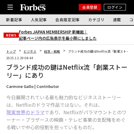
会員登録
ログイン
新着記事
人気記事
会員限定記事
カテゴリ
連載
コ
Forbes JAPAN MEMBERSHIP 新機能｜
NEWS
記事ページ内の広告表示を最小限にしました
トップ
ビジネス
経営・戦略
ブランド成功の鍵はNetflix流「創業ストー
2025.12.29 08:44
ブランド成功の鍵はNetflix流「創業ストー
リー」にあり
Carmine Gallo | Contributor
今日展開されている最も魅力的なビジネスストーリー
は、Netflixのドラマ作品ではない。それは、
現実世界のドラマ
であり、Netflixがパラマウントとのワ
ーナー・ブラザースの映画・テレビ事業の支配権をめぐ
る戦いで中心的役割を担っているものだ。