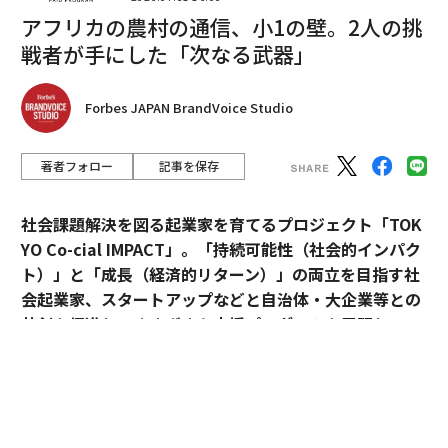
1990年代後半、ランドルフ氏は友人であり同僚のリー
アフリカの農村の通信、小1の壁。2人の挑
ド・ヘイスティングス氏とサンタクルーズからシリコン
戦者が手にした「次なる武器」
バレーまで相乗りして通勤していた。ある日、ヘイステ
ィングス氏はVHSビデオ『アポロ13』の返却遅延で請求
Forbes JAPAN BrandVoice Studio
された延滞料について不満を漏らした。
いくつかの印象的な詳細がストーリーを記憶に残るもの
著者フォロー
記事を保存
にしている。Netflixの創業ストーリーは少しずつ異なる
形で語り継がれているが、ほぼ常に2つの詳細が含まれ
社会課題解決を図る起業家を育てるプロジェクト「TOK
ている：40ドルの延滞料と『アポロ13』という映画だ。
YO Co-cial IMPACT」。
「持続可能性（社会的インパク
ト）」と「成長（経済的リターン）」の両立を目指す社
実際の話には確かに『アポロ13』のVHSレンタルが関わ
会起業家、スタートアップなどと自治体・大企業等との
っていたが、ランドルフ氏は後に、40ドルという数字は
共創を促進し、さまざまな支援プログラムを展開してい
延滞料の総称的な比喩であり、当時多くのブロックバス
る。
ターの顧客が抱いていた一般的な不満を反映したものだ
と説明した。
2026年5月のデモデイでは、アクセラレーションプログ
ラムに参加したスタートアップ5社がピッチ大会形式で
重要なのは、それが「感情的に真実」だということだ。