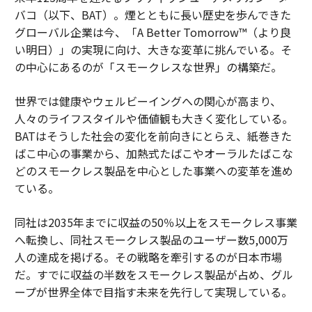
メンバーシップに登録する
バコ（以下、BAT）。煙とともに長い歴史を歩んできた
グローバル企業は今、「A Better Tomorrow™（より良
い明日）」の実現に向け、大きな変革に挑んでいる。そ
の中心にあるのが「スモークレスな世界」の構築だ。
関連記事
世界では健康やウェルビーイングへの関心が高まり、
AIエージェントが牽引、2026年に企業を変革する8つの「テクノロジートレ
人々のライフスタイルや価値観も大きく変化している。
ンド」
BATはそうした社会の変化を前向きにとらえ、紙巻きた
ばこ中心の事業から、加熱式たばこやオーラルたばこな
「ポルノ視聴中のあなたを撮影した」Pornhubの情報流出に便乗、詐欺メ
ールに反応するな
どのスモークレス製品を中心とした事業への変革を進め
ている。
AIが労働力に変わる時代：エージェント経済の到来
同社は2035年までに収益の50％以上をスモークレス事業
AIの時代に求められるDevOps：AIOpsのためのプラットフォームエンジニ
アリング戦略
へ転換し、同社スモークレス製品のユーザー数5,000万
人の達成を掲げる。その戦略を牽引するのが日本市場
Androidセキュリティ更新、サポート外の「12」以前は重大な脅威に直面
だ。すでに収益の半数をスモークレス製品が占め、グル
ープが世界全体で目指す未来を先行して実現している。
AI / 人工知能
ゲーム/ゲームビジネス/ゲーム業界
タグ：