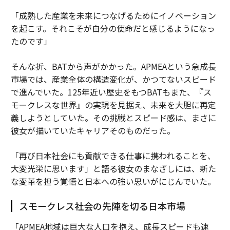
「成熟した産業を未来につなげるためにイノベーション
を起こす。それこそが自分の使命だと感じるようになっ
たのです」
そんな折、BATから声がかかった。APMEAという急成長
市場では、産業全体の構造変化が、かつてないスピード
で進んでいた。125年近い歴史をもつBATもまた、『ス
モークレスな世界』の実現を見据え、未来を大胆に再定
義しようとしていた。その挑戦とスピード感は、まさに
彼女が描いていたキャリアそのものだった。
「再び日本社会にも貢献できる仕事に携われることを、
大変光栄に思います」と語る彼女のまなざしには、新た
な変革を担う覚悟と日本への強い思いがにじんでいた。
スモークレス社会の先陣を切る日本市場
「APMEA地域は巨大な人口を抱え、成長スピードも速