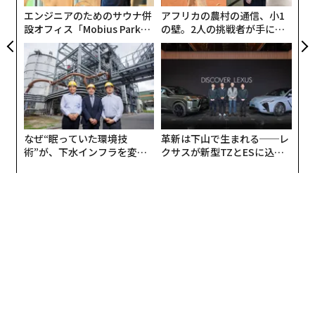
る。それにもかかわらず、SoraやRunwayのようなツー
エンジニアのためのサウナ併
アフリカの農村の通信、小1
ルがもたらす影響は大きい。これらのツールを使えば、
設オフィス「Mobius Park」
の壁。2人の挑戦者が手にし
がオープン──タマディック
た「次なる武器」
かつては大きな予算とチームを必要としたシーンを、数
が健康経営を徹底する理由
回のキー操作で誰でも作成できるようになる。来年にか
けて、これが映画、テレビ、あらゆる視覚的エンターテ
インメント媒体の未来にとって何を意味するのか、より
明確な姿が見えてくるだろう。
なぜ“眠っていた環境技
革新は下山で生まれる──レ
2. 合成セレブリティ
術”が、下水インフラを変え
クサスが新型TZとESに込め
たのか──産総研×月島JFE
た「DISCOVER」の哲学
バーチャル俳優、AIアイドル、合成セレブリティが来
アクアソリューションの10年
年、大小の画面で輝くことになるだろう。今日、コンピ
ュータ生成のポップスターや
インフルエンサー
、リル・
ミケーラやヌーヌーリなどはすでにソーシャルメディア
フィードの常連となっている。来年以降、彼らはAIパー
ソナリティを吹き込まれ、独自の生活を送り、演技やモ
デルとしてのキャリアを切り開くようになるだろう。タ
レントスタジオXicoiaが作り出した