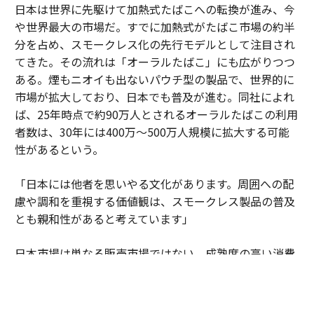
日本は世界に先駆けて加熱式たばこへの転換が進み、今
や世界最大の市場だ。すでに加熱式がたばこ市場の約半
分を占め、スモークレス化の先行モデルとして注目され
てきた。その流れは「オーラルたばこ」にも広がりつつ
ある。煙もニオイも出ないパウチ型の製品で、世界的に
市場が拡大しており、日本でも普及が進む。同社によれ
ば、25年時点で約90万人とされるオーラルたばこの利用
者数は、30年には400万～500万人規模に拡大する可能
性があるという。
「日本には他者を思いやる文化があります。周囲への配
慮や調和を重視する価値観は、スモークレス製品の普及
とも親和性があると考えています」
日本市場は単なる販売市場ではない。成熟度の高い消費
者の期待水準が企業に絶え間ない進化を促している。細
部へのこだわりや品質への妥協のない姿勢が、新しい製
品やサービスを磨き上げる場となっている。そこで培わ