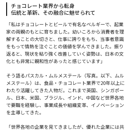
スポーツ
クリエイティブ
テクノロジー
チョコレート業界から転身
伝統と革新、その融合に魅せられて
「私はチョコレートとビールで有名なベルギーで、起業
advertisement
家の両親のもとに育ちました。幼いころから消費者を理
解することの大切さと、仕事に誇りをもち、当事者意識
をもって情熱を注ぐことの価値を学んできました。振り
返ると、現状を粘り強く改善していく姿勢は、日本の文
化とも非常に親和性があったと感じています」
そう語るパスカル・ムルメステール（写真。以下、ムル
メステール）は、食品・チョコレート業界で20年以上に
わたり活躍してきた人物だ。これまで英国、シンガポー
ル、日本、米国、ブラジル、インド、中国など世界各地
で要職を経験し、事業成長や組織変革、イノベーション
を主導してきた。
「世界各地の企業を見てきましたが、優れた企業には共