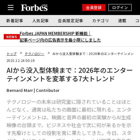
会員登録
ログイン
新着記事
人気記事
会員限定記事
カテゴリ
連載
コ
Forbes JAPAN MEMBERSHIP 新機能｜
NEWS
記事ページ内の広告表示を最小限にしました
トップ
テクノロジー
AIから没入型体験まで：2026年のエンターテインメント
2025.12.24 00:19
AIから没入型体験まで：2026年のエンター
テインメントを変革する7大トレンド
Bernard Marr | Contributor
テクノロジーの未来は研究室に隠されていることはほと
んどなく、通常は私たちの画面に最初に現れる。エンタ
ーテインメントは、映画と音声の最初の実験からAI生成
映像の台頭まで、ビジネスや社会で次に何が来るかを示
す先駆けとしての役割を常に果たしてきた。今日、スタ