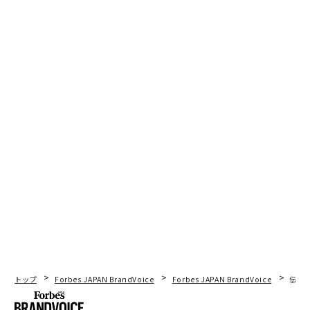
7. 小画面でのストーリーテリング
ビデオコンテンツの消費は現在、主にモバイルで行われ
ており、
調査によると
ストリーミング視聴の60%がスマ
ートフォンとタブレットで行われている。コンテンツプ
ロバイダーはますますこの形式に最適化し、視聴者の習
慣に合わせてストーリーテリングを再形成している。Ne
tflixのFast LaughsはYouTubeやTikTokで見られるショ
ート形式の動画からヒントを得て、番組のカット、ペー
ス、消費方法を再定義している。同時に、プラットフォ
ームは1分から90秒の短い時間で視聴できる
マイクロドラマ
を提供しており、縦型フォーマットで、
TikTokのスナック感覚のコンテンツとプロフェッショナ
ルな制作価値を融合させている。
AI生成映像や映画スター、没入型スポーツ、モバイルフ
トップ
Forbes JAPAN BrandVoice
Forbes JAPAN BrandVoice
伝統
ァーストのストーリーテリングに至るまで、エンターテ