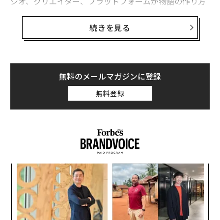
ジオ、クリエイター、プラットフォームが物語の作り方
や視聴者の関わり方を再形成する強力な新ツールを探求
する中で、業界は再び次の変化の波を明らかにしてい
続きを見る
る。機会は膨大であり、所有権、創造性、人間の役割に
関する疑問も同様に急速に増大している。
以下は、2026年以降のメディアとエンターテインメント
無料のメールマガジンに登録
業界の未来を定義すると私が考えるトレンドだ。
無料登録
1. 生成映像がプライムタイムに到達
2026年、生成映像は脇役から主役へと移行するだろう。
埋め合わせのシーンや環境効果を作成するための実験
は、Netflixの『エル・エテルナウタ』で見られるよう
に、プライムタイムに進出している。経営幹部はこれに
果を
目
より番組が「
より安価になるだけでなく、より良くなる
EN
の
明
ン
」と考えているが、この技術は依然として議論の的だ。
義す
挑
視聴者、クリエイター、俳優はすべて、人間の仕事、創
むス
よっ
PA
造性、IPや著作権への影響について懸念を表明してい