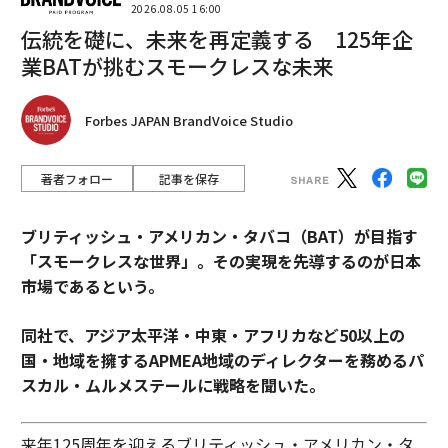
インメント業界は引き続きテクノロジーイノベーション
2026.08.05 16:00
のショーケースとしての役割を果たしている。創造性へ
伝統を礎に、未来を再定義する 125年企
の技術的・財政的障壁が崩れるにつれ、AIは創造性と芸
業BATが挑むスモークレスな未来
術性の新たな波をもたらすだろうか？それとも、メディ
ア企業がますます機械に創造的な仕事を頼るようになる
Forbes JAPAN BrandVoice Studio
につれ、実際の人間中心のコンテンツは希少になるだろ
うか？時が教えてくれるだろうが、2026年はこの業界が
全く新しい世界に足を踏み入れる瞬間を示している。
著者フォロー
記事を保存
（
forbes.com 原文
）
ブリティッシュ・アメリカン・タバコ（BAT）が目指す
「スモークレスな世界」。その実現を先導するのが日本
市場であるという。
2026年9月号発売中
同社で、アジア太平洋・中東・アフリカなど50以上の
国・地域を擁するAPMEA地域のディレクターを務めるパ
スカル・ムルメステールに戦略を聞いた。
最新号の購入はこちらから
来年125周年を迎えるブリティッシュ・アメリカン・タ