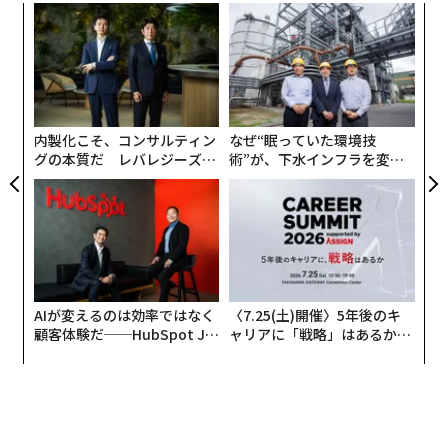
【
に
が
目
わ
の
ン
内製化こそ、コンサルティン
なぜ“眠っていた環境技
グの本質だ レバレジーズが
術”が、下水インフラを変え
実践する、次世代ファームの
たのか──産総研×月島JFE
全貌
アクアソリューションの10年
AIが変えるのは効率ではなく
〈7.25(土)開催〉5年後のキ
顧客体験だ──HubSpot Ja
ャリアに「戦略」はあるか。
panが語る「Grow Better」
トップエグゼクティブのキャ
な組織のつくり方
リアに触れる1日│CAREER S
UMMIT 2026