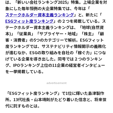
は、「新いい会社ランキング2025」特集。上場企業を対
象にした毎年恒例の大企業特集では、今年は「
ステークホルダー資本主義ランキング
」と、新たに「
ESGフィット度ランキング
」の２つを掲載している。ス
テークホルダー資本主義ランキングは、「地球(自然資
本)」「従業員」「サプライヤー・地域」「株主」「顧
客・消費者」の5つのカテゴリーで解析。ESGフィット
度ランキングでは、サステナビリティ情報開示の義務化
が進むなか、ESGの取り組みを自社の「稼ぐ力」につな
げている企業を導き出した。同号では２つのランキン
グ、IPOランキング上位の11企業の経営者インタビュー
を一挙掲載している。
advertisement
「ESGフィット度ランキング」で1位に輝いた島津製作
所。13代社長・山本靖則がたどり着いた信念と、将来世
代に託すものとは。