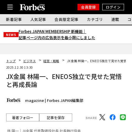
会員登録
ログイン
新着記事
人気記事
会員限定記事
カテゴリ
連載
コ
Forbes JAPAN MEMBERSHIP 新機能｜
NEWS
記事ページ内の広告表示を最小限にしました
トップ
ビジネス
経営・戦略
JX金属 林陽一、ENEOS独立で見せた覚悟と
2025.12.30 13:30
JX金属 林陽一、ENEOS独立で見せた覚悟
と再成長論
magazine | Forbes JAPAN編集部
著者フォロー
記事を保存
林 陽一｜JX金属 代表取締役社長 社長執行役員