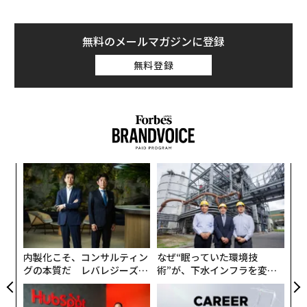
無料のメールマガジンに登録
無料登録
【
に
が
目
わ
の
ン
内製化こそ、コンサルティン
なぜ“眠っていた環境技
グの本質だ レバレジーズが
術”が、下水インフラを変え
実践する、次世代ファームの
たのか──産総研×月島JFE
全貌
アクアソリューションの10年