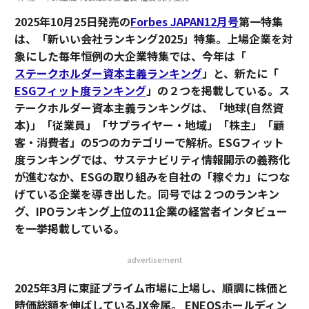
2025年10月25日発売の
Forbes JAPAN12月号
第一特集
は、「新いい会社ランキング2025」特集。上場企業を対
象にした毎年恒例の大企業特集では、今年は「
ステークホルダー資本主義ランキング
」と、新たに「
ESGフィット度ランキング
」の２つを掲載している。ス
テークホルダー資本主義ランキングは、「地球(自然資
本)」「従業員」「サプライヤー・地域」「株主」「顧
客・消費者」の5つのカテゴリーで解析。ESGフィット
度ランキングでは、サステナビリティ情報開示の義務化
が進むなか、ESGの取り組みを自社の「稼ぐ力」につな
げている企業を導き出した。同号では２つのランキン
グ、IPOランキング上位の11企業の経営者インタビュー
を一挙掲載している。
advertisement
2025年3月に東証プライム市場に上場し、順調に株価と
時価総額を伸ばしているJX金属。 ENEOSホールディン