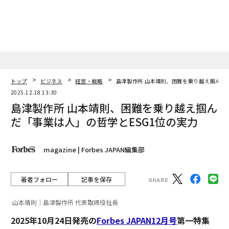
トップ
ビジネス
経営・戦略
島津製作所 山本靖則、困難を乗り越え掴んだ
2025.12.18 13:30
島津製作所 山本靖則、困難を乗り越え掴ん
だ「事業は人」の哲学とESG1位の実力
magazine | Forbes JAPAN編集部
著者フォロー
記事を保存
山本靖則｜島津製作所 代表取締役社長
2025年10月24日発売の
Forbes JAPAN12月号
第一特集