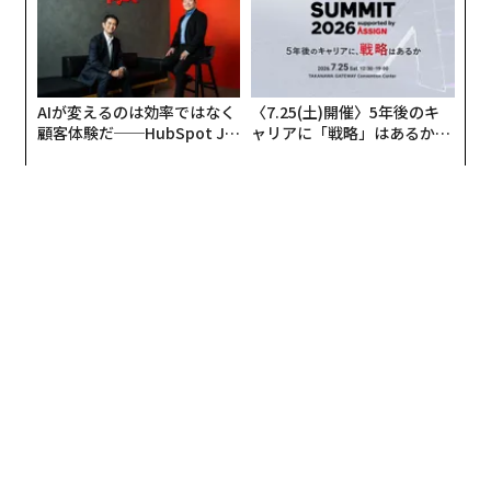
AIが変えるのは効率ではなく
〈7.25(土)開催〉5年後のキ
顧客体験だ──HubSpot Ja
ャリアに「戦略」はあるか。
panが語る「Grow Better」
トップエグゼクティブのキャ
な組織のつくり方
リアに触れる1日│CAREER S
UMMIT 2026