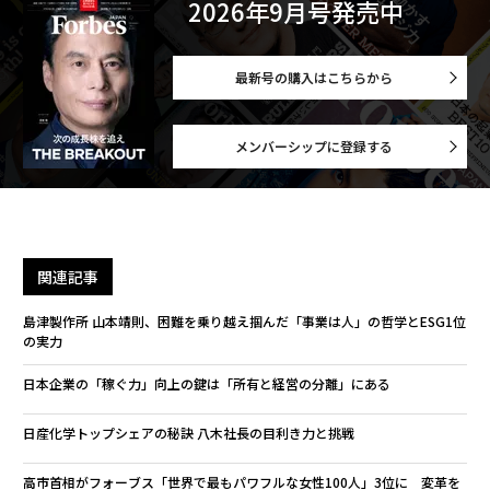
2026年9月号発売中
最新号の購入はこちらから
メンバーシップに登録する
関連記事
島津製作所 山本靖則、困難を乗り越え掴んだ「事業は人」の哲学とESG1位
の実力
日本企業の「稼ぐ力」向上の鍵は「所有と経営の分離」にある
日産化学トップシェアの秘訣 八木社長の目利き力と挑戦
高市首相がフォーブス「世界で最もパワフルな女性100人」3位に 変革を