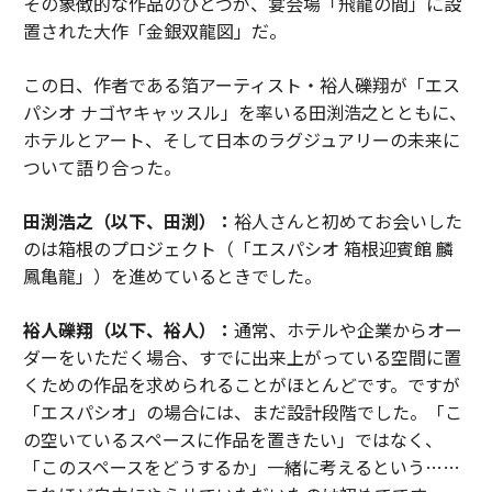
その象徴的な作品のひとつが、宴会場「飛龍の間」に設
置された大作「金銀双龍図」だ。
この日、作者である箔アーティスト・裕人礫翔が「エス
パシオ ナゴヤキャッスル」を率いる田渕浩之とともに、
ホテルとアート、そして日本のラグジュアリーの未来に
ついて語り合った。
田渕浩之（以下、田渕）：
裕人さんと初めてお会いした
のは箱根のプロジェクト（「エスパシオ 箱根迎賓館 麟
鳳亀龍」）を進めているときでした。
裕人礫翔（以下、裕人）：
通常、ホテルや企業からオー
ダーをいただく場合、すでに出来上がっている空間に置
くための作品を求められることがほとんどです。ですが
「エスパシオ」の場合には、まだ設計段階でした。「こ
の空いているスペースに作品を置きたい」ではなく、
「このスペースをどうするか」一緒に考えるという……