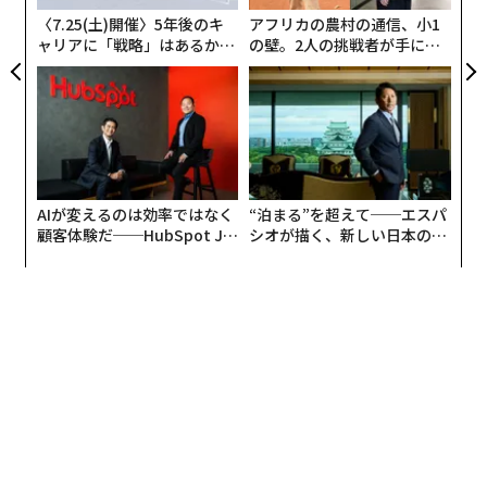
語るとはどういうことだろうか？これは、イノベーショ
日
〈7.25(土)開催〉5年後のキ
アフリカの農村の通信、小1
ンと新興テクノロジーについてより良い物語があったら
ャリアに「戦略」はあるか。
の壁。2人の挑戦者が手にし
どうなるかを探る3部作の第1回である。まずは、交通の
トップエグゼクティブのキャ
た「次なる武器」
未来について探っていこう。
リアに触れる1日│CAREER S
UMMIT 2026
自動車の次に来るものは何か？
長年、自動運転車はSF小説の世界の話だったが、現在W
AIが変えるのは効率ではなく
“泊まる”を超えて──エスパ
aymoは急速に拡大しており、間もなく急成長する可能
顧客体験だ──HubSpot Ja
シオが描く、新しい日本のラ
性が高い。Waymoは人間が運転する車よりも
panが語る「Grow Better」
グジュアリー（前編）
はるかに安全
であることが証明されているにもかかわら
な組織のつくり方
ず、依然として…雰囲気に基づく強い反対がある。サン
フランシスコでWaymoが猫をひいた時には、車両の禁
止を求める声があがった。一方、
タンパ
で無謀な人間ド
ライバーがバーに突っ込み、4人を殺害し多数を負傷さ
せた時には、自動車の禁止や他の安全対策を求める声は
なかった。