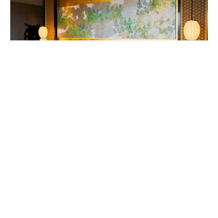
客室内ベッドルームの唐紙アート。作家は1624年から京都で続く唐紙屋
「唐長」初代の名を受け継いだ千田長右衛門。