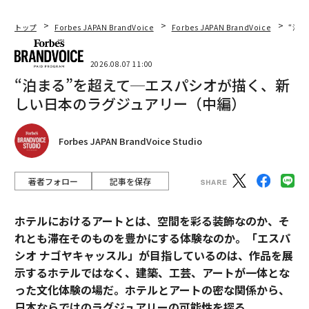
トップ
Forbes JAPAN BrandVoice
Forbes JAPAN BrandVoice
“泊
2026.08.07 11:00
“泊まる”を超えて─エスパシオが描く、新
しい日本のラグジュアリー（中編）
Forbes JAPAN BrandVoice Studio
著者フォロー
記事を保存
ホテルにおけるアートとは、空間を彩る装飾なのか、そ
れとも滞在そのものを豊かにする体験なのか。「エスパ
シオ ナゴヤキャッスル」が目指しているのは、作品を展
示するホテルではなく、建築、工芸、アートが一体とな
った文化体験の場だ。ホテルとアートの密な関係から、
日本ならではのラグジュアリーの可能性を探る。