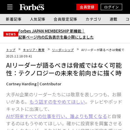
会員登録
ログイン
新着記事
人気記事
会員限定記事
カテゴリ
連載
コ
Forbes JAPAN MEMBERSHIP 新機能｜
NEWS
記事ページ内の広告表示を最小限にしました
トップ
キャリア・教育
リーダーシップ
AIリーダーが語るべきは脅威では
2025.12.18 09:41
AIリーダーが語るべきは脅威ではなく可能
性：テクノロジーの未来を前向きに描く時
Cortney Harding | Contributor
大手AI企業のリーダーたちには敬意を表しつつも、お願
いがある。
もう話すのをやめてほしい
。テレビやポッド
キャストに出演して、
AIが将来すべての仕事を行い、誰よりも賢くなる
と自慢
するのはもうやめてほしい。確かに投資家を興奮させる