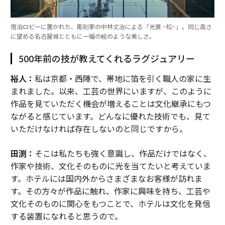
宿泊ロビーに置かれた、彫刻家の中林丈治による「光景 −松−」。同じ高さ
に望める名古屋城とともに一幅の絵のような美しさ。
500年前の技が教えてくれるラグジュアリー
裕人：
私は京都・西陣で、帯地に箔を引く職人の家に生
まれました。以来、工芸の世界にいますが、このように
作品を見ていただく機会が増えることは文化継承にもつ
ながると感じています。どんなに優れた技術でも、見て
いただけなければ存在しないのと同じですから。
田渕：
そこは私たちも強く意識し、作品だけではなく、
作家や技術、文化そのものに光を当てたいと考えていま
す。ホテルには国内外からさまざまなお客様が訪れま
す。その方々が作品に触れ、作家に興味を持ち、工芸や
文化そのものに関心をもつことで、ホテルは文化を発信
する装置になれると思うので。