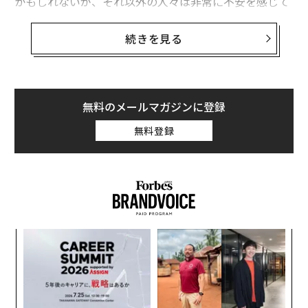
かもしれないが、それ以外の人々は非常に不安を感じて
おり、反発が高まっている。最悪なのは、もっと良いス
トーリーを語りさえすれば、人々は喜んだはずだという
続きを見る
ことだ。なぜなら、私たちは拡張的な成長とイノベーシ
ョンの時代に入ろうとしているのだから。
確かに、進歩は大きな思考と先を見据えることに依存し
無料のメールマガジンに登録
ている。しかし現在、AIが会議の要約メールを送れるこ
無料登録
ととそれが将来何を意味するかということに、皆が固執
するループに陥っている。
岩を食べること
についての奇
妙な検索結果が1つ出ただけで、多くの人々はテクノロ
ジーが変化し改善するという事実を考慮せずに諦めよう
とする。結局のところ、インターネットは
ジオシティーズ
のページを超えて進化し、
Pets.com
やW
ォッ
「
ebvanのような巨大な失敗に終わったウェブ1.0企業も、
ジ
─
主流の製品として生まれ変わった。
ら
「
左右
では、このテクノロジーについてより良いストーリーを
T