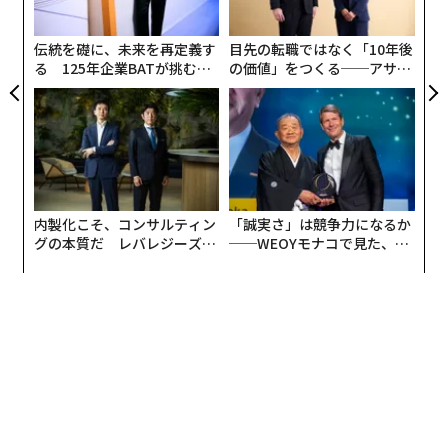
グ
伝統を礎に、未来を再定義す
目先の転職ではなく「10年後
る 125年企業BATが挑むス
の価値」をつくる──アサイ
モークレスな未来
ンの長期伴走型支援とは
内製化こそ、コンサルティン
「誠実さ」は競争力になるか
グの本質だ レバレジーズが
──WEOYモナコで見た、く
実践する、次世代ファームの
ら寿司の経営哲学
全貌