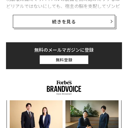
更新世後期、巨大動物は2度大量絶滅した 菌類の胞子から判明
どリアルではないにしても、宿主の脳を支配してゾンビ
のような存在に変え、感染を拡大させる菌類は、実際に
チェルノブイリの「放射線を食べるカビ」、宇宙開発などに応用の可能性
存在する。
続きを見る
レオナルド・ダ・ヴィンチの自画像から新種の酵母発見
ドラマと違うのは、宿主がヒトではないことだ。
ドラマ『ラスト・オブ・アス』アビー役に新情報 製作者が「驚きの配
ハエカビの1種Entomophthora muscaeは、『ラスト・
役」予告
無料のメールマガジンに登録
オブ・アス』で世界人口の大半に感染したコルディセプ
無料登録
ゲーム/ゲームビジネス/ゲーム業界
研究/研究結果
生物
ス（Cordyceps）と同じように、寄生性の菌類だ。ただ
タグ：
昆虫/節足動物
微生物
菌類
し現実には、E. muscaeが狙う宿主は昆虫であって、ヒ
トではない。通常の宿主はイエバエ（学名Musca domes
tica）だが、ミバエにも感染することが知られている。
advertisement
〜
金
個
「
ェ
─