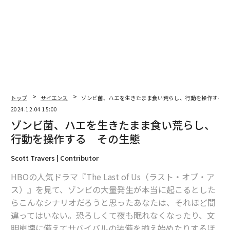
翻訳＝的場知之/ガリレオ
2026年9月号発売中
トップ
サイエンス
ゾンビ菌、ハエを生きたまま食い荒らし、行動を操作する 
最新号の購入はこちらから
2024.12.04 15:00
ゾンビ菌、ハエを生きたまま食い荒らし、
メンバーシップに登録する
行動を操作する その生態
Scott Travers | Contributor
HBOの人気ドラマ『The Last of Us（ラスト・オブ・ア
ス）』を見て、ゾンビの大量発生が本当に起こるとした
関連記事
らこんなシナリオだろうと思ったあなたは、それほど間
違ってはいない。恐ろしくて夜も眠れなくなったり、文
ゾンビ菌、ハエを生きたまま食い荒らし、行動を操作する その生態
明崩壊に備えてサバイバルの装備を揃え始めたりするほ