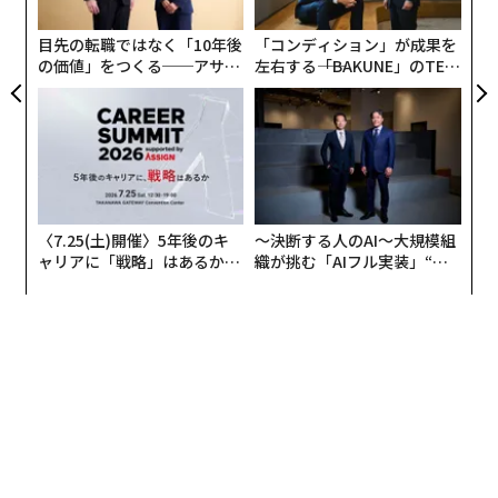
ら
目先の転職ではなく「10年後
「コンディション」が成果を
の価値」をつくる──アサイ
左右する――「BAKUNE」のTEN
ンの長期伴走型支援とは
TIALが支える「挑戦者の明
日」
〈7.25(土)開催〉5年後のキ
〜決断する人のAI〜大規模組
ャリアに「戦略」はあるか。
織が挑む「AIフル実装」“使
トップエグゼクティブのキャ
う”企業から“動く”企業へ【N
リアに触れる1日│CAREER S
TTドコモビジネス×PwC】
UMMIT 2026