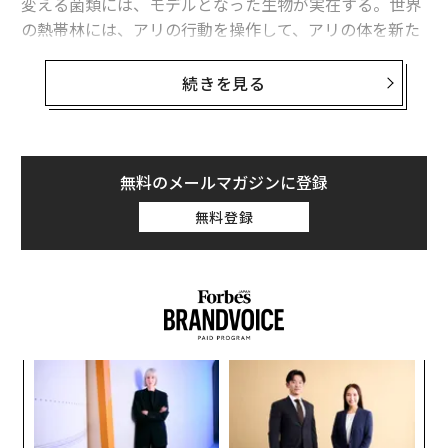
変える菌類には、モデルとなった生物が実在する。世界
の熱帯林には、アリの行動を操作して、アリの体を新た
な胞子の発射台に変えてしまう菌類が潜んでいるのだ。
続きを見る
『ラスト・オブ・アス』に登場する菌類の名前は「コル
ディセプス（Cordyceps：ノムシタケ属／別名、冬虫夏
草属）」。アリを冒す実在の菌類は、それに似た名前の
オフィオコルディセプス（Ophiocordyceps）だ。その
無料のメールマガジンに登録
能力はあまりに常識はずれで、かつては研究者でさえ、
無料登録
自身が観察した事実を疑うほどだった。
ゲームだけに登場する怪物のように思えるかもしれない
が、この菌類は紛れもなく実在し、人類誕生のはるか昔
から繁栄してきた。
「
3
C
“
る
シ