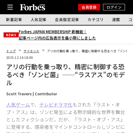
会員登録
ログイン
新着記事
人気記事
会員限定記事
カテゴリ
連載
コ
Forbes JAPAN MEMBERSHIP 新機能｜
NEWS
記事ページ内の広告表示を最小限にしました
トップ
サイエンス
アリの行動を乗っ取り、精密に制御する恐るべき「ゾンビ菌
2025.12.16 18:00
アリの行動を乗っ取り、精密に制御する恐
るべき「ゾンビ菌」──“ラスアス”のモデ
ル
Scott Travers | Contributor
人気ゲーム
で、
テレビドラマ化
もされた『ラスト・オ
ブ・アス』は、ゾンビ発生による黙示録的な世界を舞台
としたフィクションだ。だが、『ラスト・オブ・アス』
に登場する、感染者をマインドコントロールしゾンビに