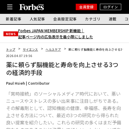
会員登録
ログイン
新着記事
人気記事
会員限定記事
カテゴリ
連載
コ
Forbes JAPAN MEMBERSHIP 新機能｜
NEWS
記事ページ内の広告表示を最小限にしました
トップ
サイエンス
ヘルスケア
薬に頼らず脳機能と寿命を向上させる3つの
2026.04.07 19:56
薬に頼らず脳機能と寿命を向上させる3つ
の経済的手段
Paul Hsieh | Contributor
「常時接続」のソーシャルメディア時代において、悪い
ニュースやストレスの多い出来事に注目しがちである。
その解毒剤として、認知機能の健康、幸福感、長寿を向
上させる方法について、最近の3つの研究から得られた
良い提案を紹介したい。これらの研究の多くはまだ予備