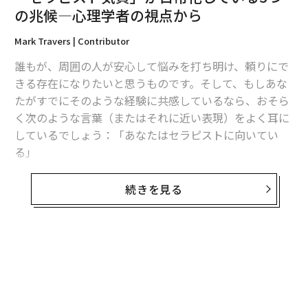
の兆候―心理学者の視点から
的な長寿』、つまり85歳以上まで生きる可能性の向上と
具体的に関連している」ことがわかった。
Mark Travers | Contributor
誰もが、周囲の人が安心して悩みを打ち明け、頼りにで
この効果は、身体的健康の基本状態、婚姻状況などの潜
きる存在になりたいと思うものです。そして、もしあな
在的な交絡因子を制御した後も持続した。
たがすでにそのような経験に共感しているなら、おそら
合理的な楽観主義をどのように維持するかについては、
く次のような言葉（またはそれに近い表現）をよく耳に
重要だが別の問題がある。
しているでしょう：「あなたはセラピストに向いてい
る」
個人的には、人の見方の多くは、消費する情報内容によ
って形作られると思う。例えるなら、定期的に健康的で
もちろん、この言葉は褒め言葉として意図されており、
続きを見る
栄養価の高い食品を食べるか、ジャンクフードを食べる
多くの点でそうです。通常、あなたが洞察力に優れ、冷
かによって、身体的健康は大きく影響を受ける。同様
静で、他者の大きく激しい感情に影響されることなく向
に、質の高いニュース記事や、刺激的なフィクションや
き合える能力があることを伝えようとしています。
ノンフィクションの本を読むことで、精神的健康は大い
しかし、感情面でのサポート役である友人の立場には、
に向上するだろう。逆に、質の低いテレビやクリックベ
ほとんど注目されない側面があります。それは、あなた
イトのインターネットニュースという精神的な「ジャン
が人々に対して人間としての自分ではなく、「
クフード」を摂取し続けると、必然的に精神的健康と楽