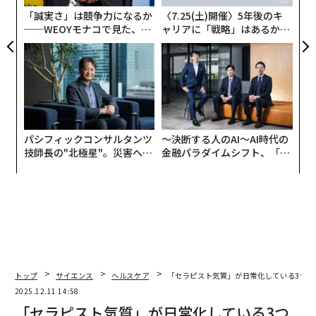
2) 別の言語を話す
「誠実さ」は競争力になるか
〈7.25(土)開催〉5年後のキ
──WEOYモナコで見た、く
ャリアに「戦略」はあるか。
ヨーロッパ27カ国の8万人以上を対象とした研究
では、
ら寿司の経営哲学
トップエグゼクティブのキャ
「
リアに触れる1日│CAREER S
1つの言語しか話さない人は、複数の言語を話す人に比
UMMIT 2026
べて、加速的な老化を経験する可能性が2倍高い
」ことがわかった。さらに、この効果は「言語的、身体
的、社会的、社会政治的要因を調整した後も」持続し
た。
パシフィックコンサルタンツ
〜決断する人のAI〜AI時代の
技師長の"北極星"。災害への
金融パラダイムシフト、「超
無力感を乗り越え見つけた、
個別化」の核心 【MUFG×ウ
話す言語が多いほど、効果は強くなる。考えられる説明
防災一筋20年の答え
ェルスナビ×PwC】
の一つ：「言語が増えるごとに、注意力、実行機能、記
憶力への要求が高まり、時間の経過とともに認知的回復
力が構築される」。
3) 楽観的な見方を育む
トップ
サイエンス
ヘルスケア
「セラピスト気質」が日常化している3つの
2025.12.11 14:58
7万人の男女を対象とした研究では、「
「セラピスト気質」が日常化している3つ
楽観主義は平均して11〜15%の寿命延長
、および『例外