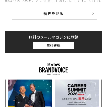
的なものであることに注意してほしい。しかし、いずれ
も誰でも無料または最小限のコストで自宅で実践できる
ことばかりだ。
続きを見る
1) より多くの音楽を聴く
モナシュ大学の学生エマ・ジャファ氏、ジョアン・ライ
無料のメールマガジンに登録
アン教授らによる
最近の研究
によると、定期的に音楽を
無料登録
聴くことは、70歳以上の人々において
認知症リスクが39%低下
することと関連していた。楽器
の演奏は認知症リスクが35%低下することと関連してい
た。両方を行うことは認知症リスクが33%低下すること
と関連していた。この研究には1万人以上の参加者が含
まれていた。
A
顧客
（音楽を聴くことと楽器を演奏することの両方が、それ
pa
ぞれ単独で行うよりも効果が低い理由はわからない。）
ア
な
の
た