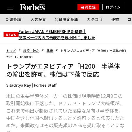
会員登録
ログイン
新着記事
人気記事
会員限定記事
カテゴリ
連載
コ
Forbes JAPAN MEMBERSHIP 新機能｜
NEWS
記事ページ内の広告表示を最小限にしました
トップ
経済・社会
北米
トランプがエヌビディア「H200」半導体の輸出
2025.12.10 08:00
トランプがエヌビディア「H200」半導体
の輸出を許可、株価は下落で反応
Siladitya Ray | Forbes Staff
米国の主要半導体メーカーの株価は現地時間12月9日の
取引開始後に下落した。ドナルド・トランプ大統領が、
これまで輸出が制限されていた高度なAI向け半導体を、
中国を含む他国へ輸出することを許可すると発表したた
めだ。米国政府はその販売額の25％を受け取ることにな