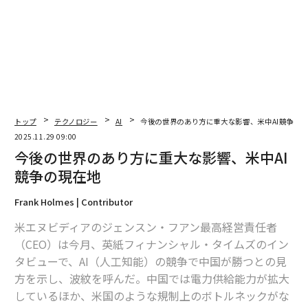
2026年9月号発売中
最新号の購入はこちらから
トップ
テクノロジー
AI
今後の世界のあり方に重大な影響、米中AI競争の
メンバーシップに登録する
2025.11.29 09:00
今後の世界のあり方に重大な影響、米中AI
競争の現在地
Frank Holmes | Contributor
関連記事
米エヌビディアのジェンスン・フアン最高経営責任者
今後の世界のあり方に重大な影響、米中AI競争の現在地
（CEO）は今月、英紙フィナンシャル・タイムズのイン
タビューで、AI（人工知能）の競争で中国が勝つとの見
エヌビディアとAMD、「対中半導体収入の15％」を米国政府に支払いで合
方を示し、波紋を呼んだ。中国では電力供給能力が拡大
意 株価下落
しているほか、米国のような規制上のボトルネックがな
エヌビディアとAMDを苦しめる「GAIN AI法案」—中国市場以上の損失をも