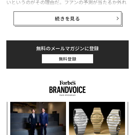
いというのがその理由だ。フアンの予測が当たるか外れ
たらす危険性
るかは別として、彼の発言はAIの競争がいよいよ熱を帯
AMD株が9％急騰、データセンター市場は「約154兆円規模」になるとリ
びていることをうかがわせた。
続きを見る
サ・スーCEOが予測
言うまでもなく、AI分野で現在、最大のプレイヤーは米
385兆円のAI投資で「電力需要爆発」、それでも揺るがない米国インフラの
底力
国と中国だ。いずれの超大国も、いまも発展中のこの産
業で主導権を握った国が、向こう数十年にわたり世界標
無料のメールマガジンに登録
ドナルド・トランプ
Intel/インテル
NVIDIA / エヌビディア
準や情報収集、国防、商取引などさまざまな分野に影響
無料登録
タグ：
半導体
中国
アメリカ
AMD
データセンター
を及ぼす可能性が高いことを理解している。
ジェンスン・フアン
GPU
筆者の見るところ、AIの主導権争いを左右する要因は次
の3つに集約される。半導体、電力、そしてサイバーセ
キュリティーだ。
advertisement
ンツ
内
への
グ
た、
実
ア
全
の
た