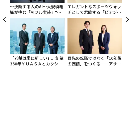
〜決断する人のAI〜大規模組
エレガントなスポーツウォッ
織が挑む「AIフル実装」“使
チとして君臨する「ピアジ
う”企業から“動く”企業へ【N
ェ」ポロの魅力
TTドコモビジネス×PwC】
「老舗は常に新しい」。創業
目先の転職ではなく「10年後
360年ＹＵＡＳＡとカクシン
の価値」をつくる──アサイ
CEO田尻望が語る、AIを超え
ンの長期伴走型支援とは
る人の価値
翻訳＝江津拓哉