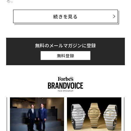
る。
エヌビディアの株価は9日朝の取引開始直後に約0.4％安
続きを見る
の約184.60ドルとなり、前日の1.7％高、およびプレマー
ケットでの上昇とは対照的な動きとなった。
今回のエヌビディア株の下落は、半導体輸出規制に関す
無料のメールマガジンに登録
る政府の発表を受けたものだ。この発表は同社が提供す
無料登録
るH200に言及している。H200はエヌビディアにとって2
番目に高度なAIチップであり、バイデン政権はその輸出
を制限していた。
ンツ
内
への
グ
た、
実
ア
全
の
た