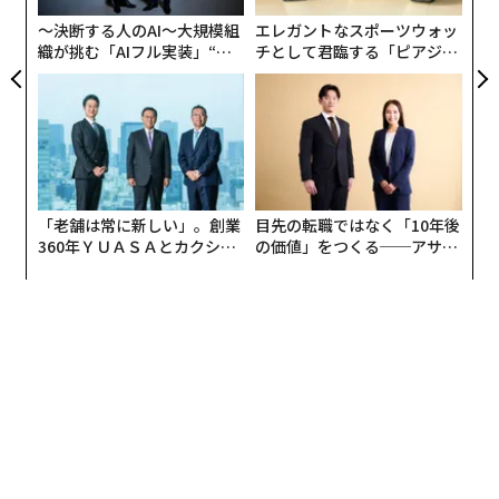
〜決断する人のAI〜大規模組
エレガントなスポーツウォッ
織が挑む「AIフル実装」“使
チとして君臨する「ピアジ
う”企業から“動く”企業へ【N
ェ」ポロの魅力
TTドコモビジネス×PwC】
「老舗は常に新しい」。創業
目先の転職ではなく「10年後
360年ＹＵＡＳＡとカクシン
の価値」をつくる──アサイ
CEO田尻望が語る、AIを超え
ンの長期伴走型支援とは
る人の価値