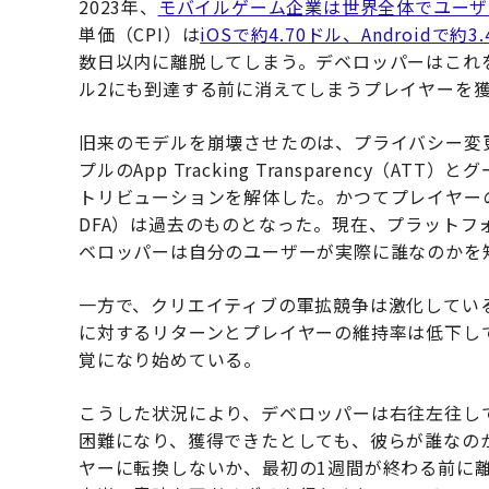
2023年、
モバイルゲーム企業は世界全体でユーザ
単価（CPI）は
iOSで約4.70ドル、Androidで約3
数日以内に離脱してしまう。デベロッパーはこれ
ル2にも到達する前に消えてしまうプレイヤーを
旧来のモデルを崩壊させたのは、プライバシー変
プルのApp Tracking Transparency（AT
トリビューションを解体した。かつてプレイヤー
DFA）は過去のものとなった。現在、プラットフ
ベロッパーは自分のユーザーが実際に誰なのかを
一方で、クリエイティブの軍拡競争は激化してい
に対するリターンとプレイヤーの維持率は低下し
覚になり始めている。
こうした状況により、デベロッパーは右往左往し
困難になり、獲得できたとしても、彼らが誰なの
ヤーに転換しないか、最初の1週間が終わる前に