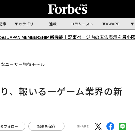
記事
カテゴリ
連載
コラムニスト
AWARD
rbes JAPAN MEMBERSHIP 新機能｜
記事ページ内の広告表示を最小
たなユーザー獲得モデル
がり、報いる—ゲーム業界の新
者フォロー
記事を保存