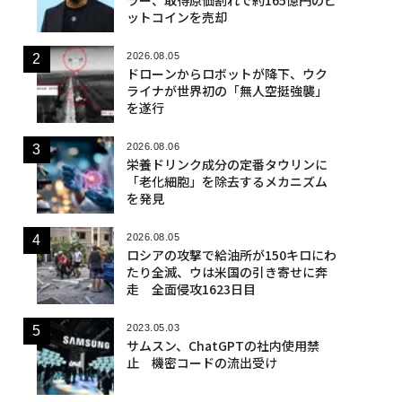
ットコインを売却
2026.08.05
ドローンからロボットが降下、ウク
ライナが世界初の「無人空挺強襲」
を遂行
2026.08.06
栄養ドリンク成分の定番タウリンに
「老化細胞」を除去するメカニズム
を発見
2026.08.05
ロシアの攻撃で給油所が150キロにわ
たり全滅、ウは米国の引き寄せに奔
走 全面侵攻1623日目
2023.05.03
サムスン、ChatGPTの社内使用禁
止 機密コードの流出受け