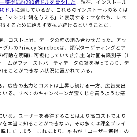
ー獲得に約290億ドルを費やした
。現在、インストール
.40ドル
に達しているが、これらのインストールの多くは
を「マシンに餌を与える」と表現する：すなわち、レベ
獲得するために絶えず支払い続けるということだ。
更、コスト上昇、データの壁の組み合わせだった。アッ
T）とグーグルのPrivacy Sandboxは、類似ターゲティングとア
の行動を明確に可視化していた広告主向け固有識別子（I
ォームがファーストパーティデータの鍵を握っており、デ
知ることができない状況に置かれている。
る。広告の出力とコストは上昇し続ける一方、広告支出
ている。すべてのキャンペーンが宝くじを買うような感
ている。ユーザーを獲得することはより高コストでより
かを本当に知ることができない。その多くは課金プレイ
離脱してしまう。これにより、誰もが「ユーザー獲得」の