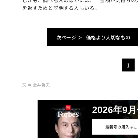
を返すためと説明する人もいる。
次ページ ＞
価格より大切なもの
1
文 ＝ 金井哲夫
2026年9
最新号の購入はこ