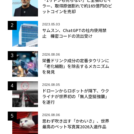
ラー、取得原価割れで約165億円のビ
ットコインを売却
2023.05.03
サムスン、ChatGPTの社内使用禁
止 機密コードの流出受け
2026.08.06
栄養ドリンク成分の定番タウリンに
「老化細胞」を除去するメカニズム
を発見
2026.08.05
ドローンからロボットが降下、ウク
ライナが世界初の「無人空挺強襲」
を遂行
2026.08.06
思わず吹き出す「かわいさ」、世界
最高のペット写真賞2026入選作品