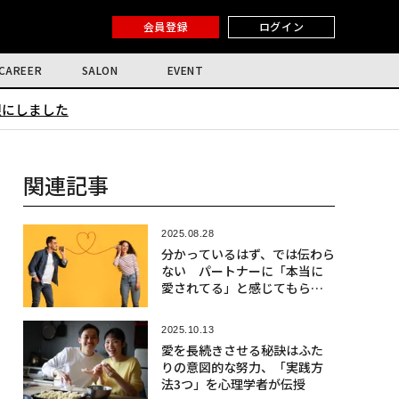
会員登録
ログイン
CAREER
SALON
EVENT
限にしました
関連記事
2025.08.28
分かっているはず、では伝わら
ない パートナーに「本当に
愛されてる」と感じてもらう3
つの方法
2025.10.13
愛を長続きさせる秘訣はふた
りの意図的な努力、「実践方
法3つ」を心理学者が伝授