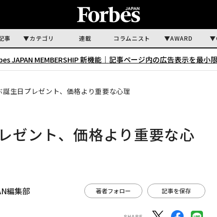
記事
カテゴリ
連載
コラムニスト
AWARD
rbes JAPAN MEMBERSHIP 新機能｜
記事ページ内の広告表示を最小
選ぶ誕生日プレゼント、価格より重要な心理
プレゼント、価格より重要な心
APAN編集部
著者フォロー
記事を保存