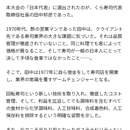
本大会の「日本代表」に選出されたのが、くら寿司代表
取締役社長の田中邦彦であった。
1970年代、酢の営業マンであった田中は、クライアント
先である寿司業界の大きな課題に気づいた。それは品質
管理が徹底されていないこと、同じ料理でも客によって
価格が異なること、そして寿司が一般の日本人にとって
決して手頃な食事ではなかったこと──。
そこで、田中は1977年に自ら借金をして寿司店を開業
し、業界の常識を覆すゲームチェンジャーとなる。
回転寿司という新しい技術を取り入れ、徹底したコスト
管理、そして、利益を圧迫してでも調味料を含むすべて
の食材から化学調味料、人工甘味料、合成着色料、人工
保存料を排除するという明確な姿勢を示した。
また、今でこそ当たり前となったサステナビリティとい