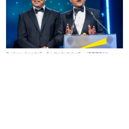
左：Sanjay Gajendra氏 右：Jitendra Mohan氏 （写真提供 EY）
「実は、この審査の中で、私はあるひとつの気づきを得
ました」。優勝者コメントの中で、Astera Labs創業者の
ひとりは次のように発言した。
「審査員から私たちに繰り返し尋ねられた質問は、『あ
なたたちの目的は何なのか』そして、『どんなインパク
トを創造しているのか』ということでした。率直に言う
と、私たちは公開企業なので、会社について話すことに
慣れていますが、私たちが何を目的としているのかにつ