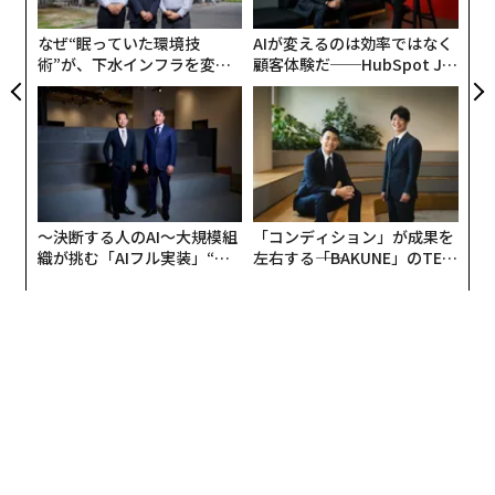
た
なぜ“眠っていた環境技
AIが変えるのは効率ではなく
業種別に見ると、深刻さはさらに際立つ。「建設」が70.
術”が、下水インフラを変え
顧客体験だ──HubSpot Ja
2%でトップとなり、「情報サービス」が67.7%で続い
たのか──産総研×月島JFE
panが語る「Grow Better」
た。建設業からは「職人不足が進むと受注を控えざるを
アクアソリューションの10年
な組織のつくり方
得ない」、情報サービス業からは「案件はあるが、スキ
ルマッチする人材がいない」という声があり、仕事があ
っても受注できないという矛盾した状況が続く。
〜決断する人のAI〜大規模組
「コンディション」が成果を
織が挑む「AIフル実装」“使
左右する――「BAKUNE」のTEN
う”企業から“動く”企業へ【N
TIALが支える「挑戦者の明
TTドコモビジネス×PwC】
日」
一方、非正社員の不足率は28.3%と、前年同月から1.2ポ
イント減少した。特に飲食店では前年比10.9ポイントも
改善しており、DXやスポットワークの活用が功を奏して