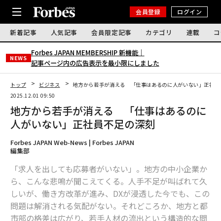
会員登録
ログイン
新着記事
人気記事
会員限定記事
カテゴリ
連載
コ
Forbes JAPAN MEMBERSHIP 新機能｜
NEWS
記事ページ内の広告表示を最小限にしました
トップ
ビジネス
地方から若手が消える 「仕事はあるのに人がいない」正社員
2025.12.01 09:50
地方から若手が消える 「仕事はあるのに
人がいない」正社員不足の深刻
Forbes JAPAN Web-News | Forbes JAPAN
編集部
「求人を出しても応募者がいない」。地方の中小企業か
ら、こんな悲鳴が聞こえてくる。人手不足が叫ばれて久
しいが、働き方改革が進み、DXが浸透した今でも、この
問題は解消される気配がない。それどころか、地方と都
市部の格差は広がり、若手人材の流出という構造的な問