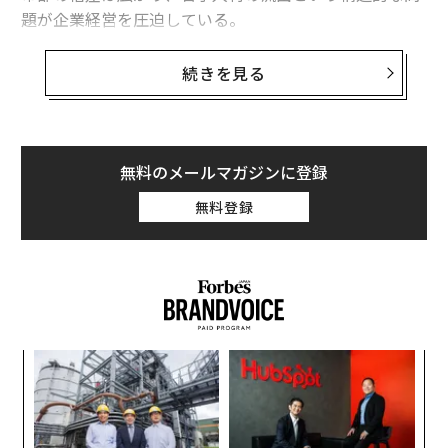
題が企業経営を圧迫している。
帝国データバンクが全国2万5111社を対象に実施した調
続きを見る
査から、正社員不足の高止まりが続く実態と、その背景
にある地方企業の深刻な苦境が浮き彫りになった。
正社員不足は51.6%で4年連続の高止まり
無料のメールマガジンに登録
2025年10月時点で正社員不足を感じている企業は51.6%
無料登録
に上った。前年同月比でわずか0.1ポイントの減少にとど
まり、改善の兆しはほとんど見えない。
ィン
「
ズが
─
ムの
ら
義す
ア
むス
の