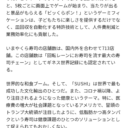
と、5枚ごとに画面上でゲームが始まり、当たりが出る
と景品がもらえる「ビッくらポン！」というゲーミフィ
ケーションは、子どもたちに楽しさを提供するだけでな
く、皿回収を自動化する特許技術として、人件費削減と
業務効率化にも貢献した。
いまやくら寿司の店舗数は、国内外を合わせて713店
舗。この店舗数は「回転レーンにお寿司を流す最大の寿
司チェーン」としてギネス世界記録にも認定されてい
る。
世界的な和食ブーム。そして、「SUSHI」は世界で最も
成功した文化輸出のひとつだ。また、コロナ禍以降、よ
り注目されるようになった健康というテーマ。特に、医
療費の増大が社会課題となっているアメリカで、冒頭の
トランプ大統領が注目したように、低脂肪かつ高タンパ
クという寿司は健康課題のひとつのソリューションとし
て捉えられてもおかしくない。