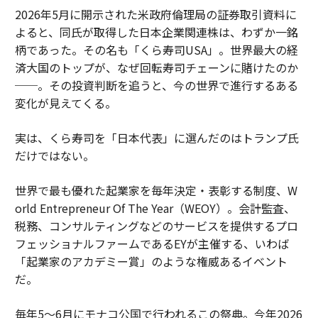
2026年5月に開示された米政府倫理局の証券取引資料に
よると、同氏が取得した日本企業関連株は、わずか一銘
柄であった。その名も「くら寿司USA」。世界最大の経
済大国のトップが、なぜ回転寿司チェーンに賭けたのか
──。その投資判断を追うと、今の世界で進行するある
変化が見えてくる。
実は、くら寿司を「日本代表」に選んだのはトランプ氏
だけではない。
世界で最も優れた起業家を毎年決定・表彰する制度、W
orld Entrepreneur Of The Year（WEOY）。会計監査、
税務、コンサルティングなどのサービスを提供するプロ
フェッショナルファームであるEYが主催する、いわば
「起業家のアカデミー賞」のような権威あるイベント
だ。
毎年5〜6月にモナコ公国で行われるこの祭典。今年2026