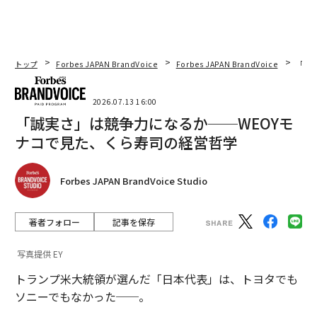
トップ
Forbes JAPAN BrandVoice
Forbes JAPAN BrandVoice
「誠
2026.07.13 16:00
「誠実さ」は競争力になるか──WEOYモ
ナコで見た、くら寿司の経営哲学
Forbes JAPAN BrandVoice Studio
著者フォロー
記事を保存
写真提供 EY
トランプ米大統領が選んだ「日本代表」は、トヨタでも
ソニーでもなかった──。