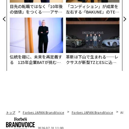
ここで
プロソーシャルAI
が議論に加わる。これらは人々
目先の転職ではなく「10年後
「コンディション」が成果を
と地球の最善を引き出すために、意図的に調整され、訓
の価値」をつくる──アサイ
左右する――「BAKUNE」のTEN
ンの長期伴走型支援とは
TIALが支える「挑戦者の明
練され、テストされ、ターゲットを定められたAIシステ
日」
ムだ。精神的健康を犠牲にして関与を最大化するAIでは
ない。環境被害を外部化しながら利益を最適化するAIで
もない。むしろ、私たちが実際に構築したい未来とは何
かを問うAIだ。
伝統を礎に、未来を再定義す
革新は下山で生まれる──レ
それを実現するには、私たちが急速に失いつつあるもの
る 125年企業BATが挑むス
クサスが新型TZとESに込め
モークレスな未来
た「DISCOVER」の哲学
が必要だ：
AI時代における主体性
。主体性とは、自律的
に行動する能力と意志、自分の選択が本当に自分のもの
だと感じることを意味する。アルゴリズムがあらゆる曲
をキュレーションし、あらゆる購入を提案し、あなたが
出会うあらゆる情報をフィルタリングするとき、主体性
は一夜にして消えるわけではない。それは少しずつ侵食
され、最終的には自分自身で決断することがどのような
トップ
Forbes JAPAN BrandVoice
Forbes JAPAN BrandVoice
AIが
感覚だったか思い出せなくなるのだ。
2026.07.31 11:00