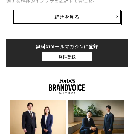
達する精神的インフラを設計する責任を。
AIは社会を再形成し始めている。問題は、その結果生じ
続きを見る
る変革が私たちの意思とともに起こるのか、それとも私
たちに起こるだけなのかということだ。地球の尊厳の中
で社会的繁栄に貢献するハイブリッドな未来には、人間
の主体性が必要である。その基盤となるマインドセット
無料のメールマガジンに登録
を整えることは、今構築されるシステムに依存してい
無料登録
る。
論理はシンプルだ。しかし、賭け金は違う
テクノロジーをツールとして考えてみよう。ハンマーは
家を建てることも窓を壊すこともできる。重要なのはそ
れを持つ手であり、さらに重要なのは、その手を導くビ
なく
ア
ジョンだ。私たちには
人間のリーダーシップ
が必要だ—
Ja
の
er」
た
効率だけでなく、人間の繁栄のためにデザインされたシ
挑
ステムを。
よっ
PA