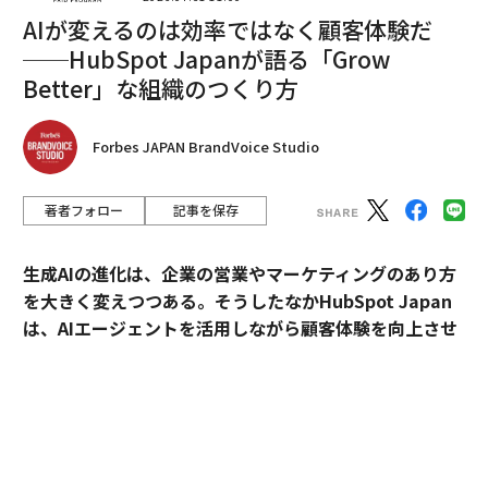
私たちが本当に必要とする知性
AIが変えるのは効率ではなく顧客体験だ
──HubSpot Japanが語る「Grow
解決策はAIを拒絶することではない。
Better」な組織のつくり方
HI—ハイブリッド・インテリジェンス
を追求すること
だ。これは自然知性と人工知能が協力し、それぞれが最
も得意とすることを貢献することから生まれる知性だ。
Forbes JAPAN BrandVoice Studio
人間は文脈、知恵、創造性、倫理的判断をもたらす。AI
は処理能力、パターン認識、スケールをもたらす。
著者フォロー
記事を保存
しかし、ハイブリッド・インテリジェンスは人間とAIを
生成AIの進化は、企業の営業やマーケティングのあり方
同じ部屋に置くだけで自動的に生まれるものではない。
を大きく変えつつある。そうしたなかHubSpot Japan
それには
ダブル・リテラシー
—二つの柱に基づく基盤が
は、AIエージェントを活用しながら顧客体験を向上させ
必要だ。
るプラットフォームを提供している。
第一に、人間リテラシー：自己と社会、人々と地球の全
外資・日系・スタートアップを横断して採用支援を手掛
体論的理解。読み書きだけでなく、感情知性、システム
けるエンワールド・ジャパン代表取締役社長・山本裕介
思考、生態学的意識も含む。第二に、アルゴリズム・リ
氏が、HubSpot Japanカントリーマネージャーの伊佐
テラシー：AIとは何か、なぜ存在するのか、どのように