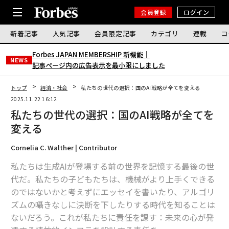
会員登録
ログイン
新着記事
人気記事
会員限定記事
カテゴリ
連載
コ
Forbes JAPAN MEMBERSHIP 新機能｜
NEWS
記事ページ内の広告表示を最小限にしました
トップ
経済・社会
私たちの世代の選択：国のAI戦略が全てを変える
2025.11.22 16:12
私たちの世代の選択：国のAI戦略が全てを
変える
Cornelia C. Walther | Contributor
私たちは生成AIが登場する前の世界を記憶する最後の世
代だ。私たちの子どもたちは、機械がより上手くできる
のではないかと考えずにエッセイを書いたり、アルゴリ
ズムの囁きなしに決断を下したりする時代を知ることは
ないだろう。これが私たちに責任を課す：未来の心が発