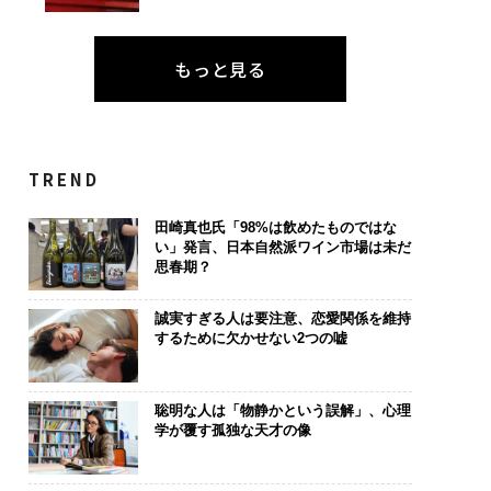
もっと見る
TREND
田崎真也氏「98%は飲めたものではな
い」発言、日本自然派ワイン市場は未だ
思春期？
誠実すぎる人は要注意、恋愛関係を維持
するために欠かせない2つの嘘
聡明な人は「物静かという誤解」、心理
学が覆す孤独な天才の像