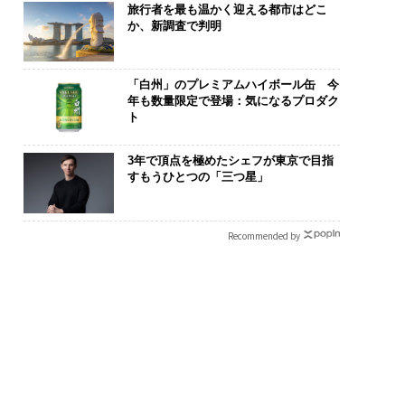
旅行者を最も温かく迎える都市はどこ
か、新調査で判明
「白州」のプレミアムハイボール缶 今
年も数量限定で登場：気になるプロダク
ト
3年で頂点を極めたシェフが東京で目指
すもうひとつの「三つ星」
Recommended by