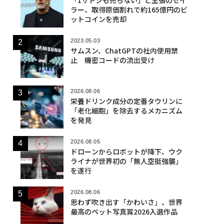
ラー、取得原価割れで約165億円のビ
ットコインを売却
2023.05.03
サムスン、ChatGPTの社内使用禁
止 機密コードの流出受け
2026.08.06
栄養ドリンク成分の定番タウリンに
「老化細胞」を除去するメカニズム
を発見
2026.08.05
ドローンからロボットが降下、ウク
ライナが世界初の「無人空挺強襲」
を遂行
2026.08.06
思わず吹き出す「かわいさ」、世界
最高のペット写真賞2026入選作品