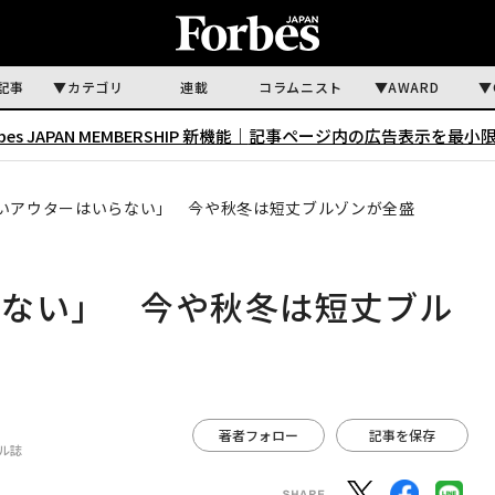
記事
カテゴリ
連載
コラムニスト
AWARD
rbes JAPAN MEMBERSHIP 新機能｜
記事ページ内の広告表示を最小
いアウターはいらない」 今や秋冬は短丈ブルゾンが全盛
らない」 今や秋冬は短丈ブル
著者フォロー
記事を保存
イル誌