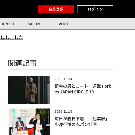
会員登録
ログイン
CAREER
SALON
EVENT
限にしました
関連記事
2025.11.24
都会の男とコート─連載 Forb
es JAPAN CIRCLE 30
2025.11.10
毎日が勝負下着 「起業家」
小澤征悦の赤パン計画