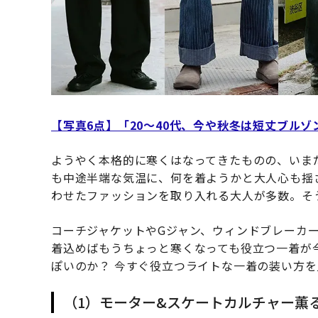
【写真6点】「20〜40代、今や秋冬は短丈ブル
ようやく本格的に寒くはなってきたものの、いま
も中途半端な気温に、何を着ようかと大人心も揺
わせたファッションを取り入れる大人が多数。そ
コーチジャケットやGジャン、ウィンドブレーカ
着込めばもうちょっと寒くなっても役立つ一着が
ぽいのか？ 今すぐ役立つライトな一着の装い方
（1）モーター&スケートカルチャー薫