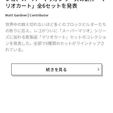
リオカート」全6セットを発表
2026年9月号発売中
Matt Gardner | Contributor
世界中の数え切れないほど多くのブロックビルダーたち
最新号の購入はこちらから
の祈りに応え、レゴがついに「スーパーマリオ」シリー
ズに加わる新製品「マリオカート」セットのコレクショ
ンを発表した。全部で6種類のセットがラインナップさ
メンバーシップに登録する
れている。
しかし、新しい象徴的なディスプレイピースのために飾
り棚のスペースを確保して待っていた人にとっては、お
続きを見る
そらく悪いニュースだろう。
関連記事
レゴ、スーパーマリオシリーズの新作「マリオカート」全6セットを発表
多くの人が長いこと望んできたのは、レゴが対象年齢18
歳以上の大人向けレゴセットのシリーズにマリオカート
大人レゴの新作は「LOVE」 有名ポップアート作品を再現：気になるプロダ
を加えることだった。大人向けの「レゴ スーパーマリ
クト
オ」としては、「スーパーマリオワールド：マリオ と
「お金で幸せを買える」国ランキング 経済的余裕と幸福度には相関関係
ヨッシー」（71438）というディスプレイセットが、10