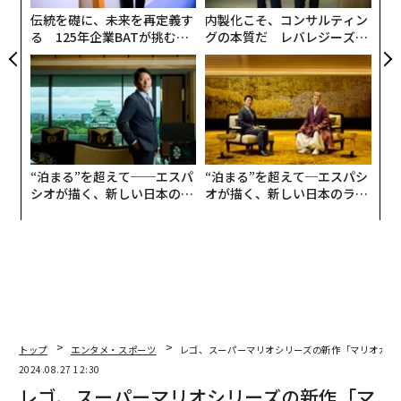
伝統を礎に、未来を再定義す
内製化こそ、コンサルティン
る 125年企業BATが挑むス
グの本質だ レバレジーズが
モークレスな未来
実践する、次世代ファームの
全貌
“泊まる”を超えて──エスパ
“泊まる”を超えて─エスパシ
シオが描く、新しい日本のラ
オが描く、新しい日本のラグ
グジュアリー（前編）
ジュアリー（中編）
トップ
エンタメ・スポーツ
レゴ、スーパーマリオシリーズの新作「マリオカー
2024.08.27 12:30
翻訳＝日下部博一
レゴ、スーパーマリオシリーズの新作「マ