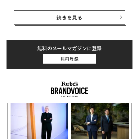
どうしたらレゴで採用されるのか？ それを知るために
は、セザール・ソアレスに話を聞くのが最善の方法だ。
続きを見る
ソアレスは生まれ故郷のポルトガルで体育教師として働
いていたが、10年前にLEGOに入社し、10月に発売され
た2025年「スター・ウォーズ」シリーズの「レゴ デス・
無料のメールマガジンに登録
スター」（75419）では主任デザイナーを務めた。9023
無料登録
ピース、14万4980円（日本のレゴ公式オンラインショッ
プ価格）というこのセットは、レゴ史上で3番目に多く
のブロックで構成された、最も高額の製品である。
A
顧客
pa
挑
な
よっ
PA