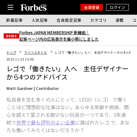
会員登録
ログイン
新着記事
人気記事
会員限定記事
カテゴリ
連載
コ
Forbes JAPAN MEMBERSHIP 新機能｜
NEWS
記事ページ内の広告表示を最小限にしました
トップ
ライフスタイル
レゴで「働きたい」人へ 主任デザイナーから4つのア
2025.11.03 14:00
レゴで「働きたい」人へ 主任デザイナー
から4つのアドバイス
Matt Gardner | Contributor
私自身を含む多くの人にとって、LEGO（レゴ） で働く
ことほど理想的な仕事はない。あらゆる年齢や民族、関
心を超えて愛される数少ない玩具の一つであり、3年連
続で
世界で最も評判のよい企業
に選ばれたレゴ で、あな
たも働いてみたくはないだろうか？