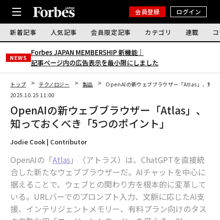
会員登録
ログイン
新着記事
人気記事
会員限定記事
カテゴリ
連載
コ
Forbes JAPAN MEMBERSHIP 新機能｜
NEWS
記事ページ内の広告表示を最小限にしました
トップ
テクノロジー
製品
OpenAIの新ウェブブラウザー「Atlas」、知
2025.10.25 11:00
OpenAIの新ウェブブラウザー「Atlas」、
知っておくべき「5つのポイント」
Jodie Cook | Contributor
OpenAIの「
Atlas
」（アトラス）は、ChatGPTを直接統
合した新たなウェブブラウザーだ。AIチャットを中心に
据えることで、ウェブとの関わり方を根本的に変革して
いる。URLバーでのプロンプト入力、文脈に応じたAI支
援、インテリジェントメモリー、有料プラン向けのタス