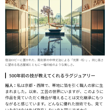
宿泊ロビーに置かれた、彫刻家の中林丈治による「光景 −松−」。同じ高さ
に望める名古屋城とともに一幅の絵のような美しさ。
500年前の技が教えてくれるラグジュアリー
裕人：
私は京都・西陣で、帯地に箔を引く職人の家に生
まれました。以来、工芸の世界にいますが、このように
作品を見ていただく機会が増えることは文化継承にもつ
ながると感じています。どんなに優れた技術でも、見て
いただけなければ存在しないのと同じですから。