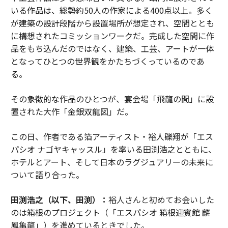
いる作品は、総勢約50人の作家による400点以上。多く
が建築の設計段階から設置場所が想定され、空間ととも
に構想されたコミッションワークだ。完成した空間に作
品をもち込んだのではなく、建築、工芸、アートが一体
となってひとつの世界観をかたちづくっているのであ
る。
その象徴的な作品のひとつが、宴会場「飛龍の間」に設
置された大作「金銀双龍図」だ。
この日、作者である箔アーティスト・裕人礫翔が「エス
パシオ ナゴヤキャッスル」を率いる田渕浩之とともに、
ホテルとアート、そして日本のラグジュアリーの未来に
ついて語り合った。
田渕浩之（以下、田渕）：
裕人さんと初めてお会いした
のは箱根のプロジェクト（「エスパシオ 箱根迎賓館 麟
鳳亀龍」）を進めているときでした。