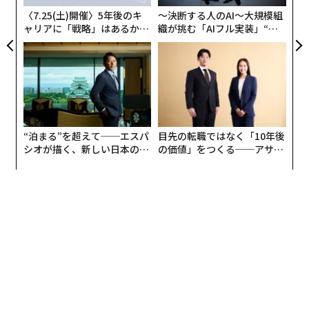
ariだろうか。少しひねりを効かせたいときはFirefoxとい
る
〈7.25(土)開催〉5年後のキ
〜決断する人のAI〜大規模組
う人もいるはずだ。そんな中、OpenAIが「Atlas」を公
ャリアに「戦略」はあるか。
織が挑む「AIフル実装」“使
開した。これはChatGPTとウェブブラウザーを組み合わ
トップエグゼクティブのキャ
う”企業から“動く”企業へ【N
リアに触れる1日│CAREER S
TTドコモビジネス×PwC】
せたアプリケーションだ。
UMMIT 2026
Atlasは、ウェブとの関わり方を根本から変える。
FutureTools
の創業者で、AI分野のYouTuberであるマッ
ト・ウルフが、OpenAIライブ配信全編を視聴し、最も重
“泊まる”を超えて──エスパ
目先の転職ではなく「10年後
要な5つのポイントに
分解した
。
シオが描く、新しい日本のラ
の価値」をつくる──アサイ
グジュアリー（前編）
ンの長期伴走型支援とは