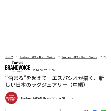
トップ
Forbes JAPAN BrandVoice
Forbes JAPAN BrandVoice
“泊
2026.08.07 11:00
“泊まる”を超えて─エスパシオが描く、新
しい日本のラグジュアリー（中編）
Forbes JAPAN BrandVoice Studio