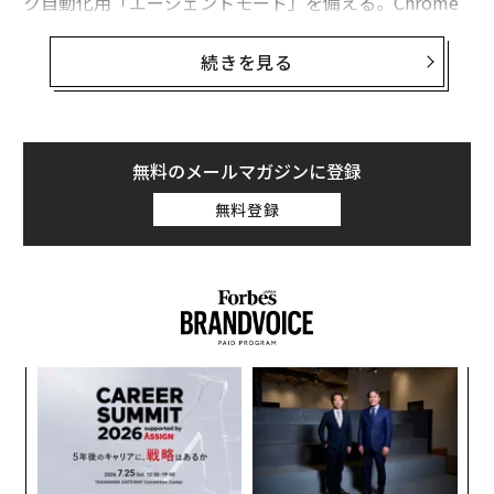
ク自動化用「エージェントモード」を備える。Chrome
からのシームレスな移行にも対応し、ワークフローの効
率化とタブ切り替えの解消を目指しているが、記事掲載
続きを見る
時点ではMac限定だ。
無料のメールマガジンに登録
無料登録
─レ
ア
OpenAIのメッセージ「Atlasはブラウザーの仕
込め
の
た
組みを完全に変える」
「
3
長い間Chromeを使ってきたかもしれない。あるいはSaf
C