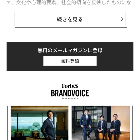
て、文化や心理的要素、社会的傾向を反映したものにな
りがちだ。
攻撃、地上移動、空中移動 それぞれで「世界最速」のヘビ
続きを見る
ペットケアサービスを手がけるTrustedHousesitters
15万匹が集まる「野生のヘビ世界最大の集会」が極寒の地カナダで毎年開
かれるワケ
（トラステッドハウスシッターズ）の
データ
によると、
2025年の米国で最も人気のある犬の名前トップ10は以下
タグ：
ペット
生物
爬虫類
ヘビ
のとおりだ。
無料のメールマガジンに登録
無料登録
2025年版最も人気のある犬の名前トップ10
advertisement
1. ルナ（Luna）
2. ベラ（Bella）
3. ルーシー（Lucy）
4. チャーリー（Charlie）
5. デイジー（Daisy）
内
6. ロージー（Rosie）
グ
実
7. クーパー（Cooper）
「
全
8. セイディ（Sadie）
左右
T
9. ベイリー（Bailey）