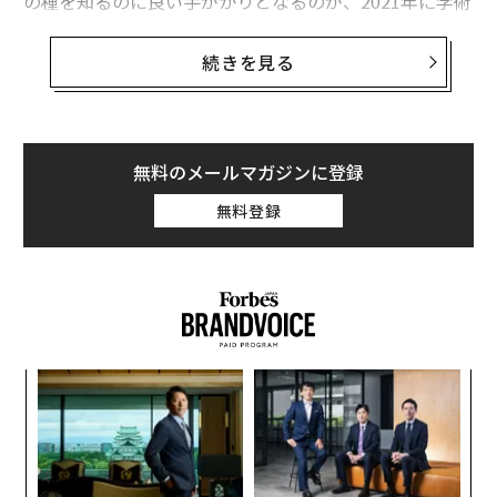
の種を知るのに良い手がかりとなるのが、2021年に学術
誌『アニマルズ』に掲載された、ホセ・バルデスによる
論文
だ。これは、2004年から2020年までのGoogleトレ
続きを見る
ンドのデータ、およびインターネット上での調査をもと
に、爬虫類に対する興味関心の移り変わりを時系列で比
較したものだ。
無料のメールマガジンに登録
バルデスの研究では、最も検索されているヘビはボール
無料登録
ニシキヘビ、コーンスネーク、ボア・コンストリクタ
ー、キングヘビ属の仲間だとされている。
内
グ
実
「
全
左右
T