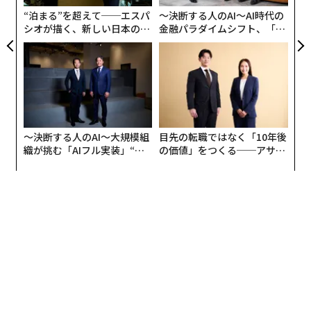
日
“泊まる”を超えて──エスパ
〜決断する人のAI〜AI時代の
シオが描く、新しい日本のラ
金融パラダイムシフト、「超
グジュアリー（前編）
個別化」の核心 【MUFG×ウ
ェルスナビ×PwC】
〜決断する人のAI〜大規模組
目先の転職ではなく「10年後
織が挑む「AIフル実装」“使
の価値」をつくる──アサイ
う”企業から“動く”企業へ【N
ンの長期伴走型支援とは
TTドコモビジネス×PwC】
翻訳＝長谷睦/ガリレオ