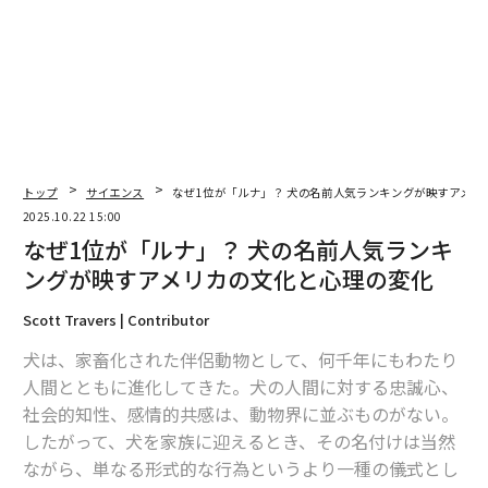
2026年9月号発売中
最新号の購入はこちらから
メンバーシップに登録する
トップ
サイエンス
なぜ1位が「ルナ」？ 犬の名前人気ランキングが映すアメリ
2025.10.22 15:00
なぜ1位が「ルナ」？ 犬の名前人気ランキ
ングが映すアメリカの文化と心理の変化
関連記事
Scott Travers | Contributor
なぜ1位が「ルナ」？ 犬の名前人気ランキングが映すアメリカの文化と心理
犬は、家畜化された伴侶動物として、何千年にもわたり
の変化
人間とともに進化してきた。犬の人間に対する忠誠心、
全長14mで体重1トン、史上最大の大蛇「ティタノボア」は何を食べていた
社会的知性、感情的共感は、動物界に並ぶものがない。
のか
したがって、犬を家族に迎えるとき、その名付けは当然
ながら、単なる形式的な行為というより一種の儀式とし
いま「一番人気の犬種」は？ベスト3とワースト3発表 あのブヒ系からバ
ズらない名犬まで 米国