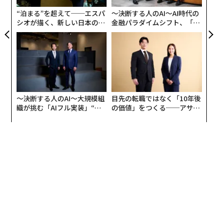
日
10. マックス（Max）
“泊まる”を超えて──エスパ
〜決断する人のAI〜AI時代の
シオが描く、新しい日本のラ
金融パラダイムシフト、「超
グジュアリー（前編）
個別化」の核心 【MUFG×ウ
ェルスナビ×PwC】
〜決断する人のAI〜大規模組
目先の転職ではなく「10年後
織が挑む「AIフル実装」“使
の価値」をつくる──アサイ
う”企業から“動く”企業へ【N
ンの長期伴走型支援とは
TTドコモビジネス×PwC】