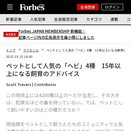
会員登録
ログイン
新着記事
人気記事
会員限定記事
カテゴリ
連載
コ
Forbes JAPAN MEMBERSHIP 新機能｜
NEWS
記事ページ内の広告表示を最小限にしました
トップ
サイエンス
ペットとして人気の「ヘビ」4種 15年以上になる飼育のア
2025.10.25 18:00
ペットとして人気の「ヘビ」4種 15年以
上になる飼育のアドバイス
Scott Travers | Contributor
この地球上には4200種以上のヘビが生息し、その大半
は、危険なほどの毒を持っていない。では、ペットとし
て飼いやすいのはどの種だろうか？
爬虫類をペットとして飼う人たちのコミュニティで人気