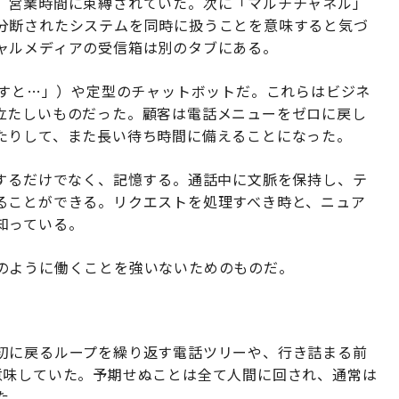
、営業時間に束縛されていた。次に「マルチチャネル」
分断されたシステムを同時に扱うことを意味すると気づ
ャルメディアの受信箱は別のタブにある。
押すと…」）や定型のチャットボットだ。これらはビジネ
立たしいものだった。顧客は電話メニューをゼロに戻し
たりして、また長い待ち時間に備えることになった。
答するだけでなく、記憶する。通話中に文脈を保持し、テ
ることができる。リクエストを処理すべき時と、ニュア
知っている。
のように働くことを強いないためのものだ。
初に戻るループを繰り返す電話ツリーや、行き詰まる前
意味していた。予期せぬことは全て人間に回され、通常は
た。