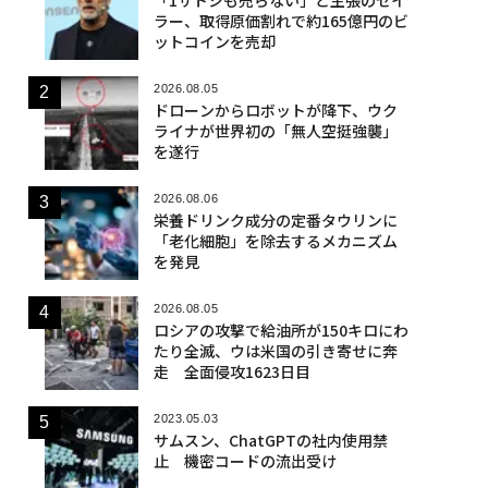
ラー、取得原価割れで約165億円のビ
ットコインを売却
2026.08.05
ドローンからロボットが降下、ウク
ライナが世界初の「無人空挺強襲」
を遂行
2026.08.06
栄養ドリンク成分の定番タウリンに
「老化細胞」を除去するメカニズム
を発見
2026.08.05
ロシアの攻撃で給油所が150キロにわ
たり全滅、ウは米国の引き寄せに奔
走 全面侵攻1623日目
2023.05.03
サムスン、ChatGPTの社内使用禁
止 機密コードの流出受け