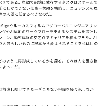
べきである。単調で記憶に依存するタスクはスケールで
間にしかできない仕事—信頼を構築し、ニュアンスを理
際の人間に任せるべきなのだ。
DocuSignやルーカスフィルムでグローバルエンジニアリン
ングやAI駆動のワークフローを支えるシステムを設計し
ション、顧客体験の交差点でキャリアを積んできた。AI
り人間らしいものに根本から変えられることを私は目の
をどのように再形成しているかを探る。それは人を置き換
によってだ。
は前進し続けてきた—ぎこちない飛躍を繰り返しなが