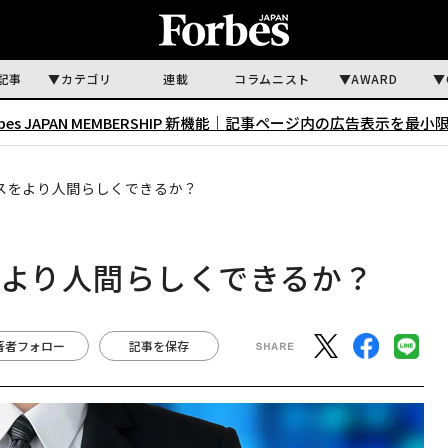
記事
カテゴリ
連載
コラムニスト
AWARD
rbes JAPAN MEMBERSHIP 新機能｜
記事ページ内の広告表示を最小
ビスをより人間らしくできるか？
をより人間らしくできるか？
著者フォロー
記事を保存