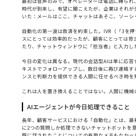
最初は音声のみで、オペレーターは電話に縛られ
時代が到来し、有望に聞こえたが、企業はそれが
いた：メールはここ、チャットはあそこ、ソーシ
自動化の第一波は救済を約束した。IVR（「3を
スにとっては効率的だったが、顧客にとっては苛
たり、チャットウィンドウに「担当者」と入力し
今日の変化は異なる。現代の会話型AIは単に応
キストでフォローアップし、数日後に再び連絡す
ンスと判断力を提供できる人間に任せるべき時を
これは人を置き換えることではない。人間に機械
AIエージェントが今日処理できること
長年、顧客サービスにおける「自動化」とは、最
に2つの質問しか処理できないチャットボットを
既に話されたことについての有用なメモもなかっ