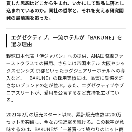
貫した思想はどこから生まれ、いかにして製品に落とし
込まれているのか。同社の哲学と、それを支える研究開
最新号の購入はこちらから
発の最前線を追った。
メンバーシップに登録する
エグゼクティブ、一流ホテルが「BAKUNE」を
選ぶ理由
野球日本代表「侍ジャパン」への提供、ANA国際線ファ
ーストクラスでの採用、さらには帝国ホテル 大阪やシッ
関連記事
クスセンシズ 京都といったラグジュアリーホテルへの導
入など、「BAKUNE」の採用実績には、品質に妥協を許
単語単位からイメージ編集へ：テキスト生成の新たなパラダイム
さないブランドの名が並ぶ。また、エグゼクティブやプ
ロアスリートが、愛用を公言するなど支持を広げてい
目に見えないAIがもたらす変革：ポストデジタル時代の企業戦略
る。
AIスケーリングのミシュラン流レシピ：実証実験から全社展開へ
2021年2月の販売スタート以来、累計販売枚数は200万
セットを突破し、今なお快進撃を続ける。この数字が意
ビジネス変革の鍵はAI、しかし持続的な優位性は人間が生み出す
味するのは、BAKUNEが「一着買って終わりのヒット商