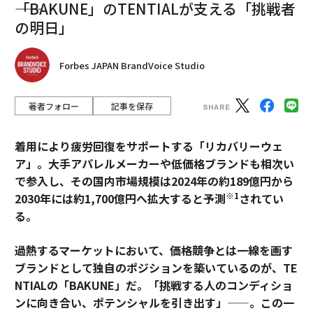
――「BAKUNE」のTENTIALが支える「挑戦者
大きな力には大きな責任が伴う。モバイルアプリと
の明日」
AI開発
がより自律的で感情的に認識するようになるにつ
れ、開発者やリーダーはAI統合に対して思慮深く倫理的
なアプローチを採用する必要がある。
Forbes JAPAN BrandVoice Studio
モバイルAIの次のフェーズは、私たちのために考えるア
著者フォロー
記事を保存
プリだけでなく、私たちと共に考えるエコシステムにな
るだろう。共感と収益性の両方を念頭に置いて設計する
着用により疲労回復をサポートする「リカバリーウェ
企業が、この新しいゲームのルールを設定することにな
ア」。大手アパレルメーカーや低価格ブランドも相次い
る。
で参入し、その国内市場規模は2024年の約189億円から
※1
2030年には約1,700億円へ拡大すると予測
されてい
る。
（
forbes.com 原文
）
過熱するマーケットにおいて、価格競争とは一線を画す
ブランドとして独自のポジションを築いているのが、TE
NTIALの「BAKUNE」だ。「挑戦する人のコンディショ
ンに向き合い、ポテンシャルを引き出す」——。この一
2026年9月号発売中