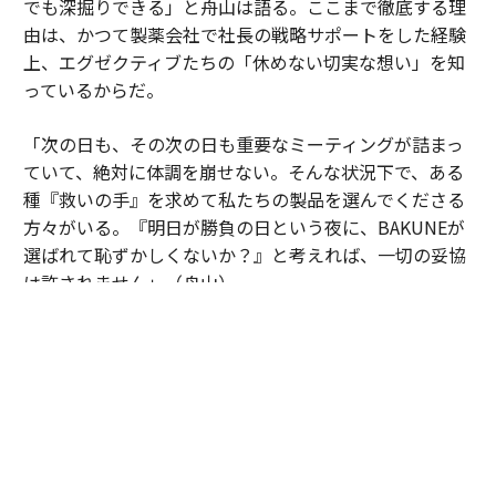
でも深掘りできる」と舟山は語る。ここまで徹底する理
由は、かつて製薬会社で社長の戦略サポートをした経験
上、エグゼクティブたちの「休めない切実な想い」を知
っているからだ。
「次の日も、その次の日も重要なミーティングが詰まっ
ていて、絶対に体調を崩せない。そんな状況下で、ある
種『救いの手』を求めて私たちの製品を選んでくださる
方々がいる。『明日が勝負の日という夜に、BAKUNEが
選ばれて恥ずかしくないか？』と考えれば、一切の妥協
は許されません」（舟山）