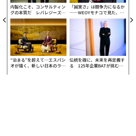
ている。
内製化こそ、コンサルティン
「誠実さ」は競争力になるか
グの本質だ レバレジーズが
──WEOYモナコで見た、く
あなたのスマートフォンはもはや単に反応するだけでは
実践する、次世代ファームの
ら寿司の経営哲学
ない。予測し、適応し、時にはあなたが指一本動かす前
全貌
に行動する。環境を調整するにせよ、あなたの声でメッ
セージを下書きするにせよ、あなたの一日を整理するに
せよ、AIはもはや背景にいる静かなパートナーではな
い。主導権を握りつつある。
“泊まる”を超えて─エスパシ
伝統を礎に、未来を再定義す
オが描く、新しい日本のラグ
る 125年企業BATが挑むス
この変化は真空の中で起きているわけではない。その背
ジュアリー（中編）
モークレスな未来
後には、消費者だけでなく、私たちが日常的に使用する
ツールを構築している企業にとっても、可能性を再定義
する先進的なAIモデルの波がある。
かつては研究室に存在していたものが、今や私たちの手
のひらに埋め込まれ、
モバイルアプリ開発
を静的なユー
ティリティから動的なコンパニオンへと変革している。
真の変化はここにある：AIはもはや単なる追加された知