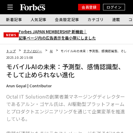
会員登録
ログイン
新着記事
人気記事
会員限定記事
カテゴリ
連載
コ
Forbes JAPAN MEMBERSHIP 新機能｜
NEWS
記事ページ内の広告表示を最小限にしました
トップ
テクノロジー
AI
モバイルAIの未来：予測型、感情認識型、そして
2025.10.20 15:08
モバイルAIの未来：予測型、感情認識型、
そして止められない進化
Arun Goyal | Contributor
Octal IT Solutionの創業者兼マネージングディレクター
であるアルン・ゴヤル氏は、AI駆動型プラットフォーム
とプロダクトエンジニアリングを通じて企業変革を推進
している。