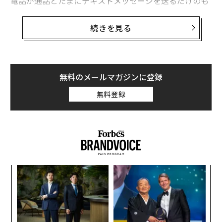
電話が通話とたまにテキストメッセージを送るだけのも
のだった時代を思い出してみよう。その時代はもはや遠
い記憶のように感じる。今日のスマートフォンは単に
続きを見る
「スマート」なだけでなく、急速に知覚力を持ち、応答
性が高く、不気味なほど先見性を備えたものになりつつ
ある。
組織の74%が
生成AIからROIを得ていると報告し
ており、86%が少なくとも年間6%の収益成長を見込ん
無料のメールマガジンに登録
でいる。
無料登録
つまり、AIは単にスマートなだけでなく、収益性も高い
ことを示している。
私たちは人工知能の新時代に突入しており、早期導入者
は平均
41%のROI
を報告し、92%がすでにプラスのリタ
“
ーンを得ている。これは単なる段階的な改善ではなく、
シ
企業が運営し、革新し、ユーザーと関わる方法における
グ
構造的な変化だ。かつては実験的だったものが今や重要
挑
よっ
な使命となり、ほぼすべての業界で競争優位性を形成し
PA