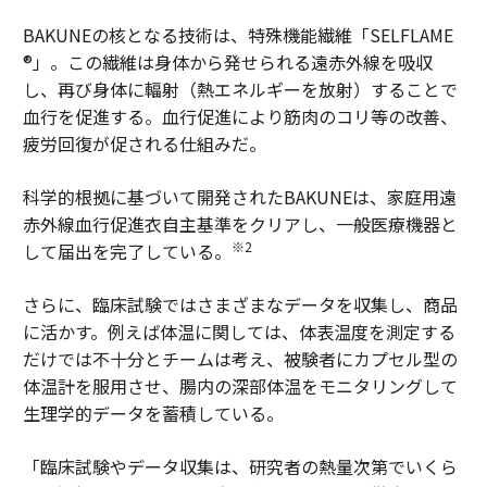
BAKUNEの核となる技術は、特殊機能繊維「SELFLAME
®」。この繊維は身体から発せられる遠赤外線を吸収
し、再び身体に輻射（熱エネルギーを放射）することで
血行を促進する。血行促進により筋肉のコリ等の改善、
疲労回復が促される仕組みだ。
科学的根拠に基づいて開発されたBAKUNEは、家庭用遠
赤外線血行促進衣自主基準をクリアし、一般医療機器と
※2
して届出を完了している。
さらに、臨床試験ではさまざまなデータを収集し、商品
に活かす。例えば体温に関しては、体表温度を測定する
だけでは不十分とチームは考え、被験者にカプセル型の
体温計を服用させ、腸内の深部体温をモニタリングして
生理学的データを蓄積している。
「臨床試験やデータ収集は、研究者の熱量次第でいくら