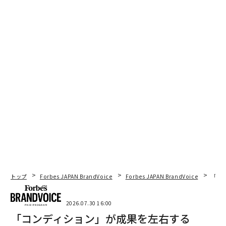
ツインを作成し、ライフスタイルの変化が体にどのよう
に影響するかをテストする。
技術が成熟するにつれ、デジタルツインは仕事目的で作
成され、あなたがその場にいなくても戦略的計画、迅速
な計算、複雑な状況を処理できるようになるだろう。
人工知能の次のフェーズを垣間見る
モバイルアプリは単純なコミュニケーションツールか
ら、感情的に知的で意思決定能力を持つシステムへと進
化した。エッジAI、感情認識インターフェース、エージ
ェントシステムのおかげで、それらはより賢くなるだけ
でなく、深く人間中心になりつつある。
トップ
Forbes JAPAN BrandVoice
Forbes JAPAN BrandVoice
「コン
企業にとってのメリットは？より意味のあるエンゲージ
メント、より迅速な運営、顧客にサービスを提供する新
2026.07.30 16:00
しい方法であり、
10%から20%のROI改善
をもたらす。
「コンディション」が成果を左右する