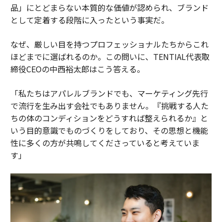
スポーツAI最前線、成功に必要となる「5つの戦略」とは
品」にとどまらない本質的な価値が認められ、ブランド
として定着する段階に入ったという事実だ。
タグ：
AI / 人工知能
アプリ
スマートフォン
なぜ、厳しい目を持つプロフェッショナルたちからこれ
ほどまでに選ばれるのか。この問いに、TENTIAL代表取
締役CEOの中西裕太郎はこう答える。
advertisement
「私たちはアパレルブランドでも、マーケティング先行
で流行を生み出す会社でもありません。『挑戦する人た
ちの体のコンディションをどうすれば整えられるか』と
いう目的意識でものづくりをしており、その思想と機能
性に多くの方が共鳴してくださっていると考えていま
す」