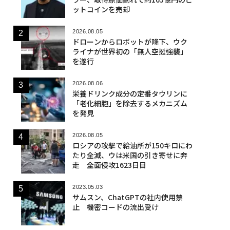
ットコインを売却
2026.08.05
ドローンからロボットが降下、ウク
ライナが世界初の「無人空挺強襲」
を遂行
2026.08.06
栄養ドリンク成分の定番タウリンに
「老化細胞」を除去するメカニズム
を発見
2026.08.05
ロシアの攻撃で給油所が150キロにわ
たり全滅、ウは米国の引き寄せに奔
走 全面侵攻1623日目
2023.05.03
サムスン、ChatGPTの社内使用禁
止 機密コードの流出受け