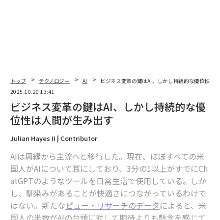
採用し、APIファーストのアーキテクチャを受け入れるこ
とを意味する。すべてのシステムにカスタムコネクタを
構築する代わりに、ユニバーサルトランスレーターとし
て機能する統合プラットフォームを活用し、新しいデー
タソースを全体の運用を妨げることなく「プラグイン」
できるようにする。
トップ
テクノロジー
AI
ビジネス変革の鍵はAI、しかし持続的な優位性は
3. 自動化された組立ライン
：MLOpsのエンジン 一皿の
2025.10.20 13:41
料理を手作りすることは芸術だが、一貫した品質で何千
ビジネス変革の鍵はAI、しかし持続的な優
もの料理を大量生産するには組立ラインが必要だ。AIに
位性は人間が生み出す
とって、このエンジンはMLOps（機械学習オペレーショ
ン）である。MLOpsは、継続的インテグレーションと継
Julian Hayes II | Contributor
続的デリバリー（CI/CD）パイプラインを通じて、テス
AIは周縁から主流へと移行した。現在、ほぼすべての米
ト、トレーニング、デプロイメントを含むAIのライフサ
国人がAIについて耳にしており、3分の1以上がすでにCh
イクル全体を自動化する。重要なコンポーネントは「フ
atGPTのようなツールを日常生活で使用している。しか
ィーチャーストア」であり、これはすべてのAIモデルが
し、馴染みがあることが快適さにつながっているわけで
同じ、正しく準備された材料を使用することを保証する
はない。新たな
ピュー・リサーチのデータ
によると、米
中央リポジトリだ。この自動化こそが、AIをオーダーメ
国人の半数がAIの台頭に対して期待よりも懸念を感じて
イドの工芸品から信頼性の高い産業的能力へと変換する