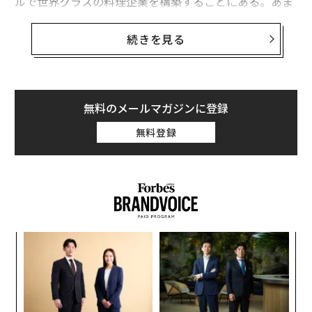
ルで世界クラスの料理企業を構築することにある。あま
りに多くの組織が「パイロット版の煉獄」に閉じ込めら
れ、有望な概念実証から企業全体の変革へと進めない。
続きを見る
理由は単純だ：彼らはレシピに焦点を当てており、厨房
に注目していないのである。
AIのスケーリングには、孤立したプロジェクトの追求か
ら統合されたプラットフォームの構築へと、考え方の根
無料のメールマガジンに登録
本的な転換が必要だ。それは一台のフードトラックとグ
無料登録
ローバルなミシュラン星付きレストランチェーンの違い
である。前者は少数の個人に依存し、後者はシステム、
標準、シームレスな運営によって成功する。リーダーに
とって、スケーラブルなAIへの道のりは、アルゴリズム
自体よりも、それらを繁栄させる規律あるエンジニアリ
ングとガバナンスにある。
〈7
ャ
AIをスケールするための五品コース戦略
ト
革
リア
このAI「厨房」を構築するために、経営幹部は5つの中
ク
UM
た「
核的な分野を習得しなければならない。