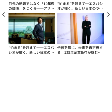
はない。むしろ、それは浸食だ。ピューの調査による
目先の転職ではなく「10年後
“泊まる”を超えて─エスパシ
明可能であること、バイアスが検出され軽減されるこ
と、53%がAIによって人々の創造的思考能力が低下する
の価値」をつくる──アサイ
オが描く、新しい日本のラグ
と、そして重要な選択には人間が介在することを保証す
ンの長期伴走型支援とは
ジュアリー（中編）
と考えており、半数が意味のある関係を形成する能力を
る。これがスケールに必要な信頼を構築する。
弱めると信じている。
• 部門横断的なコラボレーションがドリームチームであ
る：中央集権的なAIエクセレンスセンターが標準を設定
組織にとって、これらは周辺的な懸念ではない。創造性
するが、実行は分散されなければならない。最も効果的
はイノベーションの原動力であり、関係性は
文化
、コラ
なAIソリューションは、データサイエンティスト、ITエ
ボレーション、信頼の基盤である。従業員がそれらの能
“泊まる”を超えて──エスパ
伝統を礎に、未来を再定義す
ンジニア、事業部門のリーダーが並んで働く、埋め込ま
力が危険にさらされていると信じれば、士気と関与は低
シオが描く、新しい日本のラ
る 125年企業BATが挑むス
れた部門横断的なチームによって構築される。これによ
グジュアリー（前編）
モークレスな未来
下する。そして顧客がAIが創造性とつながりを弱めると
り、テクノロジーが単なる技術的な好奇心ではなく、実
考えれば、ブランド価値も同様に浸食される。
際のビジネス問題を解決することを保証する。
これらの明確に人間的な能力を守ることなくAIを採用す
経営幹部のテイスティング
ることは、組織を競争力のあるものにしている利点その
ものを奪うリスクがある。
AIイニシアチブをスケールする前に、リーダーは簡単な
チェックリストで自分の戦略を検証すべきだ：
信頼のギャップとそのリーダーシップへの影響
•
データ
：整理された一つの食材庫があるのか、それと
も散らかった棚を探し回っているのか？
信頼は次のドミノだ。ピューの調査では、米国人の76%