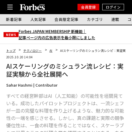
会員登録
ログイン
新着記事
人気記事
会員限定記事
カテゴリ
連載
コ
Forbes JAPAN MEMBERSHIP 新機能｜
NEWS
記事ページ内の広告表示を最小限にしました
トップ
テクノロジー
AI
AIスケーリングのミシュラン流レシピ：実証実験
2025.10.20 14:04
AIスケーリングのミシュラン流レシピ：実
証実験から全社展開へ
Sahar Hashmi | Contributor
すべての経営幹部はAI（人工知能）の可能性を垣間見て
いる。成功したパイロットプロジェクトは、一流シェフ
が一皿の完璧な料理を作り上げるような、魅力的な可能
性の一端を感じさせる。しかし、真の課題と実際の競争
優位性は、一食の料理を作ることではなく、スケーラブ