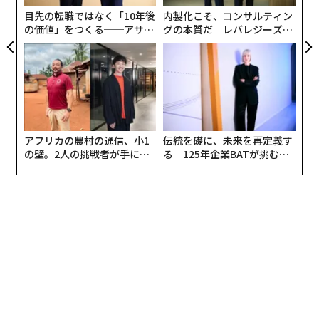
1. 基盤
：単一の信頼できる食材庫 数十の整理されていな
目先の転職ではなく「10年後
内製化こそ、コンサルティン
い、ラベルのない食材庫でレストランチェーンを運営す
の価値」をつくる──アサイ
グの本質だ レバレジーズが
ンの長期伴走型支援とは
実践する、次世代ファームの
ることはできない。同様に、壊れたデータ基盤の上でAI
全貌
をスケールすることは不可能だ。最初の譲れないステッ
プは、統一されたデータプラットフォーム—単一の、管
理された信頼できる情報源—を作ることである。これに
は厳格なデータガバナンスが必要だ：「顧客」や「販
売」が何を意味するかについて合意し、材料の品質を確
アフリカの農村の通信、小1
伝統を礎に、未来を再定義す
保し、すべてのデータポイントの出所を把握すること。
の壁。2人の挑戦者が手にし
る 125年企業BATが挑むス
た「次なる武器」
モークレスな未来
マスターデータマネジメントは、中核となるエンティテ
ィの一貫性を確保する。矛盾する定義で訓練されたAIは
必ず失敗するからだ。
2. ユニバーサルトランスレーター
：完璧な相互運用性 ス
ケーラブルな厨房は、サプライヤーが何語を話そうと、
シームレスに連携しなければならない。デジタル企業で
は、レガシーシステムは異なる方言で話す。戦略的な解
決策は、設計による相互運用性を義務付けることだ。こ
れは、ヘルスケアにおけるFHIRのような業界標準言語を