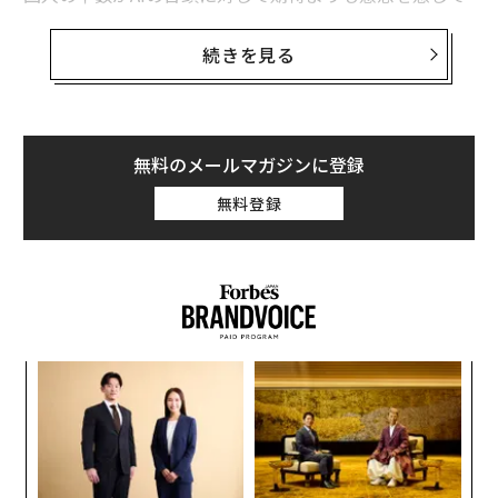
おり、約6割が自分の生活におけるAIの使用についてより
ものである。
多くの管理を望んでいる。
4. ミシュラン星付きの厨房：アーキテクチャの柔軟性
オ
続きを見る
ーブンの故障がすべての準備作業を停止させるような一
このパラドックスは、リーダーたちが直面する
枚岩の厨房は、深刻なリスクである。AIアーキテクチャ
職場での課題
を完璧に表している。一方では、AIは人間
も同じだ。マイクロサービスアプローチ—AIの機能を独
の労働力では太刀打ちできない効率性、スピード、規模
立したモジュラーサービスとして構築すること—によ
無料のメールマガジンに登録
を約束する。他方では、信頼、創造性、そして人間と機
り、チームはシステム全体を停止させることなく、コン
無料登録
械を区別するスキルそのものについて疑問を投げかけ
ポーネントを開発、更新、スケールすることができる。
る。
クラウドネイティブの基盤と組み合わせることで、大規
模な資本支出の負担なしに、効率的に成長するための弾
もはや問題はAIを採用するかどうかではない。その決断
力性とセキュリティを提供する。
はすでに下されている。真の問題は、組織がイノベーシ
5. AIリーダーシップのプレイブック
：ガバナンスとドリ
ョンと信頼を推進する独自の人間的特性を損なうことな
ームチーム 最高の設備を備えた厨房でも、ヘッドシェ
パ
く、いかにAIを展開するかということだ。
フ、マネージャー、ルールブックがなければ失敗する。
技
テクノロジーは戦いの半分に過ぎない。成功には組織的
無
浸食への懸念：人々が失うことを恐れるもの
革
な規律が求められる。
防
ク
• ガバナンスはルールブックである：品質、倫理、リス
た「
米国人がAIの影響を考える際、最大の恐れは機能不全で
ク管理のためのガードレールを提供する。AIの決定が説