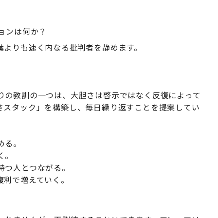
ョンは何か？
葉よりも速く内なる批判者を静めます。
のお気に入りの教訓の一つは、大胆さは啓示ではなく反復によって
さスタック」を構築し、毎日繰り返すことを提案してい
める。
く。
持つ人とつながる。
複利で増えていく。