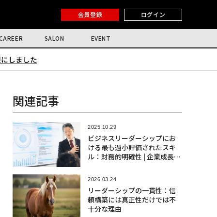
会員登録
ログイン
CAREER
SALON
EVENT
限にしました
関連記事
2025.10.29
ビジネスリーダーシップにお
ける最も過小評価されたスキ
ル：財務的明確性 | 企業成長の
鍵を握る「財務的明確性」—最
も見落とされるリーダーシッ
2026.03.24
プスキル | 経営者に不可欠な隠
リーダーシップの一貫性：信
れた武器：財務的明確性とい
頼構築には真正性だけでは不
う最強のスキル
十分な理由