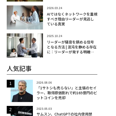
2026.03.24
AIではなくネットワークを重視
すべき理由――リーダーが見逃し
ている真実
2025.10.24
リーダーが騒音を鎮める信号
となる方法 | 混沌を静める存在
に：リーダーが発する明確な
信号の力 | 不確実性の時代に求
められる「共鳴するリーダー
人気記事
シップ」
2026.08.06
「1サトシも売らない」と主張のセイ
ラー、取得原価割れで約165億円のビ
ットコインを売却
2023.05.03
サムスン、ChatGPTの社内使用禁