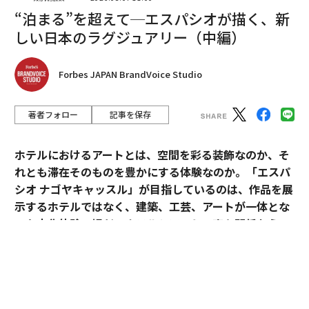
1薬剤を取り締まることは、その約束を果たすのに役立
“泊まる”を超えて─エスパシオが描く、新
つだろう。
しい日本のラグジュアリー（中編）
それは彼の有権者が求めていることだ。
Forbes JAPAN BrandVoice Studio
ファブリツィオ・ワード
による最近の世論調査では、ト
ランプ支持者の92%がFDAに安全でない処方薬からアメ
著者フォロー
記事を保存
リカ人を守るためのより良い保護策を実施してほしいと
考えている。67%は「限られた例外を超えた」薬剤調剤
の拡大に反対している。
ホテルにおけるアートとは、空間を彩る装飾なのか、そ
れとも滞在そのものを豊かにする体験なのか。「エスパ
調剤薬の正当性は、消費者が必要とする正規のFDA承認
シオ ナゴヤキャッスル」が目指しているのは、作品を展
薬を入手することがかつてないほど容易になっているこ
示するホテルではなく、建築、工芸、アートが一体とな
とを考えると、さらに弱まる。製薬会社は、対面での医
った文化体験の場だ。ホテルとアートの密な関係から、
師の予約や実店舗の薬局への訪問を待つことなく、患者
日本ならではのラグジュアリーの可能性を探る。
が必要とする場所に薬を届けるための直接消費者向けポ
ータルに多額の投資を行っている。
「エスパシオ」にアートが必要な理由
これらのプラットフォームは、処方薬に使われるお金の