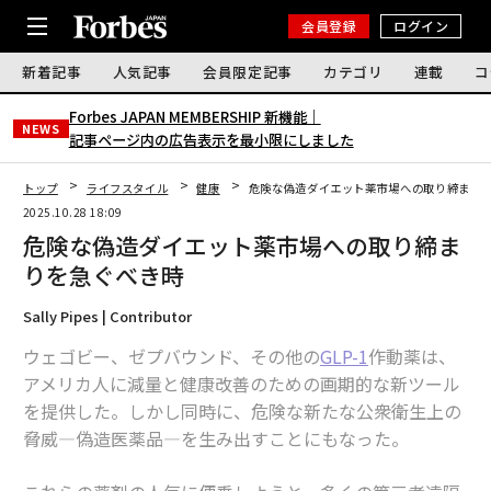
会員登録
ログイン
新着記事
人気記事
会員限定記事
カテゴリ
連載
コ
Forbes JAPAN MEMBERSHIP 新機能｜
NEWS
記事ページ内の広告表示を最小限にしました
トップ
ライフスタイル
健康
危険な偽造ダイエット薬市場への取り締まり
2025.10.28 18:09
危険な偽造ダイエット薬市場への取り締ま
りを急ぐべき時
Sally Pipes | Contributor
ウェゴビー、ゼプバウンド、その他の
GLP-1
作動薬は、
アメリカ人に減量と健康改善のための画期的な新ツール
を提供した。しかし同時に、危険な新たな公衆衛生上の
脅威—偽造医薬品—を生み出すことにもなった。