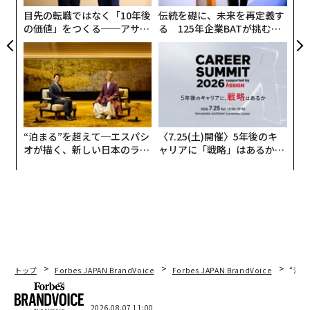
を満たすのに十分でない場合—に限定されている理由の
全
目先の転職ではなく「10年後
伝統を礎に、未来を再定義す
一つだ。
の価値」をつくる──アサイ
る 125年企業BATが挑むス
ンの長期伴走型支援とは
モークレスな未来
そして2022年のGLP-1薬剤の
一時的な不足
の間に、最初
の調剤版が市場に出回った。
その不足は解消された。それにもかかわらず、多くの企
業が調剤GLP-1薬剤の製造と販売を続けている—時に悲
惨な結果をもたらしている。7月31日時点で、FDAは調
“泊まる”を超えて─エスパシ
〈7.25(土)開催〉5年後のキ
オが描く、新しい日本のラグ
ャリアに「戦略」はあるか。
剤GLP-1薬剤に関連する有害事象の
1000件以上の報告
を
ジュアリー（中編）
トップエグゼクティブのキャ
受けている。
リアに触れる1日│CAREER S
UMMIT 2026
模造GLP-1薬剤の蔓延は、より大きな問題の一部だ—中
国からの偽造薬の絶え間ない流入である。そして薬だけ
ではない。近年、中国からの偽造フェンタニルが進行中
のオピオイド危機をさらに悪化させている。
トップ
Forbes JAPAN BrandVoice
Forbes JAPAN BrandVoice
“泊
トランプ大統領は、中国に対して厳しい姿勢をとるとい
う公約によって、ホワイトハウスを奪還した。調剤GLP-
2026.08.07 11:00