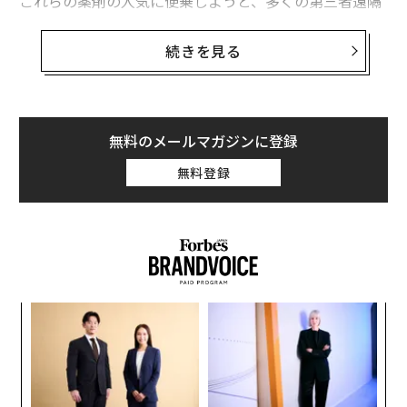
これらの薬剤の人気に便乗しようと、多くの第三者遠隔
医療企業やオンライン薬局が
未承認の「調剤」バージョン
を販売している—その多く
続きを見る
は中国から輸入された潜在的に有害な成分で作られてい
る。
その結果、安全で検査済みの減量治療薬を購入している
無料のメールマガジンに登録
と信じている無数のアメリカ人が、実際には健康を危険
無料登録
にさらしている。立法者や規制当局が対策を講じるべき
時だ。
調剤薬は従来の製造医薬品とは異なり、薬剤師などが特
定の医薬品の成分を使用してカスタムメイドで作られ
る。そのため、
米食品医薬品局（FDA）
の規制当局によ
な
る承認を受けていない。
術
た
これが、調剤が通常、特別な状況—例えば、標準的な医
内
ア
グ
薬品に耐えられない患者や、正規品の供給が患者の需要
実