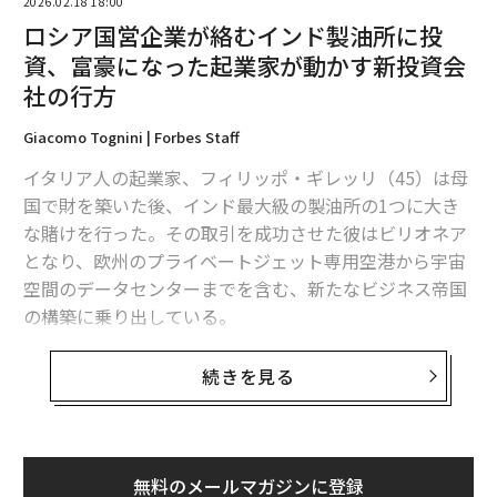
2026.02.18 18:00
認識する
ロシア国営企業が絡むインド製油所に投
資、富豪になった起業家が動かす新投資会
どのような買収においても、数字を理解することは物語
社の行方
の半分に過ぎない。特に小規模企業にとって、文化的な
一致は同様に重要である。文化的精査とは、企業価値を
Giacomo Tognini | Forbes Staff
記載したスライドデッキを確認することではなく、2つ
イタリア人の起業家、フィリッポ・ギレッリ（45）は母
の組織が運営方法や顧客サービスに関するビジョンを本
国で財を築いた後、インド最大級の製油所の1つに大き
当に共有しているかどうかを評価することだ。彼らは成
な賭けを行った。その取引を成功させた彼はビリオネア
功を同じように定義しているか？チームに同様の権限を
となり、欧州のプライベートジェット専用空港から宇宙
与えているか？透明性、スピード、イノベーションなど
空間のデータセンターまでを含む、新たなビジネス帝国
の原則で一致しているか？
の構築に乗り出している。
これはリーダーシップから始まる。創業者や経営幹部
インドの「ナヤラ・エナジー」製油所への投資
は、目の前のチャンスだけでなく、チームがそこにどの
続きを見る
で資産約2295億円を構築
ようにたどり着きたいかについても同じ考えを持つべき
だ。統合の本質は、一方の企業がもう一方を吸収するこ
2025年春のよく晴れた日の午後、モナコのオフィスから
とではなく、より多くの価値を引き出す方法で強みを組
オンライン取材に応じたフィリッポ・ギレッリは、ノー
み合わせることにある。この哲学が統合計画の構造を導
無料のメールマガジンに登録
トパソコンの画面に、地中海の景色を映してみせた。