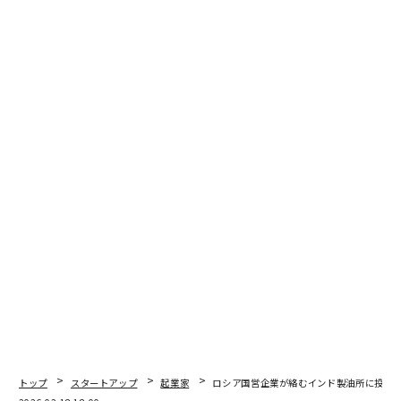
ようにしてより大きな全体を形成するのか？
パートナーシップは、構築と買収の間のスマートな中間
路線となり得る。買収に伴う資本需要なしに、スピード
と専門知識を提供できる。しかし、パートナーシップは
ビジョンの競合という課題をもたらす可能性がある。特
に複数のベンダーのパッチワークが必要な場合、ソリュ
ーションを共同配置することで顧客体験を向上させるこ
とができる。
資本が利用可能で、合併や買収が顧客の最善の利益にな
る場合、このアプローチは成長につながる可能性がある
が、最終的には両事業を統合し、それに応じて規模を拡
大する運用能力があるかどうかに成功がかかっている。
最良のM&A判断は、参入コストだけでなく、実行の複雑
さも考慮に入れる。
トップ
スタートアップ
起業家
ロシア国営企業が絡むインド製油所に投資
共通点と相違点は何か？文化的精査の重要性を