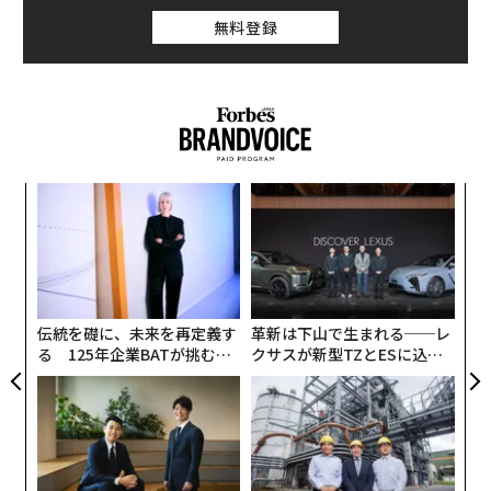
くべきだ。
「ここにはもう5年以上住んでいる。とても便利な拠点
無料登録
だ」と彼は明るい声で語り、ロンドン、ニューヨーク、
チームをどのように連携させるか？意図を持っ
ドバイなどの都市を仕事で頻繁に訪れていると述べた。
て統合する
その3カ月後、ギレッリはロンドンからフォーブスの取
段階的な統合により、チームは必要に応じて迅速に動き
材に応じた。「ローマの大学を卒業後、私はアフリカに
ながら、複雑な領域ではより慎重に調整することができ
渡った」と彼は振り返った。ギニアやマリなど、インフ
る。人事、法務、IT、運営、そして両組織の従業員を含
挑
ラ関連のエンジニアリング事業に携わり始めた国々の名
む機能横断的なチームは、何が緊急で、何が待てるの
よっ
PA
も挙げた。
か、そしてどこで顧客価値を引き出せるかを定義するの
“
に役立つ。また、このプロセスが注意と目的を持って主
シ
導されていることを組織の残りの部分に示すシグナルに
グ
もなる。
伝統を礎に、未来を再定義す
革新は下山で生まれる──レ
る 125年企業BATが挑むス
クサスが新型TZとESに込め
モークレスな未来
た「DISCOVER」の哲学
明確で一貫したコミュニケーションは不可欠だ。リーダ
ーは、合併の目的を中心にチームを結集させる共有ビジ
ョンを積極的かつ繰り返し明確に伝える必要がある。こ
れは変化を発表することではなく、人々がそれを理解し
信じるのを助けることだ。従業員が自分の役割がより大