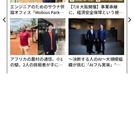
エンジニアのためのサウナ併
【7/8 大阪開催】事業承継
これは特に、私の会社が事業展開している製薬業界のよ
設オフィス「Mobius Park」
に、経済安全保障という視点
がオープン──タマディック
が加わるとき──経営者が問
うな市場で顕著である。製薬会社は、仲介業者、流通業
が健康経営を徹底する理由
われる新たな判断軸
者、薬剤給付管理者、支払者、薬局などの複雑なネット
ワークによって、特定の薬を服用している人や、その効
果がどの程度あるのかを把握することが難しくなってい
る。このギャップは患者の治療結果と、製造業者が意味
のある臨床サポートを提供する能力に影響を与える。最
アフリカの農村の通信、小1
〜決断する人のAI〜大規模組
近の買収を検討する際、我々は顧客である製薬会社や医
の壁。2人の挑戦者が手にし
織が挑む「AIフル実装」“使
療機器メーカーと、この取引が彼らのニーズにどう対応
た「次なる武器」
う”企業から“動く”企業へ【N
TTドコモビジネス×PwC】
するかに徹底的に焦点を当てた。
成長を目指す企業は、顧客の問題解決に集中し続けるべ
きだ。顧客ニーズに効果的に対応する企業は、ビジネス
上の恩恵を享受できる。
買収するかしないか？それは質問の一部に過ぎ
ない