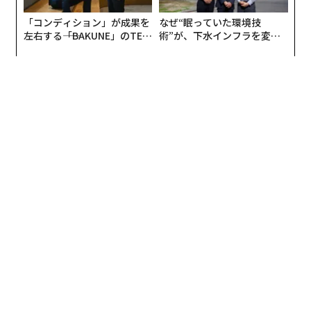
きな全体にどのように貢献するかを理解すると、信頼と
「コンディション」が成果を
なぜ“眠っていた環境技
モチベーションが構築される。
左右する――「BAKUNE」のTEN
術”が、下水インフラを変え
TIALが支える「挑戦者の明
たのか──産総研×月島JFE
日」
アクアソリューションの10年
連携は日常業務にも影響する。各組織の働き方を採用す
ることで、従業員はより迅速に問題を解決し、より効果
的に顧客にサービスを提供できる。このアプローチはま
た従業員に権限を与え、より積極的に関与し、企業の約
束を果たすのに適した立場に立たせる。
成功の定義に苦労している？重要なことを測定
する
統合における成功は、コスト削減や収益成長などの財務
指標を超えるものだ。小規模企業にとって、真の成功は
顧客と従業員の両方に創出される価値によって定義され
る。これは、統合された組織が顧客体験をどれだけ向上
翻訳＝上田裕資
させ、スタッフが最高のパフォーマンスを発揮できるよ
う支援しているかを評価することを意味する。重要な問