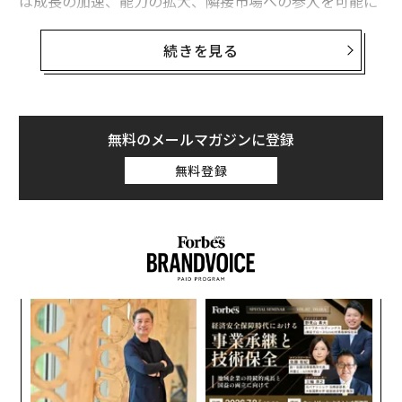
は成長の加速、能力の拡大、隣接市場への参入を可能に
する。そこには確かな機会があるが、同時にリスクも存
在する。
続きを見る
失敗した投資から回復できる余力を持つ大企業とは異な
り、小規模企業はより厳格な規律のもとで運営しなけれ
ばならない。取引の成功、そして多くの場合、企業の将
無料のメールマガジンに登録
来の成功は、取引そのものと同様に統合計画にかかって
無料登録
いる。非有機的成長を正しく実現するには、経営者は長
期的な事業戦略と顧客ニーズを深く理解した上でM&Aに
取り組む必要がある。
どのように成長するか？製品やサービスではな
く、顧客の課題から始める
内
多くの企業は自社の製品やサービスに焦点を当ててい
グ
実
る。これは良い戦略のように思えるが、新機能の導入に
「
全
熱中するあまり、実際に顧客のために解決すべき問題を
─
見失ってしまうことがある。
ら