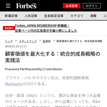
会員登録
ログイン
新着記事
人気記事
会員限定記事
カテゴリ
連載
コ
Forbes JAPAN MEMBERSHIP 新機能｜
NEWS
記事ページ内の広告表示を最小限にしました
トップ
スタートアップ
起業家
顧客価値を最大化する：統合的成長戦略の
2026.02.18 12:17
顧客価値を最大化する：統合的成長戦略の
実践法
Prasanna Parthasarathy | Contributor
プラサナ・パルタサラティ氏は、非営利調剤薬局
Medvantx
のCEOである。
合併・買収（M&A）というと、潤沢な資金を持つ大企業
のイメージがある。しかし、中小企業にとっても、M&A