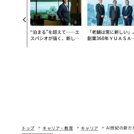
“泊まる”を超えて──エ
「老舗は常に新しい」
スパシオが描く、新しい
創業360年ＹＵＡＳＡ
日本のラグジュアリー
カクシンCEO田尻望が
（前編）
る、AIを超える人の価
トップ
キャリア・教育
キャリア
AI世紀の新