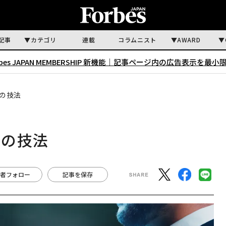
記事
カテゴリ
連載
コラムニスト
AWARD
rbes JAPAN MEMBERSHIP 新機能｜
記事ページ内の広告表示を最小
の技法
つの技法
者フォロー
記事を保存