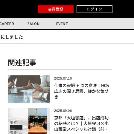
会員登録
ログイン
CAREER
SALON
EVENT
限にしました
関連記事
2025.07.10
仕事の報酬 五つの意味：田坂
広志の深き思索、静かな気づ
き
2025.09.06
京都「大垣書店」、出店成功
の秘訣とは？｜大垣守可×小
山薫堂スペシャル対談（前