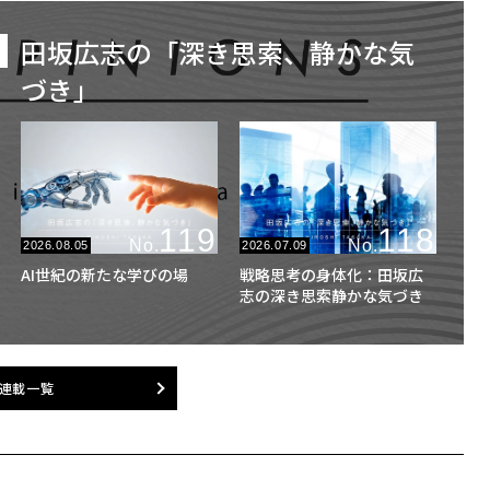
田坂広志の「深き思索、静かな気
づき」
119
118
No.
No.
2026.08.05
2026.07.09
AI世紀の新たな学びの場
戦略思考の身体化：田坂広
志の深き思索静かな気づき
連載一覧