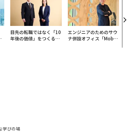
模組
装」
く”
ビジ
。
目先の転職ではなく「10
エンジニアのためのサウ
と
年後の価値」をつくる─
ナ併設オフィス「Mobiu
語
─アサインの長期伴走型
s Park」がオープン──
値
支援とは
タマディックが健康経営
を徹底する理由
たな学びの場