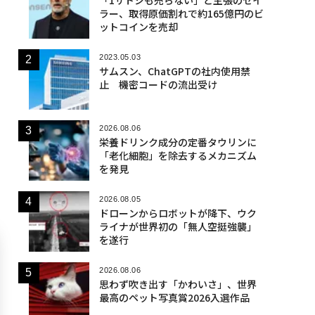
ラー、取得原価割れで約165億円のビ
ットコインを売却
2023.05.03
サムスン、ChatGPTの社内使用禁
止 機密コードの流出受け
2026.08.06
栄養ドリンク成分の定番タウリンに
「老化細胞」を除去するメカニズム
を発見
2026.08.05
ドローンからロボットが降下、ウク
ライナが世界初の「無人空挺強襲」
を遂行
2026.08.06
思わず吹き出す「かわいさ」、世界
最高のペット写真賞2026入選作品