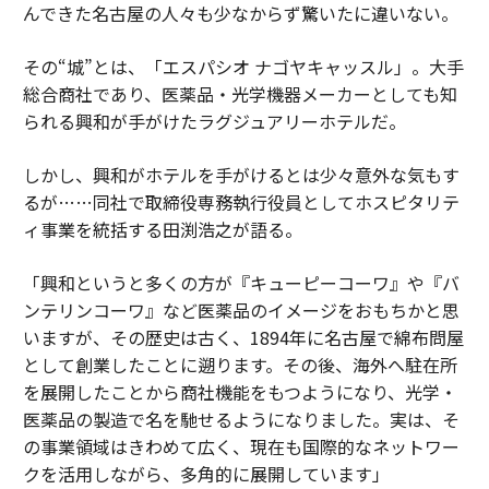
んできた名古屋の人々も少なからず驚いたに違いない。
その“城”とは、「エスパシオ ナゴヤキャッスル」。大手
総合商社であり、医薬品・光学機器メーカーとしても知
られる興和が手がけたラグジュアリーホテルだ。
しかし、興和がホテルを手がけるとは少々意外な気もす
るが……同社で取締役専務執行役員としてホスピタリテ
ィ事業を統括する田渕浩之が語る。
「興和というと多くの方が『キューピーコーワ』や『バ
ンテリンコーワ』など医薬品のイメージをおもちかと思
いますが、その歴史は古く、1894年に名古屋で綿布問屋
として創業したことに遡ります。その後、海外へ駐在所
を展開したことから商社機能をもつようになり、光学・
医薬品の製造で名を馳せるようになりました。実は、そ
の事業領域はきわめて広く、現在も国際的なネットワー
クを活用しながら、多角的に展開しています」