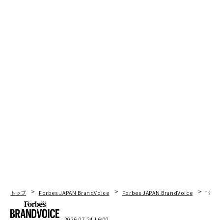
関連記事
AIによる動物視点で人間社会の真実を語る「いのしか新聞」
クマに遭遇しないためのクマ避けアプリ
クマやイノシシ、不審者をAI技術で検知して撃退
水田監視ロボ「雷鳥3号」 放水で害獣を追い払う
増えすぎたイノシシと農作物被害、捕獲したのに被害は……
タグ：
環境問題
事故
自然
気象/気象現象
トップ
Forbes JAPAN BrandVoice
Forbes JAPAN BrandVoice
“泊
2026.07.24 16:00