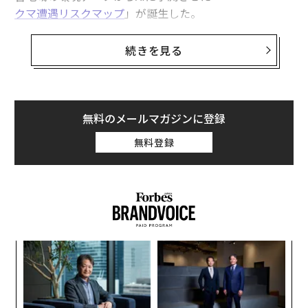
クマ遭遇リスクマップ
」が誕生した。
続きを見る
無料のメールマガジンに登録
無料登録
〜
金
個
ア
ェ
の