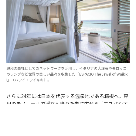
興和の商社としてのネットワークを活用し、イタリアの大理石やモロッコ
のランプなど世界の美しい品々を収集した「ESPACIO The Jewel of Waikik
i」（ハワイ・ワイキキ）。
さらに24年には日本を代表する温泉地である箱根へ。専
用のモノレールで渓谷へ降りた先に広がる「エスパシオ
箱根迎賓館 麟鳳亀龍」である。
「ここはかつて豊臣秀吉が小田原の北条氏を征伐した際
に、奥州から参じた伊達政宗が湯治したという逸話もあ