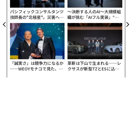
た
パシフィックコンサルタンツ
〜決断する人のAI〜大規模組
お天気ナビゲータ「クマ遭遇リスクマップ」より。
技師長の"北極星"。災害への
織が挑む「AIフル実装」“使
無力感を乗り越え見つけた、
う”企業から“動く”企業へ【N
防災一筋20年の答え
TTドコモビジネス×PwC】
気象関連事業を展開する日本気象は「気象予測で培った
高度なデータ解析技術」を応用して、地域の植生、地
形、気候などの多様な環境データを、自治体が公表して
いる過去のクマ情報と組み合わせた機械学習モデルを構
築。クマが出やすい環境パターンをAIに学習させた。そ
「誠実さ」は競争力になるか
革新は下山で生まれる──レ
うして、250mメッシュという高解像度でクマとの遭遇
──WEOYモナコで見た、く
クサスが新型TZとESに込め
リスクを評価したマップを作成し、同社の「お天気ナビ
ら寿司の経営哲学
た「DISCOVER」の哲学
ゲータ」のサイトで公開した。