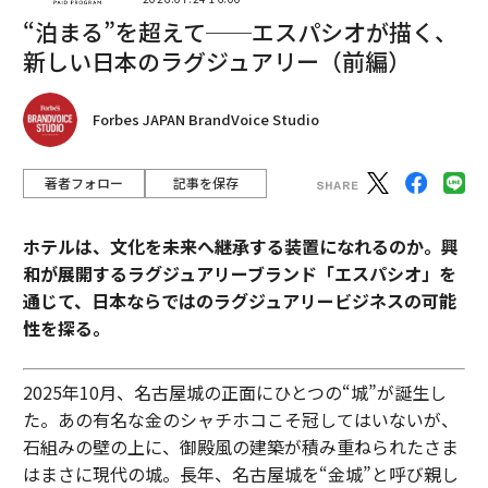
“泊まる”を超えて──エスパシオが描く、
advertisement
新しい日本のラグジュアリー（前編）
Forbes JAPAN BrandVoice Studio
著者フォロー
記事を保存
ホテルは、文化を未来へ継承する装置になれるのか。興
和が展開するラグジュアリーブランド「エスパシオ」を
通じて、日本ならではのラグジュアリービジネスの可能
性を探る。
2025年10月、名古屋城の正面にひとつの“城”が誕生し
た。あの有名な金のシャチホコこそ冠してはいないが、
石組みの壁の上に、御殿風の建築が積み重ねられたさま
はまさに現代の城。長年、名古屋城を“金城”と呼び親し