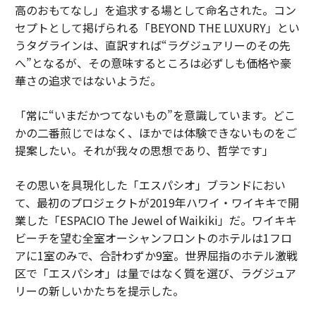
高のおもてなし」を追求する場として命名された。コン
セプトとして掲げられる「BEYOND THE LUXURY」とい
うタグラインは、直訳すれば“ラグジュアリーのその先
へ”となるが、その意味するところは必ずしも価格や豪
華さの追求ではないようだ。
「常に“いまだかつてないもの”を意識しています。どこ
かの二番煎じではなく、ほかでは体験できないものをご
提案したい。それが我々の思想であり、哲学です」
その思いを具現化した「エスパシオ」ブランドにおい
て、最初のプロジェクトが2019年ハワイ・ワイキキで開
業した「ESPACIO The Jewel of Waikiki」だ。ワイキキ
ビーチを望む全室オーシャンフロントのホテルは1フロ
アに1室のみで、合計わずか9室。世界屈指のホテル激戦
区で「エスパシオ」は量ではなく質を選び、ラグジュア
リーの新しいかたちを提示した。