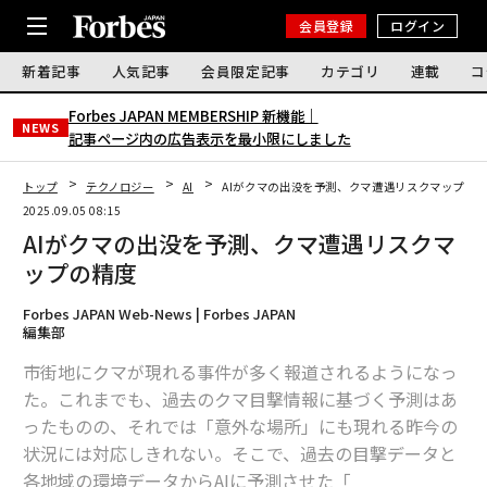
会員登録
ログイン
新着記事
人気記事
会員限定記事
カテゴリ
連載
コ
Forbes JAPAN MEMBERSHIP 新機能｜
NEWS
記事ページ内の広告表示を最小限にしました
トップ
テクノロジー
AI
AIがクマの出没を予測、クマ遭遇リスクマップの
2025.09.05 08:15
AIがクマの出没を予測、クマ遭遇リスクマ
ップの精度
Forbes JAPAN Web-News | Forbes JAPAN
編集部
市街地にクマが現れる事件が多く報道されるようになっ
た。これまでも、過去のクマ目撃情報に基づく予測はあ
ったものの、それでは「意外な場所」にも現れる昨今の
状況には対応しきれない。そこで、過去の目撃データと
各地域の環境データからAIに予測させた「