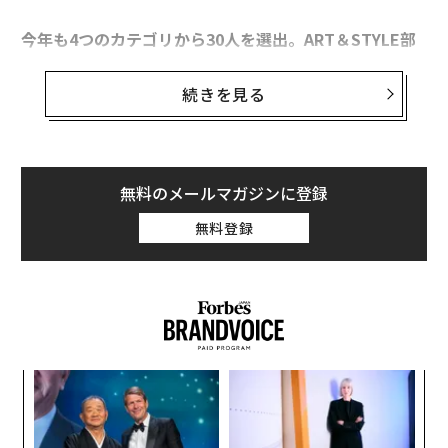
今年も4つのカテゴリから30人を選出。ART＆STYLE部
門の受賞者のひとりが、アニメーターのけろりらだ。
『ぼっち・ざ・ろっく！』などのヒット作を手がけ、い
続きを見る
ま勢いに乗る彼が、20代にしてすでに視線を向けている
のは、アニメーター育成を通じて切り拓くさらなる日本
アニメの可能性だ。
無料のメールマガジンに登録
現在、日本のアニメの世界的な市場規模は3兆3465億円
無料登録
（日本動画協会「アニメ産業リポート2024」）と右肩上
がり。ジャパン・クオリティを支えるアニメーターのな
かでも、生き生きとした表情や演出でキャラクターに命
を吹き込むとして同業者からも信頼が厚いのがけろりら
だ。
創に
“
出世作は、陰キャな女子高生がライブハウスでのバンド
 JA
オ
活動に挑むアニメ『ぼっち・ざ・ろっく！』（原作：は
ジ
〜
まじあき／2022年秋放送）。キャラクターデザインと総