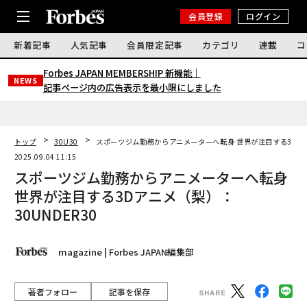
会員登録
ログイン
新着記事
人気記事
会員限定記事
カテゴリ
連載
コ
Forbes JAPAN MEMBERSHIP 新機能｜
NEWS
記事ページ内の広告表示を最小限にしました
トップ
30U30
スポーツジム勤務からアニメーターへ転身 世界が注目する3Dアニ
2025.09.04 11:15
スポーツジム勤務からアニメーターへ転身
世界が注目する3Dアニメ（梨）：
30UNDER30
magazine | Forbes JAPAN編集部
著者フォロー
記事を保存