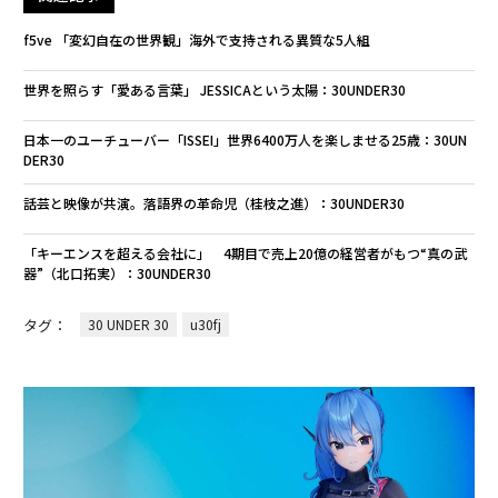
f5ve 「変幻自在の世界観」海外で支持される異質な5人組
世界を照らす「愛ある言葉」 JESSICAという太陽：30UNDER30
日本一のユーチューバー「ISSEI」世界6400万人を楽しませる25歳：30UN
DER30
話芸と映像が共演。落語界の革命児（桂枝之進）：30UNDER30
「キーエンスを超える会社に」 4期目で売上20億の経営者がもつ“真の武
器”（北口拓実）：30UNDER30
タグ：
30 UNDER 30
u30fj