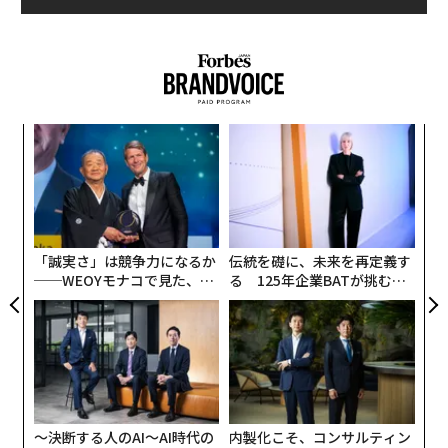
創に
“
 JA
オ
ジ
〜
織
う
T
「誠実さ」は競争力になるか
伝統を礎に、未来を再定義す
──WEOYモナコで見た、く
る 125年企業BATが挑むス
ら寿司の経営哲学
モークレスな未来
〜決断する人のAI〜AI時代の
内製化こそ、コンサルティン