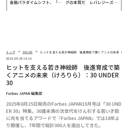
金融パラダイムシフト、「超
グの本質だ レバレジーズが
個別化」の核心 【MUFG×ウ
実践する、次世代ファームの
ェルスナビ×PwC】
全貌
トップ
30U30
ヒットを支える若き神絵師 後進育成で築くアニメの未来（けろりら）
2025.09.29 14:15
ヒットを支える若き神絵師 後進育成で築
くアニメの未来（けろりら）：30 UNDER
30
Forbes JAPAN 編集部
2025年8月25日発売のForbes JAPAN10月号は「30 UND
ER 30」特集。30歳未満の次世代をけん引する若い才能
に光を当てるアワードで『Forbes JAPAN』では18年よ
り開催し、7年間で総計300人を選出してきた。