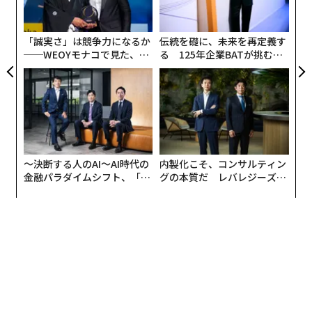
織
作画監督を務めた本作は大ヒットを記録し、2023年には
う
T
米国のアニメサイト『Anime Treding』が発表したアワ
「誠実さ」は競争力になるか
伝統を礎に、未来を再定義す
ードで大賞「ANIME OF THE YEAR」を含む当時史上最多
──WEOYモナコで見た、く
る 125年企業BATが挑むス
8部門を受賞した。
ら寿司の経営哲学
モークレスな未来
アニメーターを志し、見よう見まねでこなす
日々
幼少期から、日本画を描く父の身の回りには常に本格的
な画材があり、自然に絵を描く環境にあった。美術の時
〜決断する人のAI〜AI時代の
内製化こそ、コンサルティン
金融パラダイムシフト、「超
グの本質だ レバレジーズが
間に先生に褒められ、友達に「絵、描いてよ」と頼まれ
個別化」の核心 【MUFG×ウ
実践する、次世代ファームの
るのが嬉しくて絵を描き続けたが、それが仕事になると
ェルスナビ×PwC】
全貌
は思っていなかった。
デザイン系の大学に進学したものの、すぐに退学。アル
バイトをしながらインターネット上で作品を発表する
日々を送った。そんな折に訪れたイラストレーターのイ
ベントがひとつの転機となる。