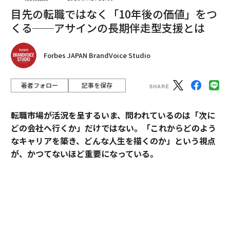
目先の転職ではなく「10年後の価値」をつ
くる──アサインの長期伴走型支援とは
Forbes JAPAN BrandVoice Studio
著者フォロー
記事を保存
編集＝上田裕資
転職市場が活況を呈するいま、問われているのは「次に
どの会社へ行くか」だけではない。「これからどのよう
なキャリアを築き、どんな人生を描くのか」という視点
2026年9月号発売中
が、かつてないほど重要になっている。
そうした時代において、目先の転職成功にとどまらず、
最新号の購入はこちらから
中長期のキャリア形成に伴走する支援を掲げるのがアサ
インだ。
メンバーシップに登録する
その支援を体現するのが、卓越した実績と高い専門性を