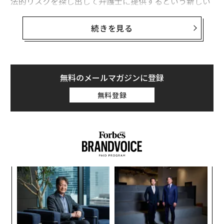
法的リスクを探し出して弁護士に提供するという新しい
ビジネスで急成長している。成功報酬の一部を得る仕組
みは収益源となる一方、一部の弁護士からは「非弁護士
続きを見る
が弁護士報酬に関与するのは不適切だ」として倫理的な
議論も巻き起こしている。
AIが発見した出会い系アプリ訴訟
無料のメールマガジンに登録
2021年に起こされた出会い系アプリ「Bumble（バンブ
無料登録
ル）」を相手取る訴訟は、一見するとありふれたデータ
プライバシー案件のように見えた。同社は、米国人の顔
スキャンを同意なしに収集・保存したとして、イリノイ
州で訴訟を起こされた。このような行為は、イリノイ州
では違法とされている。
な
Bumbleは、この主張を否定したが、最終的に4000万ド
術
た
ル（約59億円）の和解金支払いに合意した。その結果、
“
ア
数千人のアプリの利用者が約1900ドル（約27万9300
シ
グ
円）ずつの補償を受け取り、原告側の弁護士たちは、14