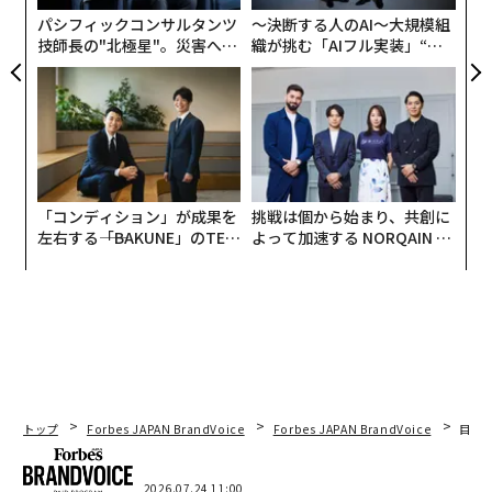
00万ドル（約21億円）というさらに大きな利益を手にし
パシフィックコンサルタンツ
〜決断する人のAI〜大規模組
た。
技師長の"北極星"。災害への
織が挑む「AIフル実装」“使
無力感を乗り越え見つけた、
う”企業から“動く”企業へ【N
防災一筋20年の答え
TTドコモビジネス×PwC】
「コンディション」が成果を
挑戦は個から始まり、共創に
左右する――「BAKUNE」のTEN
よって加速する NORQAIN JA
TIALが支える「挑戦者の明
PAN 特別座談会
日」
トップ
Forbes JAPAN BrandVoice
Forbes JAPAN BrandVoice
目先
2026.07.24 11:00