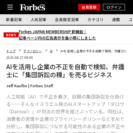
会員登録
ログイン
新着記事
人気記事
会員限定記事
カテゴリ
連載
コ
Forbes JAPAN MEMBERSHIP 新機能｜
NEWS
記事ページ内の広告表示を最小限にしました
トップ
テクノロジー
AI
AIを活用し企業の不正を自動で検知、弁護士に「
2025.08.27 08:00
AIを活用し企業の不正を自動で検知、弁護
士に「集団訴訟の種」を売るビジネス
Jeff Kauflin | Forbes Staff
人工知能（AI）で不正を暴き、巨額の集団訴訟を仕掛け
る──そんなイスラエル発のAIスタートアップ「ダロウ
（Darrow）」が司法の世界を揺さぶっている。同社は、
消費者の苦情や企業のプライバシーポリシーなどをAIで
分析し、集団訴訟につながる可能性のある企業の不正や