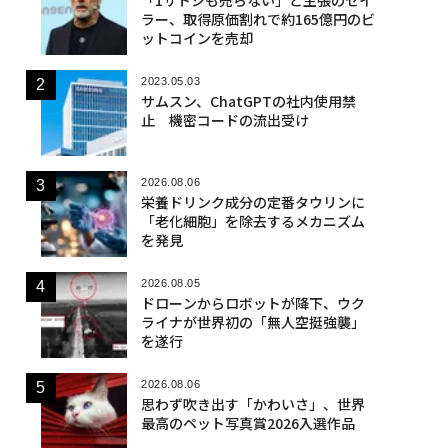
ラー、取得原価割れで約165億円のビ
ットコインを売却
2023.05.03
サムスン、ChatGPTの社内使用禁
止 機密コードの流出受け
2026.08.06
栄養ドリンク成分の定番タウリンに
「老化細胞」を除去するメカニズム
を発見
2026.08.05
ドローンからロボットが降下、ウク
ライナが世界初の「無人空挺強襲」
を遂行
2026.08.06
思わず吹き出す「かわいさ」、世界
最高のペット写真賞2026入選作品