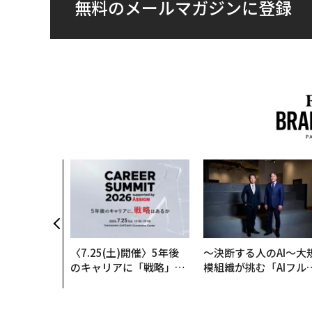
無料のメールマガジンに登録
〈7.25(土)開催〉5年後
〜決断する人のAI〜大
のキャリアに「戦略」は
模組織が挑む「AIフル
あるか。トップエグゼク
装」“使う”企業から“
ティブのキャリアに触れ
く”企業へ【NTTドコ
る1日│CAREER SUMMI
ビジネス×PwC】