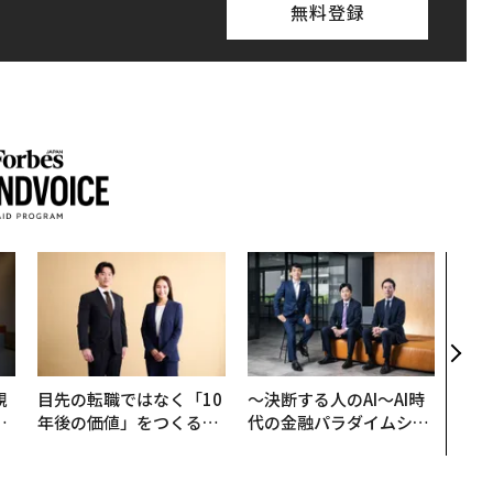
無料登録
「老
創業
カク
る、
規
目先の転職ではなく「10
〜決断する人のAI〜AI時
実
年後の価値」をつくる─
代の金融パラダイムシフ
動
─アサインの長期伴走型
ト、「超個別化」の核心
モ
支援とは
【MUFG×ウェルスナビ
×PwC】