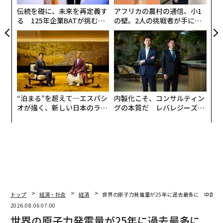
は、米国の説得だけによるものではない。むしろ、これ
伝統を礎に、未来を再定義す
アフリカの農村の通信、小1
は数十年ぶりに原子力発電への関心を強めているEUとの
る 125年企業BATが挑むス
の壁。2人の挑戦者が手にし
協力を示すものだ。
モークレスな未来
た「次なる武器」
原子力発電を見直し始めた欧州
欧州諸国の原子力に対する姿勢は歴史的に分断してお
り、反原子力の声が最も大きいように思われがちだっ
た。オーストリアでは首都ウィーン近郊にすでに原子炉
“泊まる”を超えて─エスパシ
内製化こそ、コンサルティン
が建設されていたにもかかわらず、1978年の国民投票で
オが描く、新しい日本のラグ
グの本質だ レバレジーズが
ジュアリー（中編）
実践する、次世代ファームの
反対派が上回ったことから、同国唯一の原子炉が稼働に
全貌
至ることはなかった。マルタ、キプロス、アイルランド
も非原子力政策を維持している。大規模な原子力発電所
を有するスイスはEU非加盟だが、2017年の国民投票で
原子力から段階的に撤退することを決定した。ドイツは
2023年に原子力発電所の段階的な閉鎖を完了し、福島第
一原子力発電所事故を受けて開始された政治プロジェク
トップ
経済・社会
経済
世界の原子力発電量が25年に過去最多に 中国が
トの最終章を締めくくった。ところが同国は最近、小型
2026.08.06 07:00
世界の原子力発電量が25年に過去最多に
モジュール炉（SMR）と核融合を再検討すると表明し、