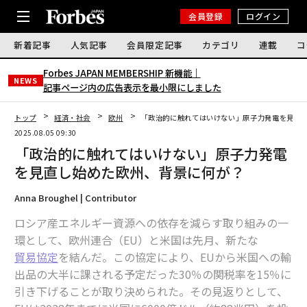
会員登録
ログイン
新着記事
人気記事
会員限定記事
カテゴリ
連載
コ
Forbes JAPAN MEMBERSHIP 新機能｜
NEWS
記事ページ内の広告表示を最小限にしました
トップ
経済・社会
欧州
「政治的に触れてはいけない」原子力発電を見直
2025.08.05 09:30
「政治的に触れてはいけない」原子力発電
を見直し始めた欧州、背景に何が？
Anna Broughel | Contributor
ロシア産エネルギー資源への依存を減らす取り組みの一
環として、欧州連合（EU）と米国は先月、新たな
貿易協定
を結んだ。この協定により、EUから米国への輸
出品の大半に課される予定だった30％の関税率を15％に
引き下げることが取り決められた。その見返りとして、