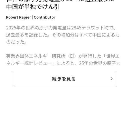
原子力からの完全撤退の姿勢は疑問視されている。だ
中国が単独でけん引
が、法律上の変更はなく、閉鎖された原子力発電所が再
Robert Rapier | Contributor
開されることはない。
2025年の世界の原子力発電量は2845テラワット時で、
過去最多を記録した。その増加分はすべて中国によるも
のだった。
英業界団体エネルギー研究所（EI）が発行した「世界エ
ネルギー統計レビュー」によると、25年の世界の原子力
発電量は前年比1.3％、30テラワット時増加した。中国
の増加分は34テラワット時を超えたため、同国を除け
続きを見る
ば、世界の原子力発電量は減少したことになる。
この数字は「世界的な原子力ルネッサンス」という大ま
かな主張より、業界の実情をより的確に捉えている。原
子力発電量は増加しているものの、拡大は特定の国に集
中している。米国は引き続き世界最多の原子力発電所を
稼働させているが、中国は急速にその差を縮めている。