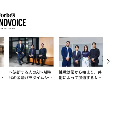
〈7
のキ
ある
ティ
る1日
T 20
、
〜決断する人のAI〜AI時
挑戦は個から始まり、共
が
代の金融パラダイムシフ
創によって加速する NOR
」
ト、「超個別化」の核心
QAIN JAPAN 特別座談会
【MUFG×ウェルスナビ
×PwC】