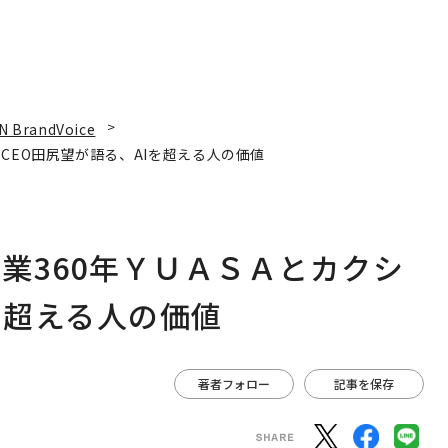
N BrandVoice
CEO田尻望が語る、AIを超える人の価値
業360年ＹＵＡＳＡとカクシ
を超える人の価値
著者フォロー
記事を保存