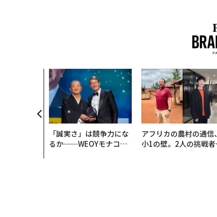
「誠実さ」は競争力にな
アフリカの農村の通信
るか──WEOYモナコで
小1の壁。2人の挑戦者
見た、くら寿司の経営哲
手にした「次なる武器
学