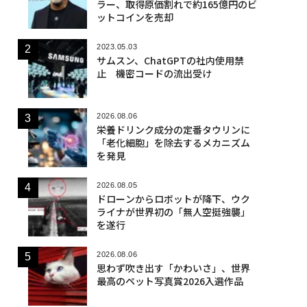
ラー、取得原価割れで約165億円のビ
ットコインを売却
2023.05.03
サムスン、ChatGPTの社内使用禁
止 機密コードの流出受け
2026.08.06
栄養ドリンク成分の定番タウリンに
「老化細胞」を除去するメカニズム
を発見
2026.08.05
ドローンからロボットが降下、ウク
ライナが世界初の「無人空挺強襲」
を遂行
2026.08.06
思わず吹き出す「かわいさ」、世界
最高のペット写真賞2026入選作品