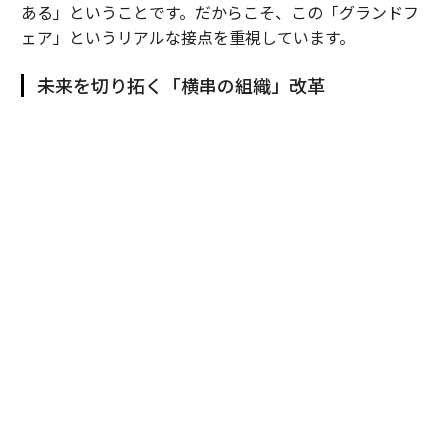
ある」ということです。だからこそ、この「グランドフ
ェア」というリアルな接点を重視しています。
未来を切り拓く「横串の組織」改革
田村
：国内で進化させてきた「グランドフェア」を、20
25年にタイで初開催しました。これは単なる海外展示会
ではなく、我々の総合力を現地で面展開するための強い
意思表示です。
これまでは日系製造業の海外進出に合わせ、「モノづく
り」の領域を中心に事業を展開してきましたが、それだ
けでは限界があります。そこで、住設や建材など国内の
リソースを融合させ、日本で培った総合力をタイでも再
現することを目指したのが、現地の富裕層向け住宅を丸
ごと一軒改装した「ＹＵＡＳＡ ＳＡＫＵＲＡ ＨＯＵＳ
Ｅ」プロジェクトです。