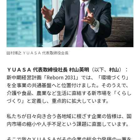
田村博之 ＹＵＡＳＡ 代表取締役会長
ＹＵＡＳＡ 代表取締役社長 村山英明
（以下、
村山
）：
新中期経営計画「Reborn 2031」では、「環境づくり」
を全事業の共通基盤へと位置付けました。そのうえで、
介護や食品、農業など生活に直結する新市場を「くらし
づくり」と定義し、重点的に拡大しています。
私たちが日々向き合う各地域に根ざす企業の皆様は、国
内市場の縮小や人手不足という課題に直面しています。
そこで我々ＹＵＡＳＡがその企業の総合力発揮の一翼を