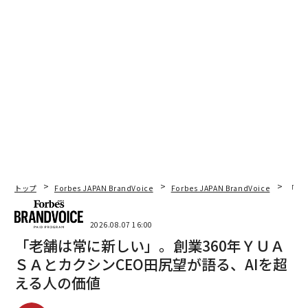
トップ
Forbes JAPAN BrandVoice
Forbes JAPAN BrandVoice
「老
2026.08.07 16:00
「老舗は常に新しい」。創業360年ＹＵＡ
ＳＡとカクシンCEO田尻望が語る、AIを超
える人の価値