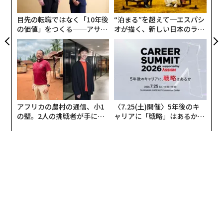
た「
った。
目先の転職ではなく「10年後
“泊まる”を超えて─エスパシ
の価値」をつくる──アサイ
オが描く、新しい日本のラグ
ンの長期伴走型支援とは
ジュアリー（中編）
アフリカの農村の通信、小1
〈7.25(土)開催〉5年後のキ
年代別では、被害にあったのが20代が45.9パーセントと
の壁。2人の挑戦者が手にし
ャリアに「戦略」はあるか。
もっとも多く、60代以上と50代がともに12.5パーセント
た「次なる武器」
トップエグゼクティブのキャ
リアに触れる1日│CAREER S
と少なかった。騙されかけた人は、20代と30代で約56パ
UMMIT 2026
ーセントを占め、60代以上は12.6パーセントともっとも
少ない。
このごろ話題になっている警察官を騙る詐欺が増えてい
ることについては、年齢が下がるほど認知度が低く、20
代では知らない人が約45パーセントにもなる。