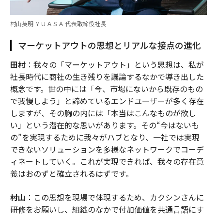
村山英明 ＹＵＡＳＡ 代表取締役社長
マーケットアウトの思想とリアルな接点の進化
田村
：我々の「マーケットアウト」という思想は、私が
社長時代に商社の生き残りを議論するなかで導き出した
概念です。世の中には「今、市場にないから既存のもの
で我慢しよう」と諦めているエンドユーザーが多く存在
しますが、その胸の内には「本当はこんなものが欲し
い」という潜在的な思いがあります。その“今はないも
の”を実現するために我々がハブとなり、一社では実現
できないソリューションを多様なネットワークでコーデ
ィネートしていく。これが実現できれば、我々の存在意
義はおのずと確立されるはずです。
村山
：この思想を現場で体現するため、カクシンさんに
研修をお願いし、組織のなかで付加価値を共通言語にす