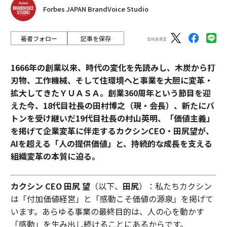
Forbes JAPAN BrandVoice Studio
著者フォロー
記事を保存
1666年の創業以来、時代の変化を先読みし、木炭から打
刃物、工作機械、そして住環境へと事業を大胆に変革・
拡大してきたＹＵＡＳＡ。創業360周年という節目を迎
えた今、18代目社長の田村博之（現・会長）、新たにバ
トンを受け継いだ19代目社長の村山英明、「価値主義」
を掲げて企業変革に伴走するカクシンCEO・田尻望が、
AIを超える「人の提供価値」と、持続的な成長を支える
組織変革の本質に迫る。
カクシン CEO 田尻 望
（以下、
田尻
）：私たちカクシン
は「付加価値経営」と「感動こそ価値の源泉」を掲げて
います。あらゆる事業の最終目的は、人の心を動かす
「感動」を生み出し続けることにあるからです。