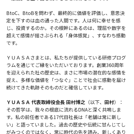
BtoC、BtoBを問わず、最終的に価値を評価し、意思決
定を下すのは血の通った人間です。人は何に幸せを感
じ、投資するのか。その根幹にあるのは、理屈や数字を
超えて感情が揺さぶられる「身体感覚」、すなわち感動
です。
ＹＵＡＳＡさまとは、私たちが提供している研修プログ
ラムを通じてご縁をいただいております。創業360周年
を迎えられた社の歴史は、まさに市場の潜在的な感情を
捉え、多様な価値を「つなぐ」ことで社会に感動を届け
続けてきた軌跡そのものだと確信しています。
ＹＵＡＳＡ 代表取締役会長 田村博之
（以下、
田村
）：
その哲学は、我々の根底に流れるDNAと深く共鳴しま
す。私の前任者である17代目社長は「老舗は常に新し
い」と語っていました。過去の歴史や伝統に甘んじてし
がみつくのではなく、常に時代の先を読み、新しくあり