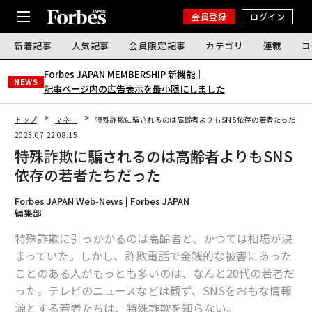
会員登録
ログイン
新着記事
人気記事
会員限定記事
カテゴリ
連載
コ
Forbes JAPAN MEMBERSHIP 新機能｜
NEWS
記事ページ内の広告表示を最小限にしました
トップ
マネー
特殊詐欺に騙されるのは高齢者よりもSNS依存の若者たちだった
2025.07.22 08:15
特殊詐欺に騙されるのは高齢者よりもSNS
依存の若者たちだった
Forbes JAPAN Web-News | Forbes JAPAN
編集部
特殊詐欺に引っかかるのは高齢者と、かつては相場が決
まっていた。しかし、詐欺電話で金銭的な被害にあった
ことのある人がもっとも多いのは、なんと20代の若者だ
った。テレビのニュースなどは観ず、SNSをおもな情報
源とする若者たちは、特殊詐欺を知らない。