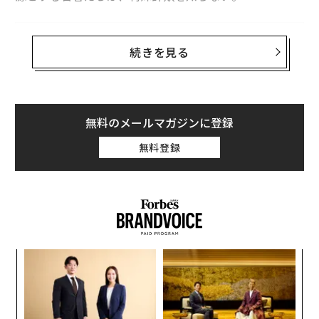
続きを見る
無料のメールマガジンに登録
無料登録
迷惑電話や特殊詐欺などを対象としたセキュリティー技
術を提供するトビラシステムズは、20歳以上の男女1195
人を対象に詐欺電話や不審電話に関するアンケート調査
を実施した。それによると、回答者のうち詐欺電話にあ
伝
って金銭的な被害を受けたことがある人は5.4パーセン
る
モ
ト、被害はないが騙されかけた人は8.6パーセントのあわ
革
せて14パーセント、つまり約7人に1人であることがわか
ク