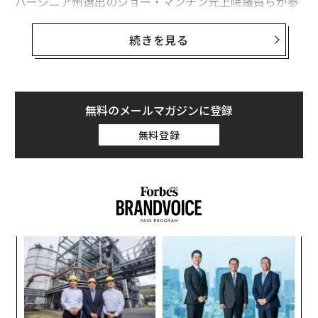
バージニア州選出のジョー・マンチン元上院議員らが参
加したが、彼らの関心を引いたのは、発電用の古典的な
石炭ではなかった。ブルック鉱山に彼らが足を運んだの
続きを見る
は、石炭に含まれる希少なレアアース資源に注目してい
るからだ。
ラマコの会長でCEOのランドール・アトキンスは、今後
無料のメールマガジンに登録
12カ月間で採掘を予定している250万トンの石炭の中
無料登録
に、世界で最も需要の高いレアアースやその他の重要鉱
物が含まれていることを期待している。その鉱物とは具
体的には、ジスプロシウムやネオジム、スカンジウム、
ガリウムなどの物質で、これらは強力な磁石や半導体、
暗視ゴーグル、極超音速ミサイルなどの製造に欠かせな
いものだ。
るか
ア
、く
の
「重要な鉱物とレアアースは、21世紀における石油のよ
た
挑
うな存在だ」と語る弁護士でもある69歳のアトキンス
よっ
は、プライベート・エクイティや投資銀行に加えて不動
PA