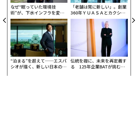
産開発などにも携わってきた経歴を持つ。
なぜ“眠っていた環境技
「老舗は常に新しい」。創業
術”が、下水インフラを変え
360年ＹＵＡＳＡとカクシン
たのか──産総研×月島JFE
CEO田尻望が語る、AIを超え
アクアソリューションの10年
る人の価値
“泊まる”を超えて──エスパ
伝統を礎に、未来を再定義す
シオが描く、新しい日本のラ
る 125年企業BATが挑むス
グジュアリー（前編）
モークレスな未来