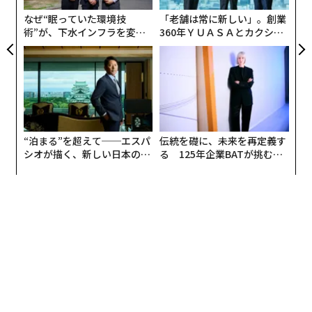
なぜ“眠っていた環境技
「老舗は常に新しい」。創業
術”が、下水インフラを変え
360年ＹＵＡＳＡとカクシン
advertisement
たのか──産総研×月島JFE
CEO田尻望が語る、AIを超え
アクアソリューションの10年
る人の価値
“泊まる”を超えて──エスパ
伝統を礎に、未来を再定義す
シオが描く、新しい日本のラ
る 125年企業BATが挑むス
グジュアリー（前編）
モークレスな未来