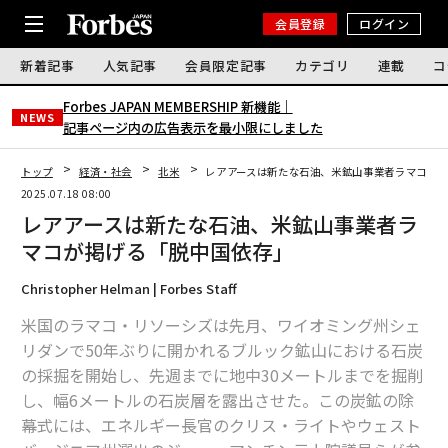
会員登録
ログイン
新着記事
人気記事
会員限定記事
カテゴリ
連載
コ
Forbes JAPAN MEMBERSHIP 新機能｜
NEWS
記事ページ内の広告表示を最小限にしました
トップ
経済・社会
北米
レアアースは新たな石油、米鉱山事業者ラマコが
2025.07.18 08:00
レアアースは新たな石油、米鉱山事業者ラ
マコが掲げる「脱中国依存」
Christopher Helman | Forbes Staff
米国のラマコ・リソーシズは先月、ワイオミング州シェ
リダンで50年ぶりに開かれるブルック鉱山における石炭
の採掘を開始し、先週までに地中30メートルまでを掘削
し、幅6メートルの石炭層を露出させた。この炭鉱の除
幕式には、エネルギー長官のクリス・ライトやウェスト