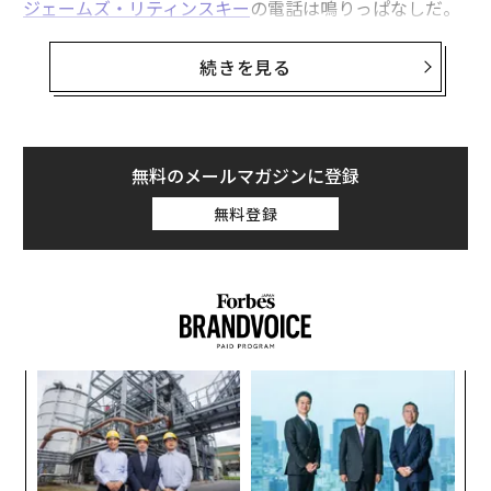
ジェームズ・リティンスキー
の電話は鳴りっぱなしだ。
新たな調達先を探し求める企業からの問い合わせがひっ
関連記事
きりなしにかかってくるのだ。
続きを見る
トランプ関税で「一人勝ち」となるか？ 米国で唯一稼働するレアアース鉱
「切迫感に満ちている。こんなのは初めてだ」とリティ
山
ンスキーはフォーブスに語った。「なかなか凄まじい状
米ウクライナの交渉決裂で宙に浮いた「鉱物資源協定」はどこに向かう？
況だ。わくわくするし──ちょっとひるんでもいる」
無料のメールマガジンに登録
無料登録
中国がレアアース輸出規制を強化 過去の事例から予測する今後の動き
リティンスキーは、カリフォルニア州モハベ砂漠にある
米国で唯一操業中のレアアース鉱山マウンテンパスを経
米ウクライナの交渉決裂で宙に浮いた「鉱物資源協定」はどこに向かう？
営している。ここでは、防衛、自動車、エレクトロニク
ス産業で効率的なモーターの製造に必要とされるネオジ
トランプ大統領が今、ウクライナの鉱物資源を欲しがる理由
ムやプラセオジムなどのレアアースを産出している。
IPO/新規公開株式
ドナルド・トランプ
半導体
中国
るか
ア
アメリカ
エネルギー
レアアース/レアメタル/希土類
、く
の
タグ：
た
研究/研究結果
石炭
マサチューセッツ工科大学/MIT
挑
火力発電
よっ
PA