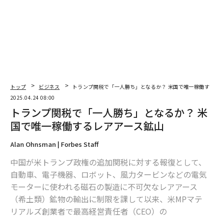
トップ
ビジネス
トランプ関税で「一人勝ち」となるか？ 米国で唯一稼働するレ
編集＝上田裕資
2025.04.24 08:00
トランプ関税で「一人勝ち」となるか？ 米
国で唯一稼働するレアアース鉱山
2026年9月号発売中
Alan Ohnsman | Forbes Staff
最新号の購入はこちらから
中国が米トランプ政権の追加関税に対する報復として、
自動車、電子機器、ロボット、風力タービンなどの電気
モーターに使われる磁石の製造に不可欠なレアアース
メンバーシップに登録する
（希土類）鉱物の輸出に制限を課して以来、米MPマテ
リアルズ創業者で最高経営責任者（CEO）の