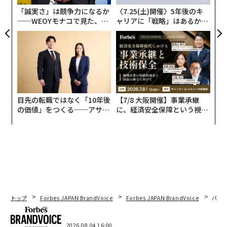
防
「誠実さ」は競争力になるか
〈7.25(土)開催〉5年後のキ
──WEOYモナコで見た、く
ャリアに「戦略」はあるか。
ら寿司の経営哲学
トップエグゼクティブのキャ
リアに触れる1日│CAREER S
UMMIT 2026
目先の転職ではなく「10年後
【7/8 大阪開催】事業承継
の価値」をつくる──アサイ
に、経済安全保障という視点
ンの長期伴走型支援とは
が加わるとき──経営者が問
われる新たな判断軸
トップ
Forbes JAPAN BrandVoice
Forbes JAPAN BrandVoice
パシ
2026.08.04 16:00