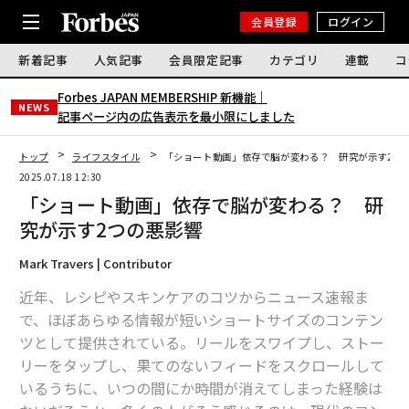
会員登録
ログイン
新着記事
人気記事
会員限定記事
カテゴリ
連載
コ
Forbes JAPAN MEMBERSHIP 新機能｜
NEWS
記事ページ内の広告表示を最小限にしました
トップ
ライフスタイル
「ショート動画」依存で脳が変わる？ 研究が示す2つ
2025.07.18 12:30
「ショート動画」依存で脳が変わる？ 研
究が示す2つの悪影響
Mark Travers | Contributor
近年、レシピやスキンケアのコツからニュース速報ま
で、ほぼあらゆる情報が短いショートサイズのコンテン
ツとして提供されている。リールをスワイプし、ストー
リーをタップし、果てのないフィードをスクロールして
いるうちに、いつの間にか時間が消えてしまった経験は