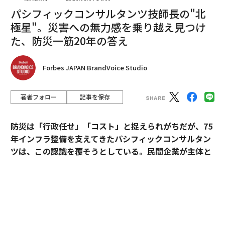
パシフィックコンサルタンツ技師長の"北
翻訳＝酒匂寛
極星"。災害への無力感を乗り越え見つけ
た、防災一筋20年の答え
2026年9月号発売中
Forbes JAPAN BrandVoice Studio
最新号の購入はこちらから
著者フォロー
記事を保存
メンバーシップに登録する
防災は「行政任せ」「コスト」と捉えられがちだが、75
年インフラ整備を支えてきたパシフィックコンサルタン
ツは、この認識を覆そうとしている。民間企業が主体と
なる新たなビジョン「サステナ∞レジリエンス社会」を
提唱。構想の旗振り役となった技師長・平川了治に、自
関連記事
身の思いと共に、ビジョンの要諦を聞いた。
「あのサブスクが無料」は危険、TikTokで拡散の「裏技」はマルウェアを
仕込む
「防災は、企業にとって自分ごとになりきれずにい
バズらないモノは存在しないのも同然、コンテンツを内製する米中小企業