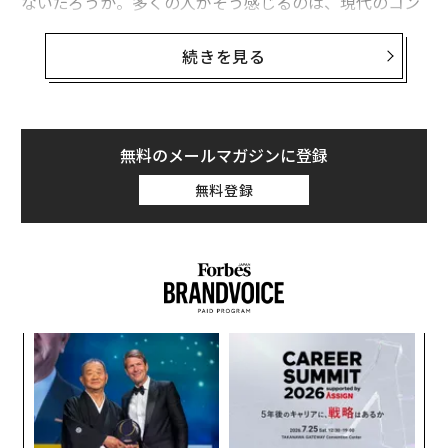
ないだろうか。多くの人がそう感じるのは、現代のコン
テンツが「速く、目が離せない」デザインへと進化した
結果だ。
続きを見る
実際、コンテンツはますます短く、活気に溢れ、そして
中毒性を帯びている。今やほぼすべての業界が、この
「クイックコンテンツ」依存を取り込もうとしており、
無料のメールマガジンに登録
「最初の3秒で注意をつかむか、完全に失うか」が勝負
無料登録
となった。
なかには、数日で消えていく「注目を引くコツ」テンプ
レートやトレンドサイクルに関するコンテンツさえ見つ
けることができる。
A
顧客
pa
パ
な
技
無