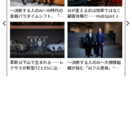
PA
〜決断する人のAI〜AI時代の
AIが変えるのは効率ではなく
金融パラダイムシフト、「超
顧客体験だ──HubSpot Ja
個別化」の核心 【MUFG×ウ
panが語る「Grow Better」
ェルスナビ×PwC】
な組織のつくり方
SNSで他人の写真や動画を見たとき、自分の見た目につ
いてどう感じるかについては、「自分ももっとかわいく
なりたいと前向きに思う」が37%で最も多く、「SNSで
かわいい子ばかり見てしまうと自信がなくなる」が2
革新は下山で生まれる──レ
〜決断する人のAI〜大規模組
8%、「加工された写真と現実の自分との差に落ち込
クサスが新型TZとESに込め
織が挑む「AIフル実装」“使
た「DISCOVER」の哲学
う”企業から“動く”企業へ【N
む」が22%と続いた。ポジティブな回答がトップになっ
TTドコモビジネス×PwC】
たものの、全体的に見るとネガティブになる人のほうが
多い。
翻訳＝酒匂寛