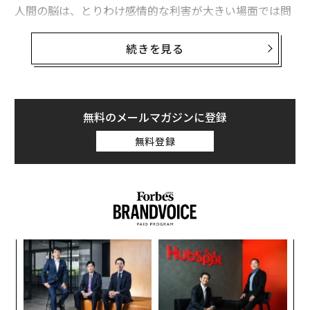
人間の脳は、とりわけ感情的な利害が大きい場面では問
題点に焦点を合わせるようにできている。しかし関係を
では、もし見た目を1箇所変えられる（整形できる）と
決定づけるのは、目に見える苦労ばかりではない。静か
続きを見る
したら、どこを変えたいかという問いに対し、「鼻」が
で気づかれにくい行動のほうが雄弁な場合もある。「沈
32%でダントツのトップだった。次いで「目」が19%、
黙は言葉より雄弁である」という格言は、人間関係にも
「体型」が11%と続いた。やはり、目鼻は最も印象に残
当てはめることができる。
るパーツであり、日本人は鼻が低い傾向にあるため、そ
無料のメールマガジンに登録
のあたりがコンプレックスに感じられるのかもしれな
同様に、カップルセラピストが強固なパートナーシップ
い。一方で、「整形したくない」という回答が9%あり、
無料登録
の指標として注目するのは、激しい「本音トーク」では
たとえ自信のないパーツがあったとしても、整形してま
ない。年月を経て第二の天性となった、小さくほとんど
で変わりたくないという意思を持った人たちもいるよう
見えない「習慣」こそが核心なのだ。
だ。
目
の
ン
挑
よっ