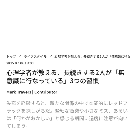
コンプレックスを気にするようになったきっかけとして
は、「友達や周囲と比べてしまう」が28%でトップだっ
た。「SNSでかわいい子を見て落ち込んだ」が23%、
「芸能人やモデルと比較して差を感じた」が21%と続
き、他人との比較がコンプレックスの原点だということ
がわかる。特にSNS時代では、芸能人やモデルたちの写
真も大量に流れてくるため、比較対象が無限に広がり、
トップ
ライフスタイル
心理学者が教える、長続きする2人が「無意識に行なっ
自信喪失につながっているのかもしれない。
2025.07.06 18:00
心理学者が教える、長続きする2人が「無
意識に行なっている」3つの習慣
Mark Travers | Contributor
失恋を経験すると、新たな関係の中で本能的にレッドフ
ラッグを探しがちだ。些細な衝突や小さなミス、あるい
は「何かがおかしい」と感じる瞬間に過度に注意が向い
てしまう。