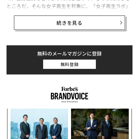
ところだ。そんな女子高生を対象に、「女子高生ラボ」
を運営するwith tが、「見た目のコンプレックス」に関
する実態調査を行った。
続きを見る
それによると、見た目に対する自己評価については、4
9%の人が「普通くらいだと思う」と回答した。「かわ
いいと思う」というポジティブな回答は28%に留まり、
無料のメールマガジンに登録
正直自分ではかわいいと思っていても、そこまで肯定し
無料登録
ない空気感がうかがえる。
「
─
ら
“
オ