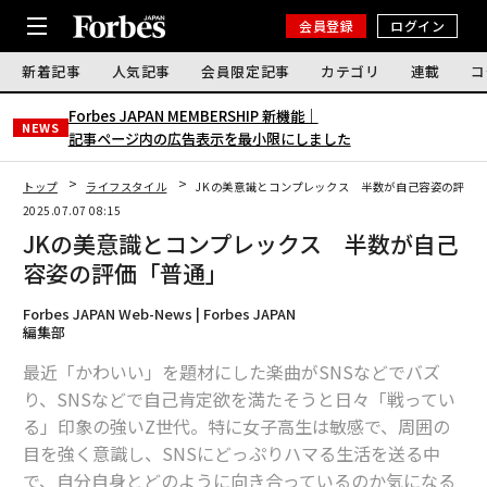
会員登録
ログイン
新着記事
人気記事
会員限定記事
カテゴリ
連載
コ
Forbes JAPAN MEMBERSHIP 新機能｜
NEWS
記事ページ内の広告表示を最小限にしました
トップ
ライフスタイル
JKの美意識とコンプレックス 半数が自己容姿の評価
2025.07.07 08:15
JKの美意識とコンプレックス 半数が自己
容姿の評価「普通」
Forbes JAPAN Web-News | Forbes JAPAN
編集部
最近「かわいい」を題材にした楽曲がSNSなどでバズ
り、SNSなどで自己肯定欲を満たそうと日々「戦ってい
る」印象の強いZ世代。特に女子高生は敏感で、周囲の
目を強く意識し、SNSにどっぷりハマる生活を送る中
で、自分自身とどのように向き合っているのか気になる