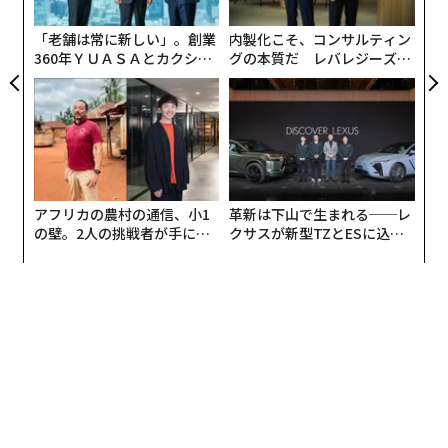
ジ
「老舗は常に新しい」。創業
内製化こそ、コンサルティン
360年ＹＵＡＳＡとカクシン
グの本質だ レバレジーズが
自分の見た目で自信がない部分については、「顔のパー
CEO田尻望が語る、AIを超え
実践する、次世代ファームの
ツ（目・鼻・口）」が87%でトップだった。「体格・ス
る人の価値
全貌
タイル」が65%、「肌の状態」が56%と続いた。ほとん
どの人が複数の悩みを抱えており、他人と比較しすぎて
いることがうかがえる。
アフリカの農村の通信、小1
革新は下山で生まれる──レ
の壁。2人の挑戦者が手にし
クサスが新型TZとESに込め
た「次なる武器」
た「DISCOVER」の哲学