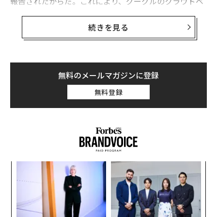
報告されたからだ。これにより、グーグルのクラウドベ
ースAIがあなたのコンテンツすべてにアクセスする可能
性があり、それには個人情報や機密情報も含まれる。
続きを見る
私は以前、Gmailユーザーがこれら新しいデフォルトの
アップデートを使用する前に、リスクを理解する必要が
あると警告したことがある。例えば、GmailのAIアップ
無料のメールマガジンに登録
グレードの安全性は低いといえるもので、一方準エンド
無料登録
ツーエンド暗号化のアップグレードは安全性の高さをも
たらすため、ユーザーは個別にそのリスクを確認するし
かない。
これまでスマートAI検索とスマートAI返信の問題は、純
粋にプライバシーに関するものだった。だが今回は、一
目
部Androidユーザーがあるメッセージを受け取った。グ
の
ーグルからのわかりにくいメールによると、AIがメッセ
ン
〜
ージやWhatsAppなどの重要なアプリにアクセスする可
金
能性があることが示唆されていたようだ。
個