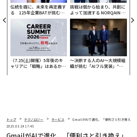
ェ
伝統を礎に、未来を再定義す
挑戦は個から始まり、共創に
る 125年企業BATが挑むス
よって加速する NORQAIN JA
モークレスな未来
PAN 特別座談会
〈7.25(土)開催〉5年後のキ
〜決断する人のAI〜大規模組
ャリアに「戦略」はあるか。
織が挑む「AIフル実装」“使
トップエグゼクティブのキャ
う”企業から“動く”企業へ【N
リアに触れる1日│CAREER S
TTドコモビジネス×PwC】
UMMIT 2026
トップ
テクノロジー
サービス
GmailがAIで進化、「便利さと引き換え
2025.03.24 17:45
GmailがAIで進化、「便利さと引き換え」