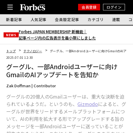
会員登録
ログイン
新着記事
人気記事
会員限定記事
カテゴリ
連載
コ
Forbes JAPAN MEMBERSHIP 新機能｜
NEWS
記事ページ内の広告表示を最小限にしました
トップ
テクノロジー
グーグル、一部Androidユーザーに向けGmailのAIア
2025.07.01 12:30
グーグル、一部Androidユーザーに向け
GmailのAIアップデートを告知か
Zak Doffman | Contributor
グーグルの20億人のGmailユーザーは、重大な決断を迫
られているようだ。というのも、
Gizmodo
によると、グ
ーグルが世界をリードするメールプラットフォームにつ
いて、AIの利用を拡大する形でアップグレードする旨の
メッセージを一部Androidユーザーに送っていることが