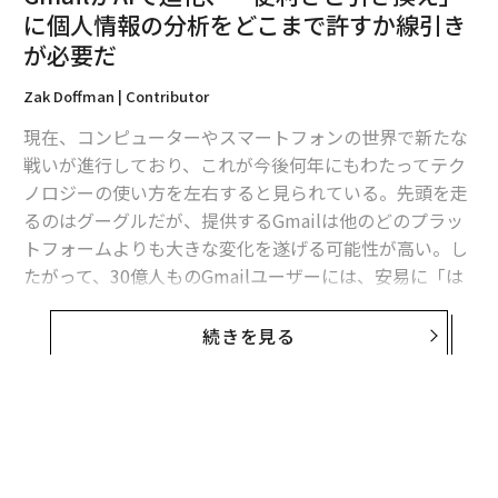
に個人情報の分析をどこまで許すか線引き
が必要だ
Zak Doffman | Contributor
現在、コンピューターやスマートフォンの世界で新たな
戦いが進行しており、これが今後何年にもわたってテク
翻訳＝酒匂寛
ノロジーの使い方を左右すると見られている。先頭を走
るのはグーグルだが、提供するGmailは他のどのプラッ
トフォームよりも大きな変化を遂げる可能性が高い。し
2026年9月号発売中
たがって、30億人ものGmailユーザーには、安易に「は
い」をクリックする前に慎重に考えるべき重大な決断が
最新号の購入はこちらから
迫られている。
続きを見る
ここでいう「戦い」とはAIに関わるもので、私たちが
メンバーシップに登録する
日々使うプラットフォームやサービスに新たなツールが
猛烈なスピードで組み込まれている状況を指している。
アップルが
想定外の遅れ
に見舞われた一方で、グーグル
とマイクロソフトには止まる気配がない。両社を止める